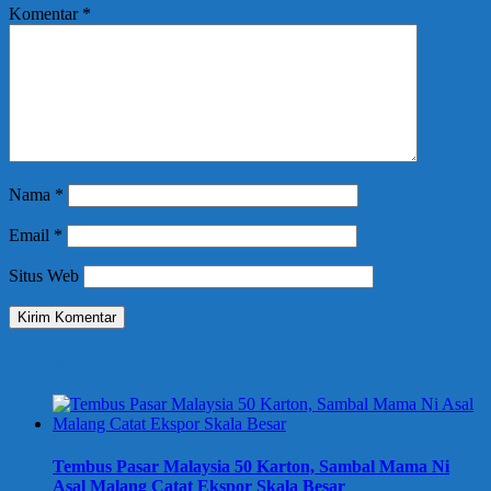
Komentar
*
Nama
*
Email
*
Situs Web
Berita Terbaru
Tembus Pasar Malaysia 50 Karton, Sambal Mama Ni
Asal Malang Catat Ekspor Skala Besar