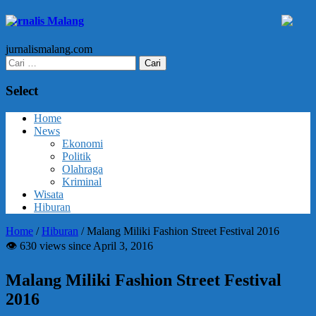
Jurnalis Malang
jurnalismalang.com
Cari
untuk:
Select
Home
News
Ekonomi
Politik
Olahraga
Kriminal
Wisata
Hiburan
Home
/
Hiburan
/
Malang Miliki Fashion Street Festival 2016
👁 630 views since April 3, 2016
Malang Miliki Fashion Street Festival
2016