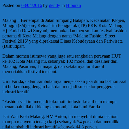
Posted on
03/04/2016
by
dendy
in
Hiburan
Malang – Bertempat di Jalan Simpang Balapan, Kecamatan Klojen,
Minggu (3/4) sore, Ketua Tim Penggerak (TP) PKK Kota Malang,
Hj. Farida Dewi Suryani, membuka dan meresmikan festival fashion
pertama di Kota Malang dengan nama ‘Malang Fashion Street
Festival 2016’ yang diprakarsai Dinas Kebudayaan dan Pariwisata
(Disbudpar).
Dalam momen istimewa yang juga satu rangkaian perayaan HUT
ke-102 Kota Malang itu, sebanyak 102 model dan desainer dari
Malang, Pasuruan, Lumajang, dan sekitarnya turut andil
memeriahkan festival tersebut.
Umi Farida, dalam sambutannya menjelaskan jika dunia fashion saat
ini berkembang dengan baik dan menjadi subsektor penggerak
industri kreatif.
“Fashion saat ini menjadi lokomotif industri kreatif dan mampu
menambah nilai di bidang ekonomi,” kata Umi Farida.
Istri Wali Kota Malang, HM Anton, itu menyebut dunia fashion
mampu menyerap tenaga kerja sebanyak 54 persen dan memiliki
nilai tambah di industri kreatif sebanyak 44,3 persen.