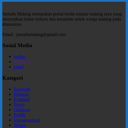
Jurnalis Malang merupakan portal berita seputar malang raya yang
menyajikan kabar terbaru dan terupdate untuk warga malang pada
khususnya
Email : jurnalismalang@gmail.com
Sosial Media
twitter
instagram
email
Kategori
Ekonomi
Hiburan
Kriminal
News
Olahraga
Politik
Uncategorized
Wisata