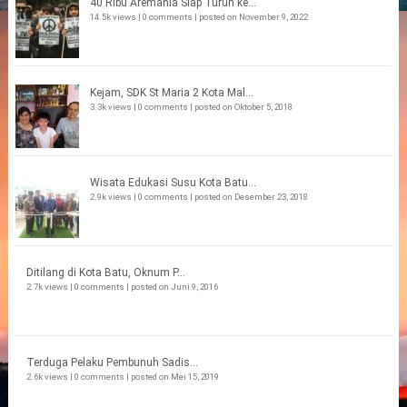
40 Ribu Aremania Siap Turun ke...
14.5k views
|
0 comments
|
posted on November 9, 2022
Kejam, SDK St Maria 2 Kota Mal...
3.3k views
|
0 comments
|
posted on Oktober 5, 2018
Wisata Edukasi Susu Kota Batu...
2.9k views
|
0 comments
|
posted on Desember 23, 2018
Ditilang di Kota Batu, Oknum P...
2.7k views
|
0 comments
|
posted on Juni 9, 2016
Terduga Pelaku Pembunuh Sadis...
2.6k views
|
0 comments
|
posted on Mei 15, 2019