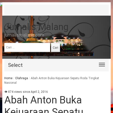
Jurnalis Malang
jurnalismalang.com
Cari
untuk:
Select
Home
/
Olahraga
/
Abah Anton Buka Kejuaraan Sepatu Roda Tingkat
Nasional
👁 874 views since April 2, 2016
Abah Anton Buka
Kejuaraan Sepatu