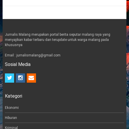
Jurnalis Malang merupakan portal berita seputar malang raya yang
menyajikan kabar terbaru dan terupdate untuk warga malang pada
khususnya
Email : jurnalismalang@gmail.com
Sosial Media
t
i
e
w
n
m
i
s
a
t
t
i
Kategori
t
a
l
e
g
r
r
Ekonomi
a
m
Hiburan
Kriminal