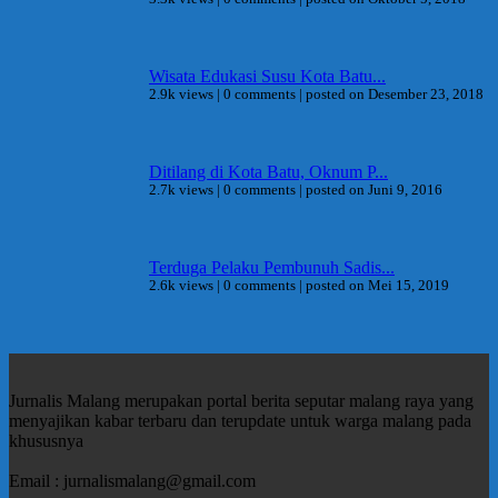
Wisata Edukasi Susu Kota Batu...
2.9k views
|
0 comments
|
posted on Desember 23, 2018
Ditilang di Kota Batu, Oknum P...
2.7k views
|
0 comments
|
posted on Juni 9, 2016
Terduga Pelaku Pembunuh Sadis...
2.6k views
|
0 comments
|
posted on Mei 15, 2019
Jurnalis Malang merupakan portal berita seputar malang raya yang
menyajikan kabar terbaru dan terupdate untuk warga malang pada
khususnya
Email : jurnalismalang@gmail.com