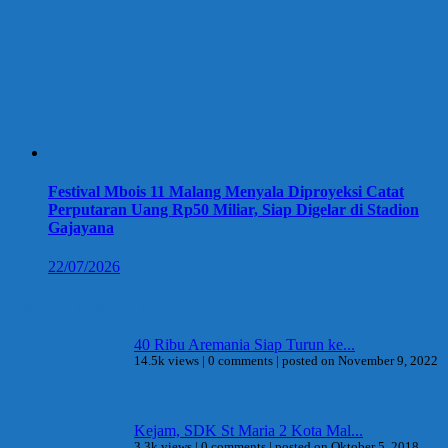
Festival Mbois 11 Malang Menyala Diproyeksi Catat
Perputaran Uang Rp50 Miliar, Siap Digelar di Stadion
Gajayana
22/07/2026
Berita Terpopuler
40 Ribu Aremania Siap Turun ke...
14.5k views
|
0 comments
|
posted on November 9, 2022
Kejam, SDK St Maria 2 Kota Mal...
3.3k views
|
0 comments
|
posted on Oktober 5, 2018