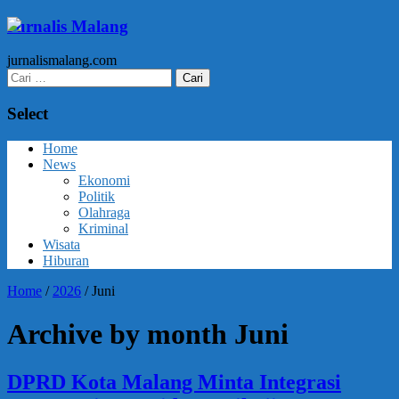
Jurnalis Malang
jurnalismalang.com
Cari
untuk:
Select
Home
News
Ekonomi
Politik
Olahraga
Kriminal
Wisata
Hiburan
Home
/
2026
/
Juni
Archive by month Juni
DPRD Kota Malang Minta Integrasi