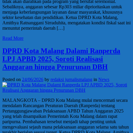
tidak akan diarahkan pada program yang bersifat seremonial.
Sebaliknya, anggaran sebesar Rp303 miliar diprioritaskan untuk
menjaga keberlangsungan layanan dasar masyarakat, khususnya
sektor kesehatan dan pendidikan. Ketua DPRD Kota Malang,
Amithya Ratnanggani Sirraduhita, mengatakan kondisi fiskal saat ini
menuntut pemerintah daerah […]
Read More
DPRD Kota Malang Dalami Ranperda
LPJ APBD 2025, Soroti Realisasi
Anggaran hingga Penurunan DBH
Posted on
24/06/2026
by
redaksi jurnalismalang
in
News
MALANGKOTA – DPRD Kota Malang mulai mencermati secara
mendalam Rancangan Peraturan Daerah (Ranperda) tentang
Pertanggungjawaban Pelaksanaan APBD Tahun Anggaran 2025
yang telah disampaikan Pemerintah Kota Malang dalam rapat
paripurna. Pembahasan tersebut menjadi tahap penting untuk
mengevaluasi sejauh mana pelaksanaan anggaran selama satu tahun
terakhir berjalan sesuai target. Ketua DPRD Kota Malang, Amithya