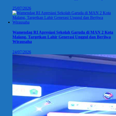
25/07/2026
Wamendag RI Apresiasi Sekolah Garuda di MAN 2 Kota
Malang, Targetkan Lahir Generasi Unggul dan Berjiwa
Wirausaha
24/07/2026