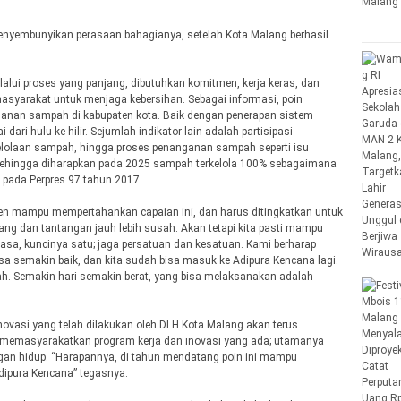
enyembunyikan perasaan bahagianya, setelah Kota Malang berhasil
alui proses yang panjang, dibutuhkan komitmen, kerja keras, dan
masyarakat untuk menjaga kebersihan. Sebagai informasi, poin
ganan sampah di kabupaten kota. Baik dengan penerapan sistem
 dari hulu ke hilir. Sejumlah indikator lain adalah partisipasi
elolaan sampah, hingga proses penanganan sampah seperti isu
ehingga diharapkan pada 2025 sampah terkelola 100% sebagaimana
g pada Perpres 97 tahun 2017.
n mampu mempertahankan capaian ini, dan harus ditingkatkan untuk
ng dan tantangan jauh lebih susah. Akan tetapi kita pasti mampu
uasa, kuncinya satu; jaga persatuan dan kesatuan. Kami berharap
sa semakin baik, dan kita sudah bisa masuk ke Adipura Kencana lagi.
h. Semakin hari semakin berat, yang bisa melaksanakan adalah
ovasi yang telah dilakukan oleh DLH Kota Malang akan terus
 memasyarakatkan program kerja dan inovasi yang ada; utamanya
gan hidup. “Harapannya, di tahun mendatang poin ini mampu
dipura Kencana” tegasnya.