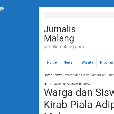
Jurnalis
Malang
jurnalismalang.com
Home
News
Wisata
Hiburan
Home
/
News
/
Warga dan Siswa Sambut Antusias K
👁 351 views since Maret 8, 2024
Warga dan Sis
Kirab Piala Adi