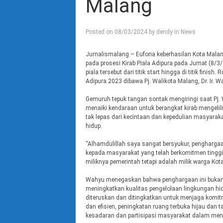
Malang
Posted on
08/03/2024
by
dendy
in
News
Jurnalismalang – Euforia keberhasilan Kota Mala
pada prosesi Kirab Piala Adipura pada Jumat (8/
piala tersebut dari titik start hingga di titik fin
Adipura 2023 dibawa Pj. Walikota Malang, Dr. Ir. 
Gemuruh tepuk tangan sontak mengiringi saat Pj.
menaiki kendaraan untuk berangkat kirab mengelil
tak lepas dari kecintaan dan kepedulian masyara
hidup.
“Alhamdulillah saya sangat bersyukur, penghargaa
kepada masyarakat yang telah berkomitmen tinggi
miliknya pemerintah tetapi adalah milik warga Kota
Wahyu menegaskan bahwa penghargaan ini bukanlah 
meningkatkan kualitas pengelolaan lingkungan hi
diteruskan dan ditingkatkan untuk menjaga komitm
dan efisien, peningkatan ruang terbuka hijau dan
kesadaran dan partisipasi masyarakat dalam men