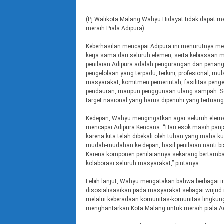
(Pj Walikota Malang Wahyu Hidayat tidak dapat m
meraih Piala Adipura)
Keberhasilan mencapai Adipura ini menurutnya mel
kerja sama dari seluruh elemen, serta kebiasaan 
penilaian Adipura adalah pengurangan dan penan
pengelolaan yang terpadu, terkini, profesional, mulai
masyarakat, komitmen pemerintah, fasilitas peng
pendauran, maupun penggunaan ulang sampah. S
target nasional yang harus dipenuhi yang tertuan
Kedepan, Wahyu mengingatkan agar seluruh eleme
mencapai Adipura Kencana. “Hari esok masih panja
karena kita telah dibekali oleh tuhan yang maha k
mudah-mudahan ke depan, hasil penilaian nanti bi
Karena komponen penilaiannya sekarang bertamba
kolaborasi seluruh masyarakat,” pintanya.
Lebih lanjut, Wahyu mengatakan bahwa berbagai in
disosialisasikan pada masyarakat sebagai wujud
melalui keberadaan komunitas-komunitas lingkun
menghantarkan Kota Malang untuk meraih piala A