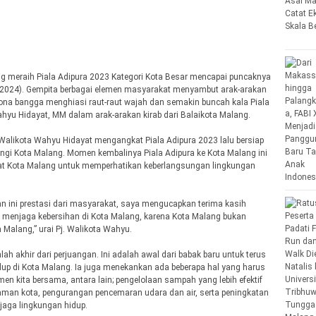
ng meraih Piala Adipura 2023 Kategori Kota Besar mencapai puncaknya
3/2024). Gempita berbagai elemen masyarakat menyambut arak-arakan
ish. Rona bangga menghiasi raut-raut wajah dan semakin buncah kala Piala
Wahyu Hidayat, MM dalam arak-arakan kirab dari Balaikota Malang.
 Walikota Wahyu Hidayat mengangkat Piala Adipura 2023 lalu bersiap
ingi Kota Malang. Momen kembalinya Piala Adipura ke Kota Malang ini
kat Kota Malang untuk memperhatikan keberlangsungan lingkungan
n ini prestasi dari masyarakat, saya mengucapkan terima kasih
 menjaga kebersihan di Kota Malang, karena Kota Malang bukan
 Malang,” urai Pj. Walikota Wahyu.
akhir dari perjuangan. Ini adalah awal dari babak baru untuk terus
dup di Kota Malang. Ia juga menekankan ada beberapa hal yang harus
en kita bersama, antara lain; pengelolaan sampah yang lebih efektif
 taman kota, pengurangan pencemaran udara dan air, serta peningkatan
jaga lingkungan hidup.