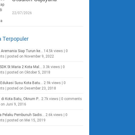
22/07/2026
a Terpopuler
 Aremania Siap Turun ke...
14.5k views
|
0
nts
|
posted on November 9, 2022
SDK St Maria 2 Kota Mal...
3.3k views
|
0
nts
|
posted on Oktober 5, 2018
Edukasi Susu Kota Batu...
2.9k views
|
0
nts
|
posted on Desember 23, 2018
g di Kota Batu, Oknum P...
2.7k views
|
0 comments
 on Juni 9, 2016
a Pelaku Pembunuh Sadis...
2.6k views
|
0
nts
|
posted on Mei 15, 2019