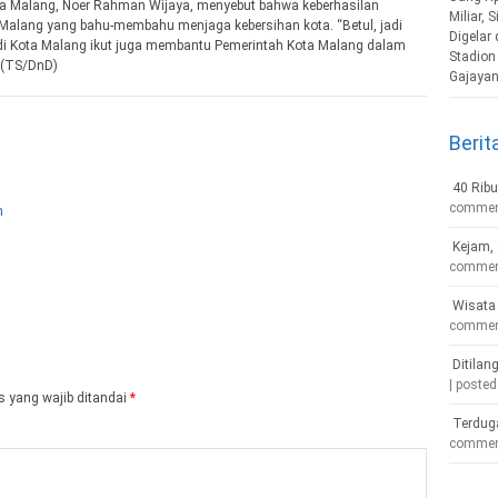
ota Malang, Noer Rahman Wijaya, menyebut bahwa keberhasilan
 Malang yang bahu-membahu menjaga kebersihan kota. “Betul, jadi
 di Kota Malang ikut juga membantu Pemerintah Kota Malang dalam
. (TS/DnD)
Berit
40 Ribu
comme
Kejam, 
comme
Wisata 
comme
Ditilan
|
posted
 yang wajib ditandai
*
Terdug
comme