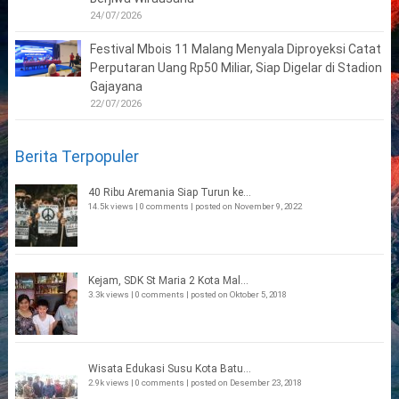
24/07/2026
Festival Mbois 11 Malang Menyala Diproyeksi Catat
Perputaran Uang Rp50 Miliar, Siap Digelar di Stadion
Gajayana
22/07/2026
Berita Terpopuler
40 Ribu Aremania Siap Turun ke...
14.5k views
|
0 comments
|
posted on November 9, 2022
Kejam, SDK St Maria 2 Kota Mal...
3.3k views
|
0 comments
|
posted on Oktober 5, 2018
Wisata Edukasi Susu Kota Batu...
2.9k views
|
0 comments
|
posted on Desember 23, 2018