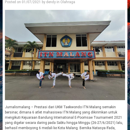
Posted on
01/07/2021
by
dendy
in
Olahraga
Jurnalismalang – Prestasi dari UKM Taekwondo ITN Malang semakin
bersinar, dimana 6 atlet mahasiswa ITN Malang yang dikirimkan untuk
mengikuti Kejuaraan Bandung International E-Poomsae Tournament 2021
yang digelar secara daring pada Sabtu hingga Minggu (26-27/6/2021) lalu,
berhasil memboyong 6 medali ke Kota Malang. Bernika Natasya Ifada,