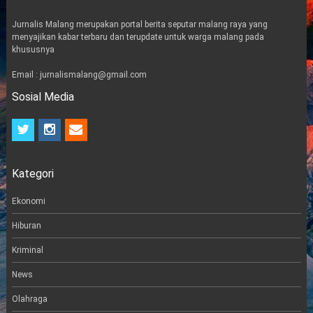
Jurnalis Malang merupakan portal berita seputar malang raya yang
menyajikan kabar terbaru dan terupdate untuk warga malang pada
khususnya
Email : jurnalismalang@gmail.com
Sosial Media
t
i
e
w
n
m
i
s
a
t
t
i
Kategori
t
a
l
e
g
r
r
Ekonomi
a
m
Hiburan
Kriminal
News
Olahraga