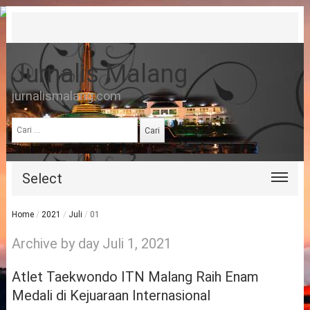
Jurnalis Malang
jurnalismalang.com
Cari
untuk:
Select
Home
/
2021
/
Juli
/
01
Archive by day Juli 1, 2021
Atlet Taekwondo ITN Malang Raih Enam
Medali di Kejuaraan Internasional