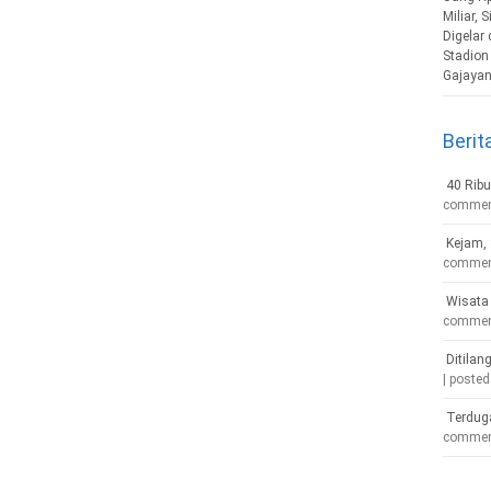
Berit
40 Ribu
comme
Kejam, 
comme
Wisata 
comme
Ditilan
|
posted
Terdug
comme