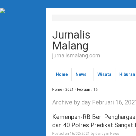
Jurnalis
Malang
jurnalismalang.com
Home
News
Wisata
Hiburan
Home
/
2021
/
Februari
/
16
Archive by day Februari 16, 202
Kemenpan-RB Beri Penghargaan 
dan 40 Polres Predikat Sangat 
Posted on
16/02/2021
by
dendy
in
News