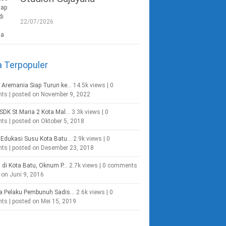
22/07/2026
a Terpopuler
 Aremania Siap Turun ke...
14.5k views
|
0
nts
|
posted on November 9, 2022
SDK St Maria 2 Kota Mal...
3.3k views
|
0
nts
|
posted on Oktober 5, 2018
Edukasi Susu Kota Batu...
2.9k views
|
0
nts
|
posted on Desember 23, 2018
g di Kota Batu, Oknum P...
2.7k views
|
0 comments
 on Juni 9, 2016
a Pelaku Pembunuh Sadis...
2.6k views
|
0
nts
|
posted on Mei 15, 2019