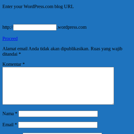
Enter your WordPress.com blog URL
http://
.wordpress.com
Proceed
Alamat email Anda tidak akan dipublikasikan.
Ruas yang wajib
ditandai
*
Komentar
*
Nama
*
Email
*