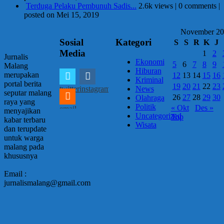
Terduga Pelaku Pembunuh Sadis...
2.6k views
|
0 comments
|
posted on Mei 15, 2019
November 2
Sosial
Kategori
S
S
R
K
J
Media
1
2
Jurnalis
Ekonomi
5
6
7
8
9
Malang
Hiburan
merupakan
12
13
14
15
16
Kriminal
portal berita
19
20
21
22
23
twitter
instagram
News
seputar malang
26
27
28
29
30
Olahraga
raya yang
Politik
« Okt
Des »
email
menyajikan
Uncategorized
Top
kabar terbaru
Wisata
dan terupdate
untuk warga
malang pada
khususnya
Email :
jurnalismalang@gmail.com