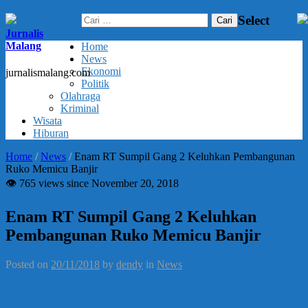
Cari
Select
untuk:
Jurnalis
Malang
Home
News
Ekonomi
jurnalismalang.com
Politik
Olahraga
Kriminal
Wisata
Hiburan
Home
/
News
/
Enam RT Sumpil Gang 2 Keluhkan Pembangunan
Ruko Memicu Banjir
👁 765 views since November 20, 2018
Enam RT Sumpil Gang 2 Keluhkan
Pembangunan Ruko Memicu Banjir
Posted on
20/11/2018
by
dendy
in
News