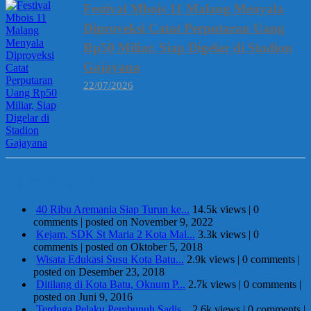
Festival Mbois 11 Malang Menyala
Diproyeksi Catat Perputaran Uang
Rp50 Miliar, Siap Digelar di Stadion
Gajayana
22/07/2026
Berita Terpopuler
40 Ribu Aremania Siap Turun ke...
14.5k views
|
0
comments
|
posted on November 9, 2022
Kejam, SDK St Maria 2 Kota Mal...
3.3k views
|
0
comments
|
posted on Oktober 5, 2018
Wisata Edukasi Susu Kota Batu...
2.9k views
|
0 comments
|
posted on Desember 23, 2018
Ditilang di Kota Batu, Oknum P...
2.7k views
|
0 comments
|
posted on Juni 9, 2016
Terduga Pelaku Pembunuh Sadis...
2.6k views
|
0 comments
|