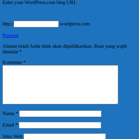
Enter your WordPress.com blog URL
http://
.wordpress.com
Proceed
Alamat email Anda tidak akan dipublikasikan.
Ruas yang wajib
ditandai
*
Komentar
*
Nama
*
Email
*
Situs Web