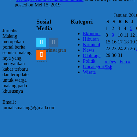
posted on Mei 15, 2019
Januari 201
Sosial
Kategori
S
S
R
K
J
Media
1
2
3
4
5
Jurnalis
Ekonomi
8
9
10
11
12
Malang
Hiburan
merupakan
15
16
17
18
19
Kriminal
portal berita
22
23
24
25
26
twitter
instagram
News
seputar malang
29
30
31
Olahraga
raya yang
Politik
« Des
Feb »
email
menyajikan
Uncategorized
Top
kabar terbaru
Wisata
dan terupdate
untuk warga
malang pada
khususnya
Email :
jurnalismalang@gmail.com