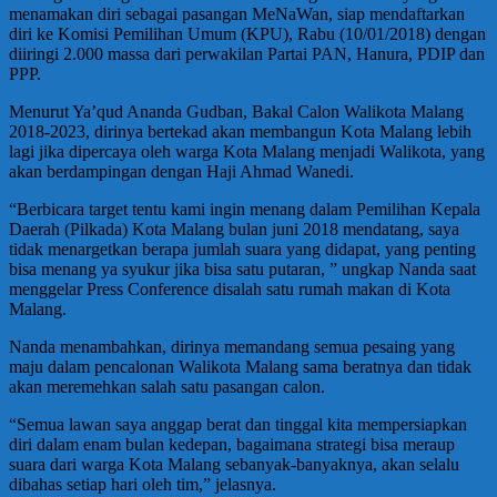
menamakan diri sebagai pasangan MeNaWan, siap mendaftarkan
diri ke Komisi Pemilihan Umum (KPU), Rabu (10/01/2018) dengan
diiringi 2.000 massa dari perwakilan Partai PAN, Hanura, PDIP dan
PPP.
Menurut Ya’qud Ananda Gudban, Bakal Calon Walikota Malang
2018-2023, dirinya bertekad akan membangun Kota Malang lebih
lagi jika dipercaya oleh warga Kota Malang menjadi Walikota, yang
akan berdampingan dengan Haji Ahmad Wanedi.
“Berbicara target tentu kami ingin menang dalam Pemilihan Kepala
Daerah (Pilkada) Kota Malang bulan juni 2018 mendatang, saya
tidak menargetkan berapa jumlah suara yang didapat, yang penting
bisa menang ya syukur jika bisa satu putaran, ” ungkap Nanda saat
menggelar Press Conference disalah satu rumah makan di Kota
Malang.
Nanda menambahkan, dirinya memandang semua pesaing yang
maju dalam pencalonan Walikota Malang sama beratnya dan tidak
akan meremehkan salah satu pasangan calon.
“Semua lawan saya anggap berat dan tinggal kita mempersiapkan
diri dalam enam bulan kedepan, bagaimana strategi bisa meraup
suara dari warga Kota Malang sebanyak-banyaknya, akan selalu
dibahas setiap hari oleh tim,” jelasnya.