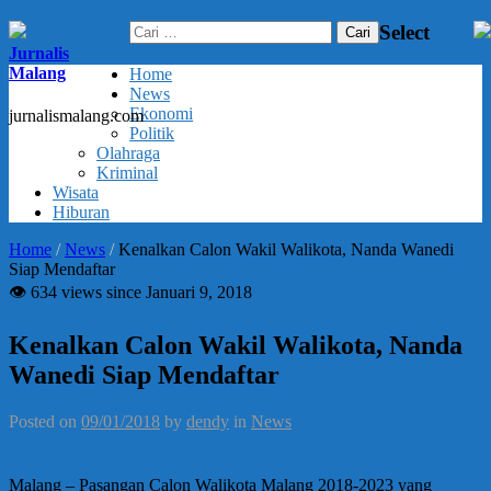
Cari
Select
untuk:
Jurnalis
Malang
Home
News
Ekonomi
jurnalismalang.com
Politik
Olahraga
Kriminal
Wisata
Hiburan
Home
/
News
/
Kenalkan Calon Wakil Walikota, Nanda Wanedi
Siap Mendaftar
👁 634 views since Januari 9, 2018
Kenalkan Calon Wakil Walikota, Nanda
Wanedi Siap Mendaftar
Posted on
09/01/2018
by
dendy
in
News
Malang – Pasangan Calon Walikota Malang 2018-2023 yang