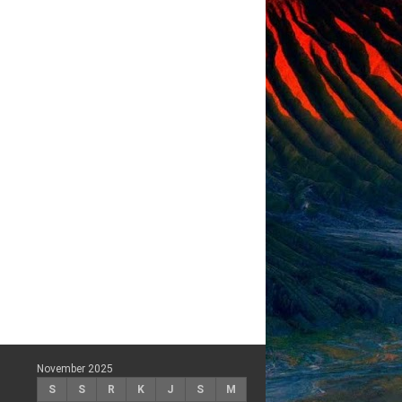
November 2025
S
S
R
K
J
S
M