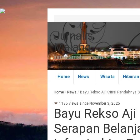
Jurnalis
Malang
jurnalismalang.com
Home
News
Wisata
Hiburan
Home
/
News
/
Bayu Rekso Aji Kritisi Rendahnya 
1135 views since November 3, 2025
Bayu Rekso Aji 
Serapan Belanj