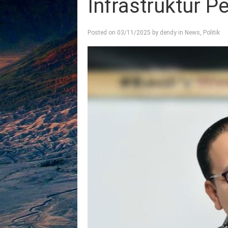
Infrastruktur 
Posted on
03/11/2025
by
dendy
in
News
,
Politik