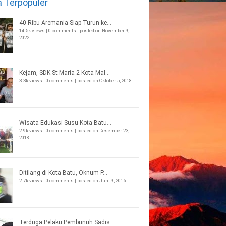
a Terpopuler
40 Ribu Aremania Siap Turun ke...
14.5k views
|
0 comments
|
posted on November 9,
2022
Kejam, SDK St Maria 2 Kota Mal...
3.3k views
|
0 comments
|
posted on Oktober 5, 2018
Wisata Edukasi Susu Kota Batu...
2.9k views
|
0 comments
|
posted on Desember 23,
2018
Ditilang di Kota Batu, Oknum P...
2.7k views
|
0 comments
|
posted on Juni 9, 2016
Terduga Pelaku Pembunuh Sadis...