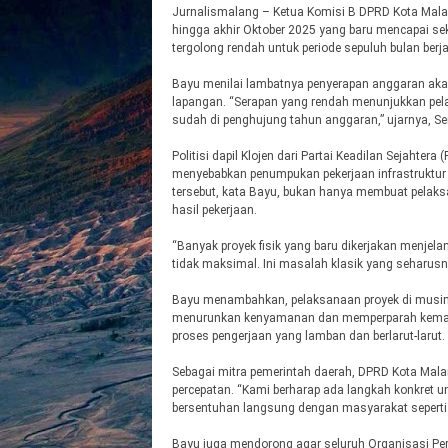
Jurnalismalang – Ketua Komisi B DPRD Kota Malan
hingga akhir Oktober 2025 yang baru mencapai seki
tergolong rendah untuk periode sepuluh bulan berj
Bayu menilai lambatnya penyerapan anggaran aka
lapangan. “Serapan yang rendah menunjukkan pel
sudah di penghujung tahun anggaran,” ujarnya, Sen
Politisi dapil Klojen dari Partai Keadilan Sejahter
menyebabkan penumpukan pekerjaan infrastruktur 
tersebut, kata Bayu, bukan hanya membuat pelaksan
hasil pekerjaan.
“Banyak proyek fisik yang baru dikerjakan menjela
tidak maksimal. Ini masalah klasik yang seharusny
Bayu menambahkan, pelaksanaan proyek di musim 
menurunkan kenyamanan dan memperparah kemaceta
proses pengerjaan yang lamban dan berlarut-larut.
Sebagai mitra pemerintah daerah, DPRD Kota Mal
percepatan. “Kami berharap ada langkah konkret u
bersentuhan langsung dengan masyarakat seperti 
Bayu juga mendorong agar seluruh Organisasi Pe