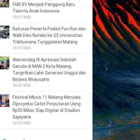
FABI XV Menjadi Panggung Baru
Talenta Anak Indonesia
25/07/2026
Ratusan Peserta Padati Fun Run dan
Walk Dies Natalis ke-25 Universitas
Tribhuwana Tunggadewi Malang
25/07/2026
Wamendag RI Apresiasi Sekolah
Garuda di MAN 2 Kota Malang,
Targetkan Lahir Generasi Unggul dan
Berjiwa Wirausaha
24/07/2026
Festival Mbois 11 Malang Menyala
Diproyeksi Catat Perputaran Uang
Rp50 Miliar, Siap Digelar di Stadion
Gajayana
22/07/2026