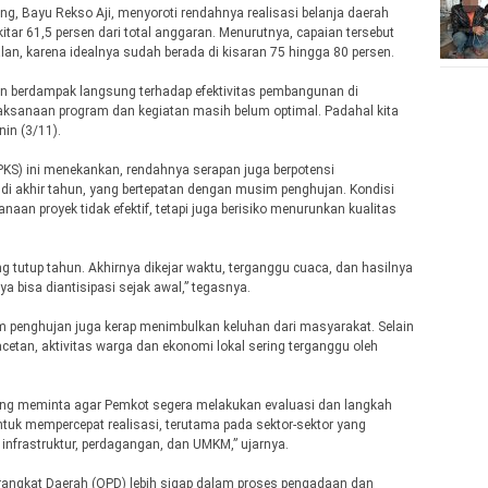
g, Bayu Rekso Aji, menyoroti rendahnya realisasi belanja daerah
tar 61,5 persen dari total anggaran. Menurutnya, capaian tersebut
alan, karena idealnya sudah berada di kisaran 75 hingga 80 persen.
n berdampak langsung terhadap efektivitas pembangunan di
aksanaan program dan kegiatan masih belum optimal. Padahal kita
in (3/11).
a (PKS) ini menekankan, rendahnya serapan juga berpotensi
di akhir tahun, yang bertepatan dengan musim penghujan. Kondisi
aan proyek tidak efektif, tetapi juga berisiko menurunkan kualitas
ng tutup tahun. Akhirnya dikejar waktu, terganggu cuaca, dan hasilnya
a bisa diantisipasi sejak awal,” tegasnya.
penghujan juga kerap menimbulkan keluhan dari masyarakat. Selain
n, aktivitas warga dan ekonomi lokal sering terganggu oleh
ang meminta agar Pemkot segera melakukan evaluasi dan langkah
ntuk mempercepat realisasi, terutama pada sektor-sektor yang
infrastruktur, perdagangan, dan UMKM,” ujarnya.
rangkat Daerah (OPD) lebih sigap dalam proses pengadaan dan