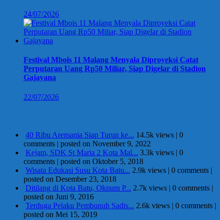
24/07/2026
Festival Mbois 11 Malang Menyala Diproyeksi Catat
Perputaran Uang Rp50 Miliar, Siap Digelar di Stadion
Gajayana
22/07/2026
Berita Terpopuler
40 Ribu Aremania Siap Turun ke...
14.5k views
|
0
comments
|
posted on November 9, 2022
Kejam, SDK St Maria 2 Kota Mal...
3.3k views
|
0
comments
|
posted on Oktober 5, 2018
Wisata Edukasi Susu Kota Batu...
2.9k views
|
0 comments
|
posted on Desember 23, 2018
Ditilang di Kota Batu, Oknum P...
2.7k views
|
0 comments
|
posted on Juni 9, 2016
Terduga Pelaku Pembunuh Sadis...
2.6k views
|
0 comments
|
posted on Mei 15, 2019