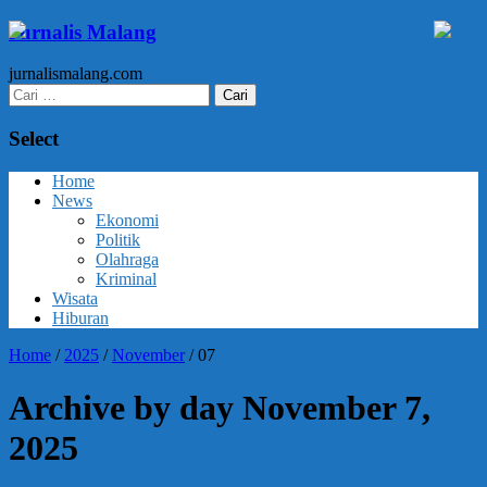
Jurnalis Malang
jurnalismalang.com
Cari
untuk:
Select
Home
News
Ekonomi
Politik
Olahraga
Kriminal
Wisata
Hiburan
Home
/
2025
/
November
/
07
Archive by day November 7,
2025