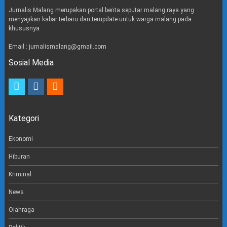
Jurnalis Malang merupakan portal berita seputar malang raya yang
menyajikan kabar terbaru dan terupdate untuk warga malang pada
khususnya
Email : jurnalismalang@gmail.com
Sosial Media
t
i
e
w
n
m
i
s
a
t
t
i
Kategori
t
a
l
e
g
r
r
Ekonomi
a
m
Hiburan
Kriminal
News
Olahraga