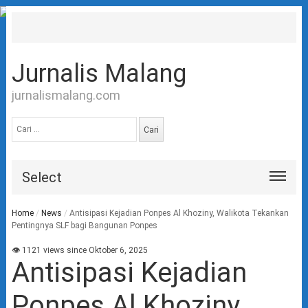
Jurnalis Malang
jurnalismalang.com
Cari
untuk:
Select
Home
/
News
/
Antisipasi Kejadian Ponpes Al Khoziny, Walikota Tekankan
Pentingnya SLF bagi Bangunan Ponpes
👁 1121 views since Oktober 6, 2025
Antisipasi Kejadian
Ponpes Al Khoziny,