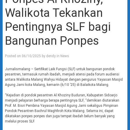
Walikota Tekankan
Pentingnya SLF bagi
Bangunan Ponpes
Posted on
06/10/2025
by
dendy
in
News
Jurnalismalang – Sertifikat Laik Fungsi (SLF) untuk bangunan pondok
pesantren, termasuk rumah ibadah, menjadi atensi pada forum audiensi
antara Walikota Malang Wahyu Hidayat dengan pengurus Yayasan Masjid
Agung Jami kota Malang, kemarin (6/10 ’25) di Balaikota Malang.
“Kejadian di pondok pesantren Al Khoziny Buduran, Kabupaten Sidoarjo
menjadi pelajaran berharga berapa pentingnya SLF, “demikian diutarakan
Prof. M. Bisri Pembina Yayasan Masjid Agung Jami sekaligus Pimpinan
Pondok Pesantren Bachrul Maghfiroh Kota Malang. Selama ini, dapat
dikatakan ponpes ponpes dan juga tempat ibadah belum banyak yang
melalui proses SLF.