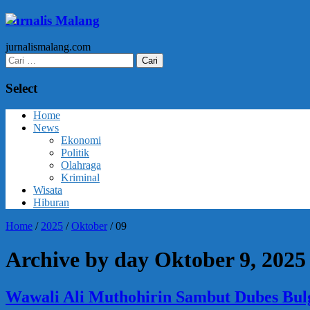
Jurnalis Malang
jurnalismalang.com
Cari
untuk:
Select
Home
News
Ekonomi
Politik
Olahraga
Kriminal
Wisata
Hiburan
Home
/
2025
/
Oktober
/
09
Archive by day Oktober 9, 2025
Wawali Ali Muthohirin Sambut Dubes Bulg