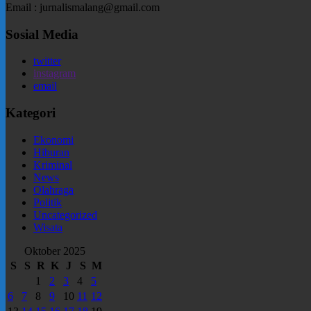
Email : jurnalismalang@gmail.com
Sosial Media
twitter
instagram
email
Kategori
Ekonomi
Hiburan
Kriminal
News
Olahraga
Politik
Uncategorized
Wisata
Oktober 2025
S
S
R
K
J
S
M
1
2
3
4
5
6
7
8
9
10
11
12