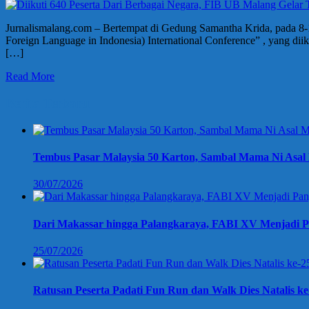
Jurnalismalang.com – Bertempat di Gedung Samantha Krida, pada 8-
Foreign Language in Indonesia) International Conference” , yang dii
[…]
Read More
Berita Terbaru
Tembus Pasar Malaysia 50 Karton, Sambal Mama Ni Asal 
30/07/2026
Dari Makassar hingga Palangkaraya, FABI XV Menjadi P
25/07/2026
Ratusan Peserta Padati Fun Run dan Walk Dies Natalis k