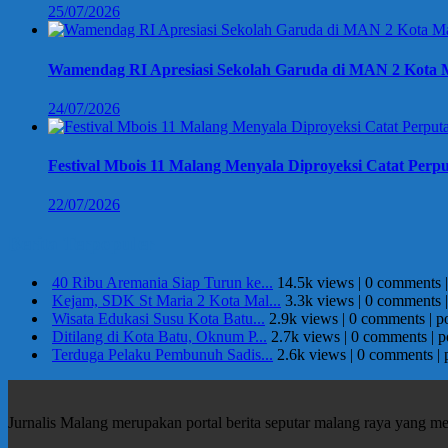
25/07/2026
Wamendag RI Apresiasi Sekolah Garuda di MAN 2 Kota M
24/07/2026
Festival Mbois 11 Malang Menyala Diproyeksi Catat Perpu
22/07/2026
Berita Terpopuler
40 Ribu Aremania Siap Turun ke...
14.5k views
|
0 comments
Kejam, SDK St Maria 2 Kota Mal...
3.3k views
|
0 comments
Wisata Edukasi Susu Kota Batu...
2.9k views
|
0 comments
|
p
Ditilang di Kota Batu, Oknum P...
2.7k views
|
0 comments
|
p
Terduga Pelaku Pembunuh Sadis...
2.6k views
|
0 comments
|
Jurnalis Malang merupakan portal berita seputar malang raya yang m