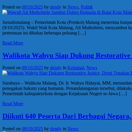
Posted on
09/10/2025
by
dendy
in
News
,
Politik
Jurnalismalang – Pemerintah Kota (Pemkot) Malang menerima kunjung
(9/10/2025). Wakil Wali Kota Malang, Ali Muthohirin, menyambut ha
pertemuan ini dibahas beberapa peluang […]
Read More
Walikota Wahyu Siap Dukung Restorative
Posted on
09/10/2025
by
dendy
in
Kriminal
,
News
Surabaya – Walikota Malang, Dr. Ir. Wahyu Hidayat, MM, menandata
penegakan hukum yang humanis. Penandatanganan tersebut, dilakuka
Pemerintah kabupaten/kota dengan Kejaksaan Negeri se-Jawa […]
Read More
Diikuti 640 Peserta Dari Berbagai Negar
Posted on
09/10/2025
by
dendy
in
News