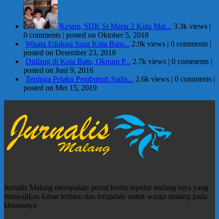
Kejam, SDK St Maria 2 Kota Mal...
3.3k views
|
0 comments
|
posted on Oktober 5, 2018
Wisata Edukasi Susu Kota Batu...
2.9k views
|
0 comments
|
posted on Desember 23, 2018
Ditilang di Kota Batu, Oknum P...
2.7k views
|
0 comments
|
posted on Juni 9, 2016
Terduga Pelaku Pembunuh Sadis...
2.6k views
|
0 comments
|
posted on Mei 15, 2019
Jurnalis Malang merupakan portal berita seputar malang raya yang
menyajikan kabar terbaru dan terupdate untuk warga malang pada
khususnya