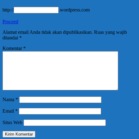
http://
.wordpress.com
Proceed
Alamat email Anda tidak akan dipublikasikan.
Ruas yang wajib
ditandai
*
Komentar
*
Nama
*
Email
*
Situs Web