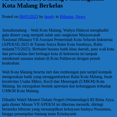
Kota Malang Berkelas
Posted on
08/05/2025
by
dendy
in
Hiburan
,
News
Jurnalismalang – Wali Kota Malang, Wahyu Hidayat menghadiri
gala dinner yang menjadi salah satu rangkaian Musyawarah
Nasional (Munas) VII Asosiasi Pemerintah Kota Seluruh Indonesia
(APEKSI) 2025 di Taman Surya Balai Kota Surabaya, Rabu
malam(7/5/2025). Berbalut busana batik khas daerah, para wali kota
dan perwakilan dari berbagai kota di Indonesia ini tampak
menikmati suasana malam di Kota Pahlawan dengan penuh
keakraban.
Wali Kota Malang beserta istri dan rombongan pun tampil kompak
mengenakan batik yang menggambarkan Balai Kota Malang, buah
kreativitas Usaha Mikro, Kecil dan Menengah (UMKM) Kota
Malang. Ini merupakan bentuk apresiasi dan kebanggaan terhadap
UMKM Kota Malang.
Dihadiri Wakil Menteri Dalam Negeri (Wamendagri) RI Bima Arya,
gala dinner Munas VII APEKSI ini dikemas menarik, diiringi
beraneka hiburan yang menampilkan kekayaan budaya Nusantara,
hingga penampilan bintang tamu Krisdayanti.