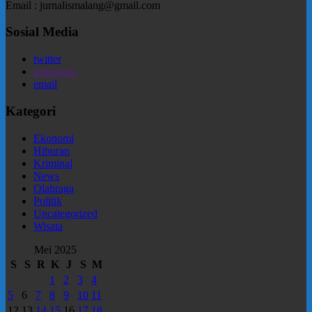
Email : jurnalismalang@gmail.com
Sosial Media
twitter
instagram
email
Kategori
Ekonomi
Hiburan
Kriminal
News
Olahraga
Politik
Uncategorized
Wisata
Mei 2025
S
S
R
K
J
S
M
1
2
3
4
5
6
7
8
9
10
11
12
13
14
15
16
17
18