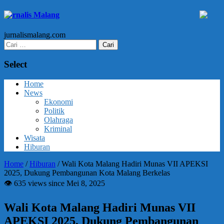
Jurnalis Malang
jurnalismalang.com
Cari
untuk:
Select
Home
News
Ekonomi
Politik
Olahraga
Kriminal
Wisata
Hiburan
Home
/
Hiburan
/
Wali Kota Malang Hadiri Munas VII APEKSI
2025, Dukung Pembangunan Kota Malang Berkelas
👁 635 views since Mei 8, 2025
Wali Kota Malang Hadiri Munas VII
APEKSI 2025, Dukung Pembangunan