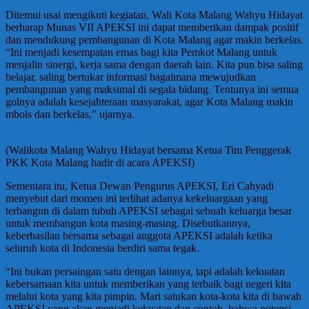
Ditemui usai mengikuti kegiatan, Wali Kota Malang Wahyu Hidayat
berharap Munas VII APEKSI ini dapat memberikan dampak positif
dan mendukung pembangunan di Kota Malang agar makin berkelas.
“Ini menjadi kesempatan emas bagi kita Pemkot Malang untuk
menjalin sinergi, kerja sama dengan daerah lain. Kita pun bisa saling
belajar, saling bertukar informasi bagaimana mewujudkan
pembangunan yang maksimal di segala bidang. Tentunya ini semua
golnya adalah kesejahteraan masyarakat, agar Kota Malang makin
mbois dan berkelas,” ujarnya.
(Walikota Malang Wahyu Hidayat bersama Ketua Tim Penggerak
PKK Kota Malang hadir di acara APEKSI)
Sementara itu, Ketua Dewan Pengurus APEKSI, Eri Cahyadi
menyebut dari momen ini terlihat adanya kekeluargaan yang
terbangun di dalam tubuh APEKSI sebagai sebuah keluarga besar
untuk membangun kota masing-masing. Disebutkannya,
keberhasilan bersama sebagai anggota APEKSI adalah ketika
seluruh kota di Indonesia berdiri sama tegak.
“Ini bukan persaingan satu dengan lainnya, tapi adalah kekuatan
kebersamaan kita untuk memberikan yang terbaik bagi negeri kita
melalui kota yang kita pimpin. Mari satukan kota-kota kita di bawah
APEKSI yang akan menjadi kekuatan dan contoh, bahwa potensi