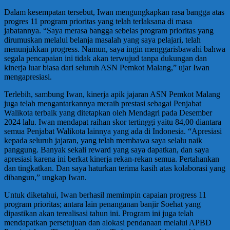
Dalam kesempatan tersebut, Iwan mengungkapkan rasa bangga atas
progres 11 program prioritas yang telah terlaksana di masa
jabatannya. “Saya merasa bangga sebelas program prioritas yang
dirumuskan melalui belanja masalah yang saya pelajari, telah
menunjukkan progress. Namun, saya ingin menggarisbawahi bahwa
segala pencapaian ini tidak akan terwujud tanpa dukungan dan
kinerja luar biasa dari seluruh ASN Pemkot Malang,” ujar Iwan
mengapresiasi.
Terlebih, sambung Iwan, kinerja apik jajaran ASN Pemkot Malang
juga telah mengantarkannya meraih prestasi sebagai Penjabat
Walikota terbaik yang ditetapkan oleh Mendagri pada Desember
2024 lalu. Iwan mendapat raihan skor tertinggi yaitu 84,00 diantara
semua Penjabat Walikota lainnya yang ada di Indonesia. “Apresiasi
kepada seluruh jajaran, yang telah membawa saya selalu naik
panggung. Banyak sekali reward yang saya dapatkan, dan saya
apresiasi karena ini berkat kinerja rekan-rekan semua. Pertahankan
dan tingkatkan. Dan saya haturkan terima kasih atas kolaborasi yang
dibangun,” ungkap Iwan.
Untuk diketahui, Iwan berhasil memimpin capaian progress 11
program prioritas; antara lain penanganan banjir Soehat yang
dipastikan akan terealisasi tahun ini. Program ini juga telah
mendapatkan persetujuan dan alokasi pendanaan melalui APBD