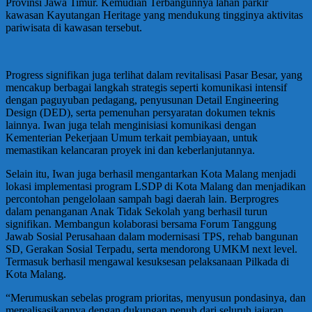
Provinsi Jawa Timur. Kemudian Terbangunnya lahan parkir
kawasan Kayutangan Heritage yang mendukung tingginya aktivitas
pariwisata di kawasan tersebut.
Progress signifikan juga terlihat dalam revitalisasi Pasar Besar, yang
mencakup berbagai langkah strategis seperti komunikasi intensif
dengan paguyuban pedagang, penyusunan Detail Engineering
Design (DED), serta pemenuhan persyaratan dokumen teknis
lainnya. Iwan juga telah menginisiasi komunikasi dengan
Kementerian Pekerjaan Umum terkait pembiayaan, untuk
memastikan kelancaran proyek ini dan keberlanjutannya.
Selain itu, Iwan juga berhasil mengantarkan Kota Malang menjadi
lokasi implementasi program LSDP di Kota Malang dan menjadikan
percontohan pengelolaan sampah bagi daerah lain. Berprogres
dalam penanganan Anak Tidak Sekolah yang berhasil turun
signifikan. Membangun kolaborasi bersama Forum Tanggung
Jawab Sosial Perusahaan dalam modernisasi TPS, rehab bangunan
SD, Gerakan Sosial Terpadu, serta mendorong UMKM next level.
Termasuk berhasil mengawal kesuksesan pelaksanaan Pilkada di
Kota Malang.
“Merumuskan sebelas program prioritas, menyusun pondasinya, dan
merealisasikannya dengan dukungan penuh dari seluruh jajaran