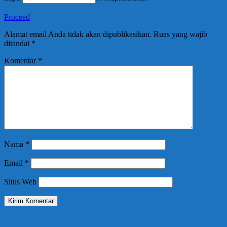
Proceed
Alamat email Anda tidak akan dipublikasikan.
Ruas yang wajib
ditandai
*
Komentar
*
Nama
*
Email
*
Situs Web
Berita Terbaru