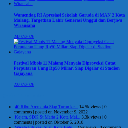
Wamendag RI Apresiasi Sekolah Garuda di MAN 2 Kota
Malang, Targetkan Lahir Generasi Unggul dan Berjiwa
Wirausaha
24/07/2026
Festival Mbois 11 Malang Menyala Diproyeksi Catat
Perputaran Uang Rp50 Miliar, Siap Digelar di Stadion
Gajayana
22/07/2026
Berita Terpopuler
40 Ribu Aremania Siap Turun ke...
14.5k views
|
0
comments
|
posted on November 9, 2022
Kejam, SDK St Maria 2 Kota Mal...
3.3k views
|
0
comments
|
posted on Oktober 5, 2018
Wisata Edukasi Susu Kota Batu...
2.9k views
|
0 comments
|