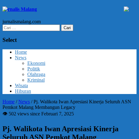
Jurnalis Malang
jurnalismalang.com
Cari
untuk:
Select
Home
News
Ekonomi
Politik
Olahraga
Kriminal
Wisata
Hiburan
Home
/
News
/
Pj. Walikota Iwan Apresiasi Kinerja Seluruh ASN
Pemkot Malang Membangun Legacy
👁 502 views since Februari 7, 2025
Pj. Walikota Iwan Apresiasi Kinerja
Seluruh ASN Pemkot Malang