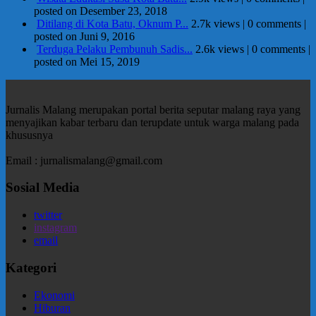
posted on Desember 23, 2018
Ditilang di Kota Batu, Oknum P...
2.7k views
|
0 comments
|
posted on Juni 9, 2016
Terduga Pelaku Pembunuh Sadis...
2.6k views
|
0 comments
|
posted on Mei 15, 2019
Jurnalis Malang merupakan portal berita seputar malang raya yang
menyajikan kabar terbaru dan terupdate untuk warga malang pada
khususnya
Email : jurnalismalang@gmail.com
Sosial Media
twitter
instagram
email
Kategori
Ekonomi
Hiburan