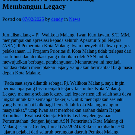
Membangun Legacy
Posted on
07/02/2025
by
dendy
in
News
Jurnalismalang – Pj. Walikota Malang, Iwan Kurniawan, S.T, MM,
menyampaikan apresiasi kepada seluruh Aparatur Sipil Negara
(ASN) di Pemerintah Kota Malang. Iwan menyebut bahwa progres
pelaksanaan 11 Program Prioritas di Kota Malang tidak terlepas dari
kontribusi dan dedikasi yang diberikan oleh ASN untuk
mewujudkan berbagai pembangunan. Menurutnya ini menjadi
pondasi dalam menciptakan legacy yang akan bermanfaat bagi masa
depan Kota Malang.
“Pada saat saya dilantik sebagai Pj. Walikota Malang, saya ingin
berbuat apa yang bisa menjadi legacy kita untuk Kota Malang.
Legacy memang sebatas legacy, tapi legacy menjadi salah satu daya
ungkit untuk kita semangat bekerja. Untuk menciptakan sesuatu
yang bermanfaat baik bagi Pemerintah Kota Malang maupun
masyarakat,” ucap Iwan saat memberikan arahan dalam Rapat
Koordinasi Evaluasi Kinerja Efektivitas Penyelenggaraan
Pemerintahan, dengan jajaran ASN Pemerintah Kota Malang di
Malang Islamic Center, Jumat (7/2/2024). Rakor ini dihadiri 700
jajaran pejabat dari seluruh perangkat daerah Pemkot Malang.