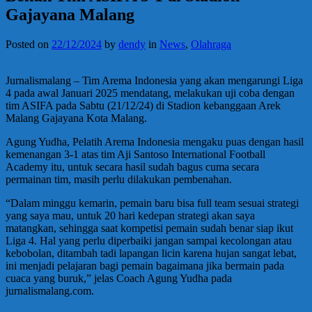
Gajayana Malang
Posted on
22/12/2024
by
dendy
in
News
,
Olahraga
Jurnalismalang – Tim Arema Indonesia yang akan mengarungi Liga
4 pada awal Januari 2025 mendatang, melakukan uji coba dengan
tim ASIFA pada Sabtu (21/12/24) di Stadion kebanggaan Arek
Malang Gajayana Kota Malang.
Agung Yudha, Pelatih Arema Indonesia mengaku puas dengan hasil
kemenangan 3-1 atas tim Aji Santoso International Football
Academy itu, untuk secara hasil sudah bagus cuma secara
permainan tim, masih perlu dilakukan pembenahan.
“Dalam minggu kemarin, pemain baru bisa full team sesuai strategi
yang saya mau, untuk 20 hari kedepan strategi akan saya
matangkan, sehingga saat kompetisi pemain sudah benar siap ikut
Liga 4. Hal yang perlu diperbaiki jangan sampai kecolongan atau
kebobolan, ditambah tadi lapangan licin karena hujan sangat lebat,
ini menjadi pelajaran bagi pemain bagaimana jika bermain pada
cuaca yang buruk,” jelas Coach Agung Yudha pada
jurnalismalang.com.