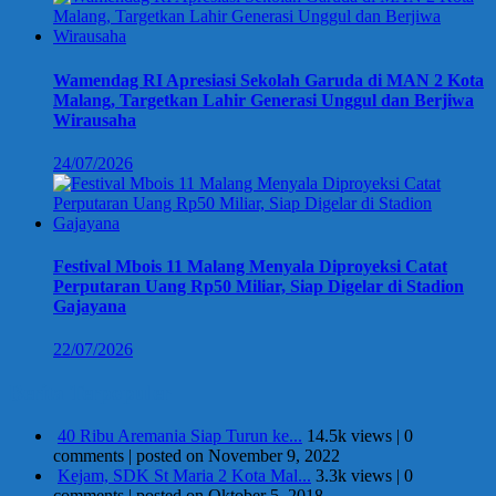
Wamendag RI Apresiasi Sekolah Garuda di MAN 2 Kota
Malang, Targetkan Lahir Generasi Unggul dan Berjiwa
Wirausaha
24/07/2026
Festival Mbois 11 Malang Menyala Diproyeksi Catat
Perputaran Uang Rp50 Miliar, Siap Digelar di Stadion
Gajayana
22/07/2026
Berita Terpopuler
40 Ribu Aremania Siap Turun ke...
14.5k views
|
0
comments
|
posted on November 9, 2022
Kejam, SDK St Maria 2 Kota Mal...
3.3k views
|
0
comments
|
posted on Oktober 5, 2018