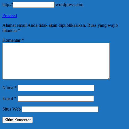
http://
.wordpress.com
Proceed
Alamat email Anda tidak akan dipublikasikan.
Ruas yang wajib
ditandai
*
Komentar
*
Nama
*
Email
*
Situs Web