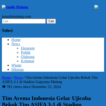
Jurnalis Malang
jurnalismalang.com
Cari
untuk:
Select
Home
News
Ekonomi
Politik
Olahraga
Kriminal
Wisata
Hiburan
Home
/
News
/
Tim Arema Indonesia Gelar Ujicoba Bekuk Tim
ASIFA 3-1 di Stadion Gajayana Malang
👁 781 views since Desember 22, 2024
Tim Arema Indonesia Gelar Ujicoba
Bekuk Tim ASIFA 3-1 di Stadion