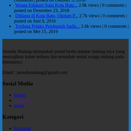
Wisata Edukasi Susu Kota Batu...
2.9k views
|
0 comments
|
posted on Desember 23, 2018
Ditilang di Kota Batu, Oknum P...
2.7k views
|
0 comments
|
posted on Juni 9, 2016
Terduga Pelaku Pembunuh Sadis...
2.6k views
|
0 comments
|
posted on Mei 15, 2019
Jurnalis Malang merupakan portal berita seputar malang raya yang
menyajikan kabar terbaru dan terupdate untuk warga malang pada
khususnya
Email : jurnalismalang@gmail.com
Sosial Media
twitter
instagram
email
Kategori
Ekonomi