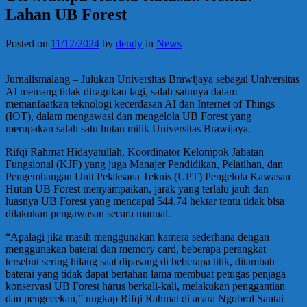
Lahan UB Forest
Posted on
11/12/2024
by
dendy
in
News
Jurnalismalang – Julukan Universitas Brawijaya sebagai Universitas
AI memang tidak diragukan lagi, salah satunya dalam
memanfaatkan teknologi kecerdasan AI dan Internet of Things
(IOT), dalam mengawasi dan mengelola UB Forest yang
merupakan salah satu hutan milik Universitas Brawijaya.
Rifqi Rahmat Hidayatullah, Koordinator Kelompok Jabatan
Fungsional (KJF) yang juga Manajer Pendidikan, Pelatihan, dan
Pengembangan Unit Pelaksana Teknis (UPT) Pengelola Kawasan
Hutan UB Forest menyampaikan, jarak yang terlalu jauh dan
luasnya UB Forest yang mencapai 544,74 hektar tentu tidak bisa
dilakukan pengawasan secara manual.
“Apalagi jika masih menggunakan kamera sederhana dengan
menggunakan baterai dan memory card, beberapa perangkat
tersebut sering hilang saat dipasang di beberapa titik, ditambah
baterai yang tidak dapat bertahan lama membuat petugas penjaga
konservasi UB Forest harus berkali-kali, melakukan penggantian
dan pengecekan,” ungkap Rifqi Rahmat di acara Ngobrol Santai