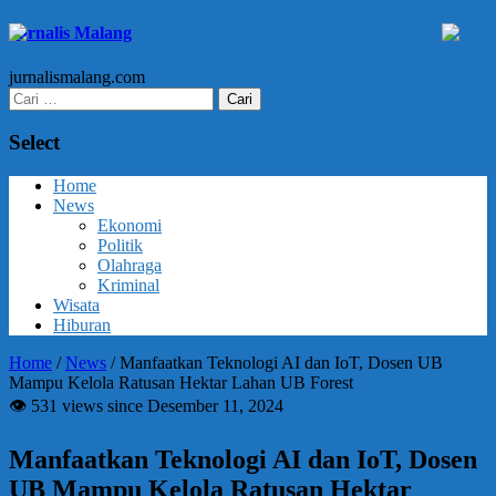
Jurnalis Malang
jurnalismalang.com
Cari
untuk:
Select
Home
News
Ekonomi
Politik
Olahraga
Kriminal
Wisata
Hiburan
Home
/
News
/
Manfaatkan Teknologi AI dan IoT, Dosen UB
Mampu Kelola Ratusan Hektar Lahan UB Forest
👁 531 views since Desember 11, 2024
Manfaatkan Teknologi AI dan IoT, Dosen
UB Mampu Kelola Ratusan Hektar