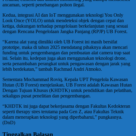
ancaman, seperti penebangan pohon ilegal.
Kedua, integrasi AI dan IoT menggunakan teknologi You Only
Look Once (YOLO) untuk mendeteksi objek dengan cepat dan
ketiga, dukungan terhadap pengelolaan berkelanjutan yang sesuai
dengan Rencana Pengelolaan Jangka Panjang (RPJP) UB Forest.
“Karena alat yang dimiliki oleh UB Forest ini masih bersifat
prototipe, maka di tahun 2025 mendatang pihaknya akan mencari
funding untuk pengembangan dan pembuatan alat camera trap saat
ini. Selain itu, kedepan juga akan menggunakan teknologi drone,
serta penambahan perangkat untuk pengawasan dengan jarak yang
lebih berdekatan,” tambah Rachmad Andri Atmoko.
Sementara Mochammad Roviq, Kepala UPT Pengelola Kawasan
Hutan (UB Forest) menjelaskan, UB Forest adalah Kawasan Hutan
Dengan Tujuan Khusus (KHDTK) untuk pendidikan dan pelatihan,
sekaligus pusat penelitian dan pengembangan.
“KHDTK ini juga dapat bekerjasama dengan Fakultas Kedokteran
seperti therapy stres terutama pada Gen Z, atau Fakultas Teknik
dalam menerapkan teknologi yang diperbaharui,” pungkasnya.
(DnD)
Tinggalkan Balasan