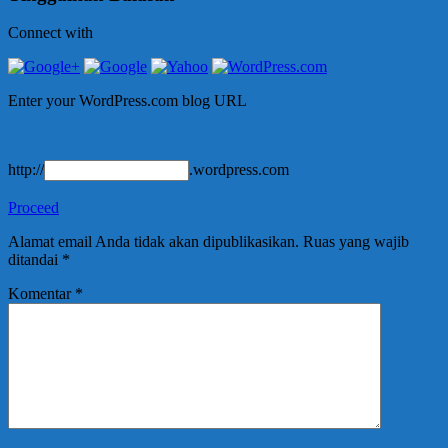
Connect with
Enter your WordPress.com blog URL
http://
.wordpress.com
Proceed
Alamat email Anda tidak akan dipublikasikan.
Ruas yang wajib
ditandai
*
Komentar
*