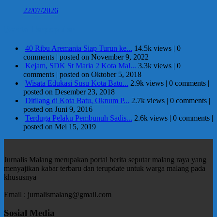
22/07/2026
Berita Terpopuler
40 Ribu Aremania Siap Turun ke...
14.5k views
|
0
comments
|
posted on November 9, 2022
Kejam, SDK St Maria 2 Kota Mal...
3.3k views
|
0
comments
|
posted on Oktober 5, 2018
Wisata Edukasi Susu Kota Batu...
2.9k views
|
0 comments
|
posted on Desember 23, 2018
Ditilang di Kota Batu, Oknum P...
2.7k views
|
0 comments
|
posted on Juni 9, 2016
Terduga Pelaku Pembunuh Sadis...
2.6k views
|
0 comments
|
posted on Mei 15, 2019
Jurnalis Malang merupakan portal berita seputar malang raya yang
menyajikan kabar terbaru dan terupdate untuk warga malang pada
khususnya
Email : jurnalismalang@gmail.com
Sosial Media