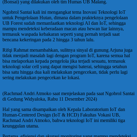
(Bonsai) yang dilakukan oleh tim Humas UB Malang.
Ngobrol Santai kali ini mengangkat tema Inovasi Teknologi IoT
untuk Pengelolaan Hutan, dimana dalam prakteknya pengelolaan
UB Forest sudah memanfaatkan teknologi AI dan IoT, sehingga
mampu mendeteksi keberadaan macan atau hewan liar lainnya,
termasuk waspada kebakaran seperti yang pernah terjadi saat
bencana kekeringan pada 2 hingga 3 tahun lalu.
Rifqi Rahmat menambahkan, sulitnya sinyal di gunung Arjuna juga
tidak menjadi masalah lagi dengan program IoT, karena semua hal
bisa melaporkan kepada pengelola jika terjadi sesuatu, termasuk
teknologi solar cell yang dapat mengisi baterai, sehingga setahun
bisa satu hingga dua kali melakukan pengecekan, tidak perlu lagi
sering melakukan pengecekan ke lokasi.
(Rachmad Andri Atmoko saat menjelaskan pada saat Ngobrol Santai
di Gedung Widyaloka, Rabu 11 Desember 2024)
Hal yang sama disampaikan oleh Kepala Laboratorium IoT dan
Human-Centered Design (IoT & HCD) Fakultas Vokasi UB,
Rachmad Andri Atmoko, bahwa teknologi IoT ini memiliki tiga
keunggulan utama.
Pertama, efisiensi dan akurasi monitoring yang mampu mendeteksi