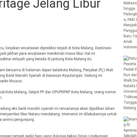
itage Jelang Libur
u, lonjakan wisatawan diprediksi terjadi di Kota Malang. Destinasi-
 jadi pilihan para wisatawan menikmati masa libur. Hal ini
ekitar wilayah yang berada di jantung Kota Malang itu.
nam bersama di halaman depan balaikota Malang, Penjabat (Pj.) Wali
ng Bank Mandiri Syariah di kawasan Kayutangan. Gedung ini
parkir khusus.
ishub Kota Malang, Satpol PP dan DPUPRPKP Kota Malang, orang nomor
n.
gedung eks bank mandiri syariah ini rencananya akan dijadikan lahan
 menyambut libur Nataru mendatang. Intervensi ini dilakukannya untuk
a animo pengunjung.
siapan tempat parkir baru yang dulunya bekas Dinas Lingkungan