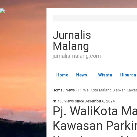
Jurnalis
Malang
jurnalismalang.com
Home
News
Wisata
Hiburan
Home
/
News
/
Pj. WaliKota Malang Siapkan Kawas
👁 750 views since Desember 6, 2024
Pj. WaliKota M
Kawasan Parkir