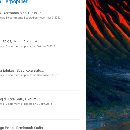
a Terpopuler
bu Aremania Siap Turun ke...
views
|
0 comments
|
posted on November 9, 2022
, SDK St Maria 2 Kota Mal...
iews
|
0 comments
|
posted on Oktober 5, 2018
a Edukasi Susu Kota Batu...
iews
|
0 comments
|
posted on Desember 23, 2018
ng di Kota Batu, Oknum P...
iews
|
0 comments
|
posted on Juni 9, 2016
ga Pelaku Pembunuh Sadis...