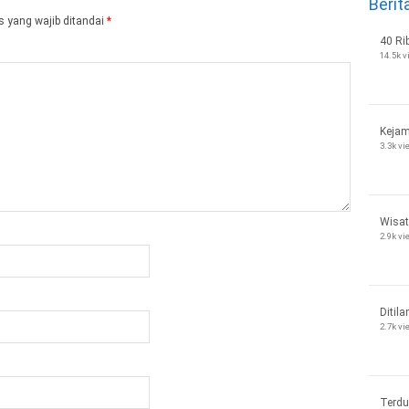
Berit
 yang wajib ditandai
*
40 Ri
14.5k 
Kejam
3.3k v
Wisat
2.9k v
Ditila
2.7k v
Terdu