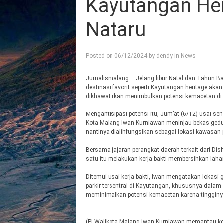
Kayutangan Her
Nataru
Posted on
06/12/2024
by
dendy
in
News
Jurnalismalang – Jelang libur Natal dan Tahun Bar
destinasi favorit seperti Kayutangan heritage akan
dikhawatirkan menimbulkan potensi kemacetan di s
Mengantisipasi potensi itu, Jum’at (6/12) usai se
Kota Malang Iwan Kurniawan meninjau bekas gedu
nantinya dialihfungsikan sebagai lokasi kawasan 
Bersama jajaran perangkat daerah terkait dari D
satu itu melakukan kerja bakti membersihkan laha
Ditemui usai kerja bakti, Iwan mengatakan lokasi 
parkir tersentral di Kayutangan, khususnya dalam
meminimalkan potensi kemacetan karena tingginy
(Pj Walikota Malang Iwan Kurniawan memantau ke