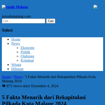
Jurnalis Malang
jurnalismalang.com
Cari
untuk:
Select
Home
News
Ekonomi
Politik
Olahraga
Kriminal
Wisata
Hiburan
Home
/
News
/
5 Fakta Menarik dari Rekapitulasi Pilkada Kota
Malang 2024
👁 875 views since Desember 4, 2024
5 Fakta Menarik dari Rekapitulasi
Pilkada Kota Malang 2024