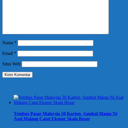
Nama
*
Email
*
Situs Web
Berita Terbaru
Tembus Pasar Malaysia 50 Karton, Sambal Mama Ni
Asal Malang Catat Ekspor Skala Besar