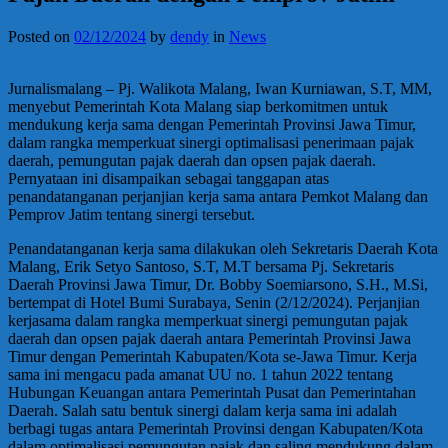
Posted on
02/12/2024
by
dendy
in
News
Jurnalismalang – Pj. Walikota Malang, Iwan Kurniawan, S.T, MM,
menyebut Pemerintah Kota Malang siap berkomitmen untuk
mendukung kerja sama dengan Pemerintah Provinsi Jawa Timur,
dalam rangka memperkuat sinergi optimalisasi penerimaan pajak
daerah, pemungutan pajak daerah dan opsen pajak daerah.
Pernyataan ini disampaikan sebagai tanggapan atas
penandatanganan perjanjian kerja sama antara Pemkot Malang dan
Pemprov Jatim tentang sinergi tersebut.
Penandatanganan kerja sama dilakukan oleh Sekretaris Daerah Kota
Malang, Erik Setyo Santoso, S.T, M.T bersama Pj. Sekretaris
Daerah Provinsi Jawa Timur, Dr. Bobby Soemiarsono, S.H., M.Si,
bertempat di Hotel Bumi Surabaya, Senin (2/12/2024). Perjanjian
kerjasama dalam rangka memperkuat sinergi pemungutan pajak
daerah dan opsen pajak daerah antara Pemerintah Provinsi Jawa
Timur dengan Pemerintah Kabupaten/Kota se-Jawa Timur. Kerja
sama ini mengacu pada amanat UU no. 1 tahun 2022 tentang
Hubungan Keuangan antara Pemerintah Pusat dan Pemerintahan
Daerah. Salah satu bentuk sinergi dalam kerja sama ini adalah
berbagi tugas antara Pemerintah Provinsi dengan Kabupaten/Kota
dalam optimalisasi pemungutan pajak dan saling mendukung dalam