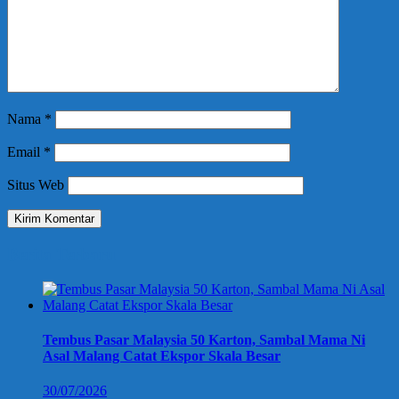
Nama
*
Email
*
Situs Web
Berita Terbaru
Tembus Pasar Malaysia 50 Karton, Sambal Mama Ni
Asal Malang Catat Ekspor Skala Besar
30/07/2026