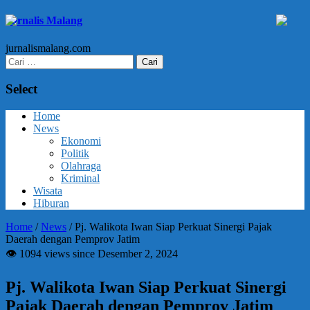
Jurnalis Malang
jurnalismalang.com
Cari
untuk:
Select
Home
News
Ekonomi
Politik
Olahraga
Kriminal
Wisata
Hiburan
Home
/
News
/
Pj. Walikota Iwan Siap Perkuat Sinergi Pajak
Daerah dengan Pemprov Jatim
👁 1094 views since Desember 2, 2024
Pj. Walikota Iwan Siap Perkuat Sinergi
Pajak Daerah dengan Pemprov Jatim