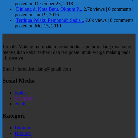
posted on Desember 23, 2018
Ditilang di Kota Batu, Oknum P...
2.7k views
|
0 comments
|
posted on Juni 9, 2016
Terduga Pelaku Pembunuh Sadis...
2.6k views
|
0 comments
|
posted on Mei 15, 2019
Jurnalis Malang merupakan portal berita seputar malang raya yang
menyajikan kabar terbaru dan terupdate untuk warga malang pada
khususnya
Email : jurnalismalang@gmail.com
Sosial Media
twitter
instagram
email
Kategori
Ekonomi
Hiburan