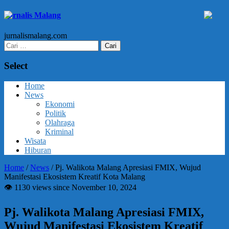
Jurnalis Malang
jurnalismalang.com
Cari
untuk:
Select
Home
News
Ekonomi
Politik
Olahraga
Kriminal
Wisata
Hiburan
Home
/
News
/
Pj. Walikota Malang Apresiasi FMIX, Wujud
Manifestasi Ekosistem Kreatif Kota Malang
👁 1130 views since November 10, 2024
Pj. Walikota Malang Apresiasi FMIX,
Wujud Manifestasi Ekosistem Kreatif