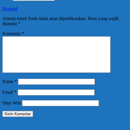
Proceed
Alamat email Anda tidak akan dipublikasikan.
Ruas yang wajib
ditandai
*
Komentar
*
Nama
*
Email
*
Situs Web
Berita Terbaru