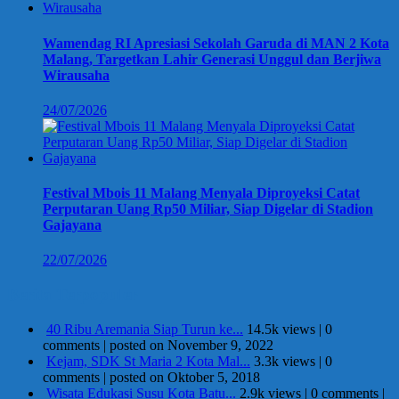
Wamendag RI Apresiasi Sekolah Garuda di MAN 2 Kota
Malang, Targetkan Lahir Generasi Unggul dan Berjiwa
Wirausaha
24/07/2026
Festival Mbois 11 Malang Menyala Diproyeksi Catat
Perputaran Uang Rp50 Miliar, Siap Digelar di Stadion
Gajayana
22/07/2026
Berita Terpopuler
40 Ribu Aremania Siap Turun ke...
14.5k views
|
0
comments
|
posted on November 9, 2022
Kejam, SDK St Maria 2 Kota Mal...
3.3k views
|
0
comments
|
posted on Oktober 5, 2018
Wisata Edukasi Susu Kota Batu...
2.9k views
|
0 comments
|