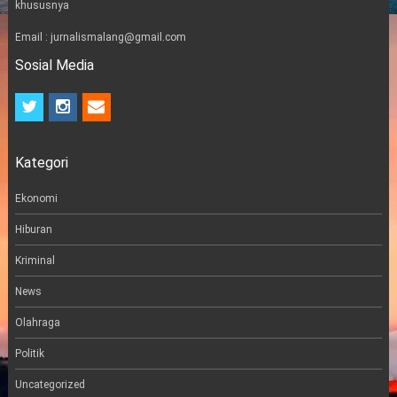
khususnya
Email : jurnalismalang@gmail.com
Sosial Media
t
i
e
w
n
m
i
s
a
t
t
i
Kategori
t
a
l
e
g
r
r
Ekonomi
a
m
Hiburan
Kriminal
News
Olahraga
Politik
Uncategorized