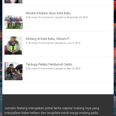
Wisata Edukasi Susu Kota Batu...
2.9k views
|
0 comments
|
posted on Desember 23, 2018
Ditilang di Kota Batu, Oknum P...
2.7k views
|
0 comments
|
posted on Juni 9, 2016
Terduga Pelaku Pembunuh Sadis...
2.6k views
|
0 comments
|
posted on Mei 15, 2019
Jurnalis Malang merupakan portal berita seputar malang raya yang
menyajikan kabar terbaru dan terupdate untuk warga malang pada