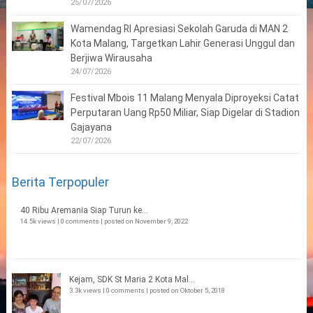
25/07/2026
Wamendag RI Apresiasi Sekolah Garuda di MAN 2
Kota Malang, Targetkan Lahir Generasi Unggul dan
Berjiwa Wirausaha
24/07/2026
Festival Mbois 11 Malang Menyala Diproyeksi Catat
Perputaran Uang Rp50 Miliar, Siap Digelar di Stadion
Gajayana
22/07/2026
Berita Terpopuler
40 Ribu Aremania Siap Turun ke...
14.5k views
|
0 comments
|
posted on November 9, 2022
Kejam, SDK St Maria 2 Kota Mal...
3.3k views
|
0 comments
|
posted on Oktober 5, 2018