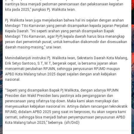
nantinya bisa menjadi pedoman perencanaan dan pelaksanaan kegiatan
kita pada 2025,” pungkas Pj. Walikota Iwan.
Pj. Walikota Iwan juga menjelaskan bahwa hal ini sejalan dengan arahan
Mendagri Tito Karnavian yang pernah disampaikan kepada jajaran Penjabat
Kepala Daerah. “Ini seperti arahan yang pernah disampaikan Bapak
Mendagri Tito Karnavian, agar Pj-Pj kepala daerah harus bisa menangkap
pesan dari pemerintah pusat, untuk kemudian diakomodir dan disesuaikan
daerah masing-masing,” urai Iwan.
Menindaklanjuti instruksi Pj. Walikota Iwan, Sekretaris Daerah Kota Malang,
Erik Setyo Santoso, S.T, M.T, bergerak cepat, ia bersama jajaran akan
mencermati perubahan RPJMN, sehingga penyusunan RPJMD maupun
APBD Kota Malang tahun 2025 dapat sejalan dengan arah kebijakan
nasional.
“Seperti yang disampaikan Bapak Pj Walikota, dengan adanya RPJMN
Presiden dan Wakil Presiden baru pastinya ada penganggaran dan
perencanaan yang sifatnya top down. Maka kami akan menyikapi dan
menyesuaikan kebijakan nasional ini. Artinya dalam rancangan teknokratik
RPJMD, didalam APBD 2025 yang saat ini berproses, itu akan segera kami
cermati, sehingga bisa menjadi bahan penyempurnaan penyusunan APBD
Kota Malang tahun 2025,” bebernya. (sfr/DnD)