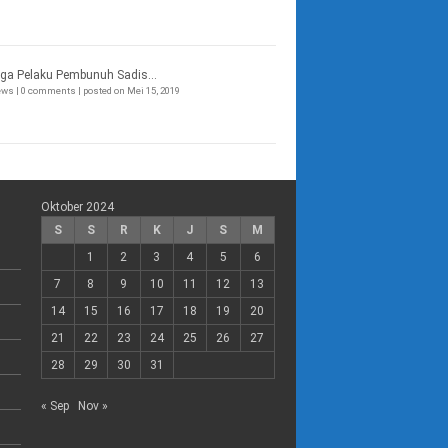
ga Pelaku Pembunuh Sadis...
iews
|
0 comments
|
posted on Mei 15, 2019
Oktober 2024
S
S
R
K
J
S
M
1
2
3
4
5
6
7
8
9
10
11
12
13
14
15
16
17
18
19
20
21
22
23
24
25
26
27
28
29
30
31
« Sep
Nov »