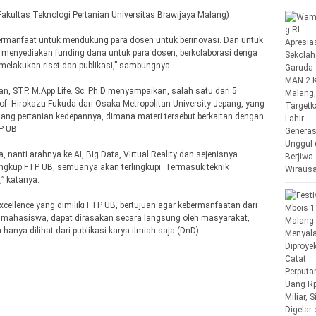
Fakultas Teknologi Pertanian Universitas Brawijaya Malang)
 bermanfaat untuk mendukung para dosen untuk berinovasi. Dan untuk
UB menyediakan funding dana untuk para dosen, berkolaborasi denga
k melakukan riset dan publikasi,” sambungnya.
n, STP. M.App.Life. Sc. Ph.D menyampaikan, salah satu dari 5
f. Hirokazu Fukuda dari Osaka Metropolitan University Jepang, yang
g pertanian kedepannya, dimana materi tersebut berkaitan dengan
TP UB.
anti arahnya ke AI, Big Data, Virtual Reality dan sejenisnya.
lingkup FTP UB, semuanya akan terlingkupi. Termasuk teknik
,” katanya.
ellence yang dimiliki FTP UB, bertujuan agar kebermanfaatan dari
an mahasiswa, dapat dirasakan secara langsung oleh masyarakat,
hanya dilihat dari publikasi karya ilmiah saja.(DnD)