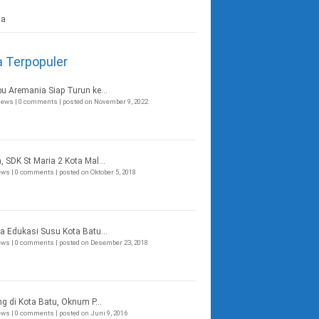
a Terpopuler
bu Aremania Siap Turun ke...
views
|
0 comments
|
posted on November 9, 2022
, SDK St Maria 2 Kota Mal...
iews
|
0 comments
|
posted on Oktober 5, 2018
a Edukasi Susu Kota Batu...
iews
|
0 comments
|
posted on Desember 23, 2018
ng di Kota Batu, Oknum P...
iews
|
0 comments
|
posted on Juni 9, 2016