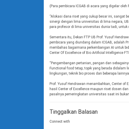
(Para pembicara ICGAB di acara yang digelar oleh 
“Alokasi dana riset yang cukup besar ini, sangat
sinergi dengan lima universitas di lima negara, 
para profesor di lima universitas dunia tadi, untu
Sementara itu, Dekan FTP UB Prof. Yusuf Hendrawa
pembicara yang diundang dalam ICGAB, adalah Pro
membahas bagaimana perkembangan AI untuk bidan
Center Of Excellence of Bio Artificial Intelligence F
“Pengembangan pertanian, pangan dan sebagainya, n
Functional food tetap, topik yang berada didalam 
lingkungan, teknik bio proses dan beberapa lainnya
Prof. Yusuf Hendrawan menambahkan, Center of Exc
hasil Center of Excellence maupun riset dosen d
pasalnya pemeringkatan universitas saat ini bukan 
Tinggalkan Balasan
Connect with