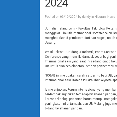
2024
Posted on
03/10/2024
by
dendy
in
Hiburan
,
News
Jurnalismalang.com – Fakultas Teknologi Pertania
menggelar The 8th International Conference on G
menghadirkan 5 pembicara dari luar negeri, salah 
Jepang.
Wakil Rektor UB Bidang Akademik, Imam Santoso 
Conference yang memiliki dampak besar bagi peni
Internasionalisasi yang saat ini sedang giat di
UB untuk bisa berkolaborasi dengan partner atau mi
“ICGAB ini merupakan salah satu pintu bagi UB, 
internasionalisasi. Karena itu kita lihat keynote sp
Ia melanjutkan, Forum Internasional yang membah
berdampak signifikan terhadap ketahanan pangan
karena teknologi pertanian harus mampu mengakse
peningkatan nilai tambah, dan UB Malang juga me
bidang ketahanan pangan.