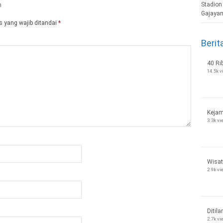
 yang wajib ditandai
*
Berit
40 Ri
14.5k 
Kejam
3.3k v
Wisat
2.9k v
Ditila
2.7k v