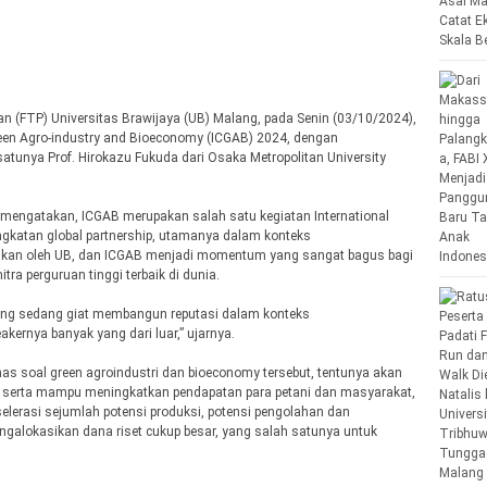
n (FTP) Universitas Brawijaya (UB) Malang, pada Senin (03/10/2024),
reen Agro-industry and Bioeconomy (ICGAB) 2024, dengan
satunya Prof. Hirokazu Fukuda dari Osaka Metropolitan University
mengatakan, ICGAB merupakan salah satu kegiatan International
ngkatan global partnership, utamanya dalam konteks
lakukan oleh UB, dan ICGAB menjadi momentum yang sangat bagus bagi
tra perguruan tinggi terbaik di dunia.
yang sedang giat membangun reputasi dalam konteks
eakernya banyak yang dari luar,” ujarnya.
as soal green agroindustri dan bioeconomy tersebut, tentunya akan
, serta mampu meningkatkan pendapatan para petani dan masyarakat,
lerasi sejumlah potensi produksi, potensi pengolahan dan
ngalokasikan dana riset cukup besar, yang salah satunya untuk