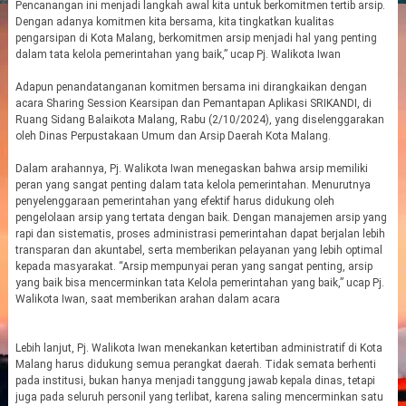
Pencanangan ini menjadi langkah awal kita untuk berkomitmen tertib arsip.
Dengan adanya komitmen kita bersama, kita tingkatkan kualitas
pengarsipan di Kota Malang, berkomitmen arsip menjadi hal yang penting
dalam tata kelola pemerintahan yang baik,” ucap Pj. Walikota Iwan
Adapun penandatanganan komitmen bersama ini dirangkaikan dengan
acara Sharing Session Kearsipan dan Pemantapan Aplikasi SRIKANDI, di
Ruang Sidang Balaikota Malang, Rabu (2/10/2024), yang diselenggarakan
oleh Dinas Perpustakaan Umum dan Arsip Daerah Kota Malang.
Dalam arahannya, Pj. Walikota Iwan menegaskan bahwa arsip memiliki
peran yang sangat penting dalam tata kelola pemerintahan. Menurutnya
penyelenggaraan pemerintahan yang efektif harus didukung oleh
pengelolaan arsip yang tertata dengan baik. Dengan manajemen arsip yang
rapi dan sistematis, proses administrasi pemerintahan dapat berjalan lebih
transparan dan akuntabel, serta memberikan pelayanan yang lebih optimal
kepada masyarakat. “Arsip mempunyai peran yang sangat penting, arsip
yang baik bisa mencerminkan tata Kelola pemerintahan yang baik,” ucap Pj.
Walikota Iwan, saat memberikan arahan dalam acara
Lebih lanjut, Pj. Walikota Iwan menekankan ketertiban administratif di Kota
Malang harus didukung semua perangkat daerah. Tidak semata berhenti
pada institusi, bukan hanya menjadi tanggung jawab kepala dinas, tetapi
juga pada seluruh personil yang terlibat, karena saling mencerminkan satu