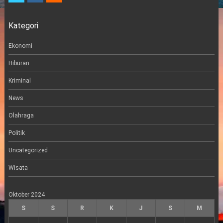
i
s
a
t
t
i
Kategori
t
a
l
e
g
r
r
Ekonomi
a
m
Hiburan
Kriminal
News
Olahraga
Politik
Uncategorized
Wisata
Oktober 2024
S
S
R
K
J
S
M