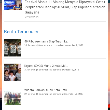
Festival Mbois 11 Malang Menyala Diproyeksi Catat
Perputaran Uang Rp50 Miliar, Siap Digelar di Stadion
Gajayana
22/07/2026
Berita Terpopuler
40 Ribu Aremania Siap Turun ke...
14.5k views
|
0 comments
|
posted on November 9, 2022
Kejam, SDK St Maria 2 Kota Mal...
3.3k views
|
0 comments
|
posted on Oktober 5, 2018
Wisata Edukasi Susu Kota Batu...
2.9k views
|
0 comments
|
posted on Desember 23, 2018