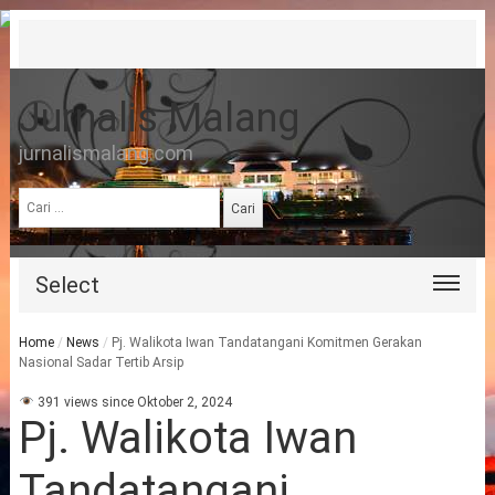
Jurnalis Malang
jurnalismalang.com
Cari
untuk:
Select
Home
/
News
/
Pj. Walikota Iwan Tandatangani Komitmen Gerakan
Nasional Sadar Tertib Arsip
391 views since Oktober 2, 2024
Pj. Walikota Iwan
Tandatangani