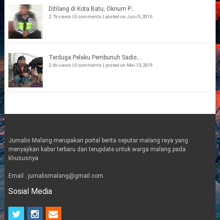
Ditilang di Kota Batu, Oknum P...
2.7k views
|
0 comments
|
posted on Juni 9, 2016
Terduga Pelaku Pembunuh Sadis...
2.6k views
|
0 comments
|
posted on Mei 15, 2019
Jurnalis Malang merupakan portal berita seputar malang raya yang
menyajikan kabar terbaru dan terupdate untuk warga malang pada
khususnya
Email : jurnalismalang@gmail.com
Sosial Media
t
i
e
w
n
m