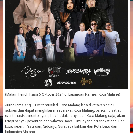
(Malam Penuh Rasa 6 Oktober 2024 di Lapangan Rampal Kota Malang)
Jurnalismalang – Event musik di Kota Malang bisa dikatakan selalu
sukses dan dapat menghibur masyarakat Kota Malang, bahkan disetiap
event musik penonton yang hadir tidak hanya dari Kota Malang saja, akan
tetapi banyak penonton dari wilayah Jawa Timur yang berangkat dari luar
kota, seperti Pasuruan, Sidoarjo, Surabaya bahkan dari Kota Batu dan
Kabupaten Malang.