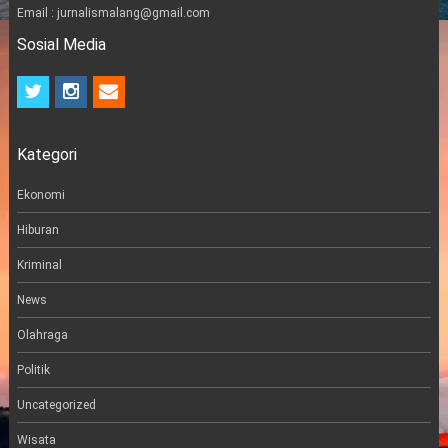
Email : jurnalismalang@gmail.com
Sosial Media
t
i
e
w
n
m
i
s
a
t
t
i
Kategori
t
a
l
e
g
r
r
Ekonomi
a
m
Hiburan
Kriminal
News
Olahraga
Politik
Uncategorized
Wisata