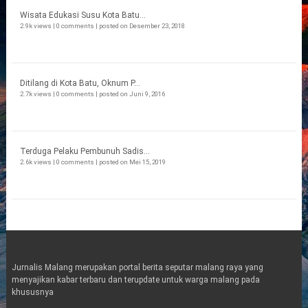
Wisata Edukasi Susu Kota Batu...
2.9k views
|
0 comments
|
posted on Desember 23, 2018
Ditilang di Kota Batu, Oknum P...
2.7k views
|
0 comments
|
posted on Juni 9, 2016
Terduga Pelaku Pembunuh Sadis...
2.6k views
|
0 comments
|
posted on Mei 15, 2019
Jurnalis Malang merupakan portal berita seputar malang raya yang
menyajikan kabar terbaru dan terupdate untuk warga malang pada
khususnya