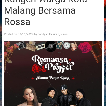
Malang Bersama
Rossa
Posted on
02/10/2024
by
dendy
in
Hiburan
,
News