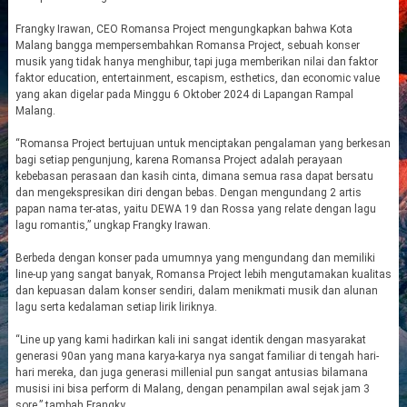
Frangky Irawan, CEO Romansa Project mengungkapkan bahwa Kota
Malang bangga mempersembahkan Romansa Project, sebuah konser
musik yang tidak hanya menghibur, tapi juga memberikan nilai dan faktor
faktor education, entertainment, escapism, esthetics, dan economic value
yang akan digelar pada Minggu 6 Oktober 2024 di Lapangan Rampal
Malang.
“Romansa Project bertujuan untuk menciptakan pengalaman yang berkesan
bagi setiap pengunjung, karena Romansa Project adalah perayaan
kebebasan perasaan dan kasih cinta, dimana semua rasa dapat bersatu
dan mengekspresikan diri dengan bebas. Dengan mengundang 2 artis
papan nama ter-atas, yaitu DEWA 19 dan Rossa yang relate dengan lagu
lagu romantis,” ungkap Frangky Irawan.
Berbeda dengan konser pada umumnya yang mengundang dan memiliki
line-up yang sangat banyak, Romansa Project lebih mengutamakan kualitas
dan kepuasan dalam konser sendiri, dalam menikmati musik dan alunan
lagu serta kedalaman setiap lirik liriknya.
“Line up yang kami hadirkan kali ini sangat identik dengan masyarakat
generasi 90an yang mana karya-karya nya sangat familiar di tengah hari-
hari mereka, dan juga generasi millenial pun sangat antusias bilamana
musisi ini bisa perform di Malang, dengan penampilan awal sejak jam 3
sore,” tambah Frangky.