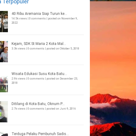
a Terpopuler
40 Ribu Aremania Siap Turun ke...
14.5k views
|
0 comments
|
posted on November 9,
2022
Kejam, SDK St Maria 2 Kota Mal...
3.3k views
|
0 comments
|
posted on Oktober 5, 2018
Wisata Edukasi Susu Kota Batu...
2.9k views
|
0 comments
|
posted on Desember 23,
2018
Ditilang di Kota Batu, Oknum P...
2.7k views
|
0 comments
|
posted on Juni 9, 2016
Terduga Pelaku Pembunuh Sadis...