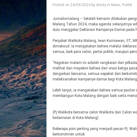
Posted on
24/09/2024
by
dendy
in
News
,
Politik
Jurnalismalang – Setelah kemarin dilakukan peng
Malang Tahun 2024, maka agenda selanjutnya ad
dulu menggelar Deklarasi Kampanye Damai pada ha
Penjabat Walikota Malang, Iwan Kurniawan, ST, 
dimaksud. Ia mengatakan bahwa melalui deklarasi 
semua, baik para calon, partai politik, maupun p
“Kegiatan malam ini adalah rangkaian dari pilkad
melihat dan meyakini bahwa dari orasi ketiga pasa
dengarkan bersama, semua sepakat dan berkomitm
melaksanakan kampanye damai bagi Kota Malang,” 
Lebih lanjut, ia mengatakan bahwa semua paslo
membangun Kota Malang dengan baik serta menci
(Pj Walikota bersama calon Walikota dan Calon w
kedamaian di Kota Malang)
Beberapa poin penting yang menjadi pesan Pj. Wa
berkomitmen untuk: