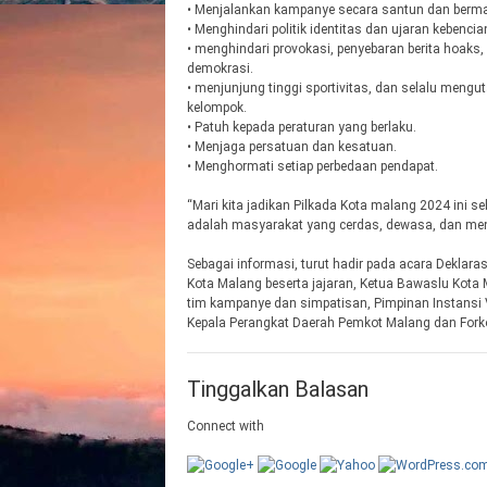
• Menjalankan kampanye secara santun dan berma
• Menghindari politik identitas dan ujaran kebencia
• menghindari provokasi, penyebaran berita hoak
demokrasi.
• menjunjung tinggi sportivitas, dan selalu men
kelompok.
• Patuh kepada peraturan yang berlaku.
• Menjaga persatuan dan kesatuan.
• Menghormati setiap perbedaan pendapat.
“Mari kita jadikan Pilkada Kota malang 2024 ini
adalah masyarakat yang cerdas, dewasa, dan menju
Sebagai informasi, turut hadir pada acara Deklar
Kota Malang beserta jajaran, Ketua Bawaslu Kota
tim kampanye dan simpatisan, Pimpinan Instansi V
Kepala Perangkat Daerah Pemkot Malang dan For
Tinggalkan Balasan
Connect with