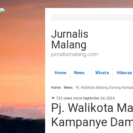
Jurnalis
Malang
jurnalismalang.com
Home
News
Wisata
Hiburan
Home
/
News
/
Pj. Walikota Malang Dorong Kamp
722 views since September 24, 2024
Pj. Walikota M
Kampanye Dama