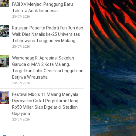
FABI XV Menjadi Panggung Baru
Talenta Anak Indonesia
25/07/2026
Ratusan Peserta Padati Fun Run dan
Walk Dies Natalis ke-25 Universitas
Tribhuwana Tunggadewi Malang
25/07/2026
Wamendag RI Apresiasi Sekolah
Garuda di MAN 2 Kota Malang,
Targetkan Lahir Generasi Unggul dan
Berjiwa Wirausaha
24/07/2026
Festival Mbois 11 Malang Menyala
Diproyeksi Catat Perputaran Uang
Rp50 Miliar, Siap Digelar di Stadion
Gajayana
22/07/2026