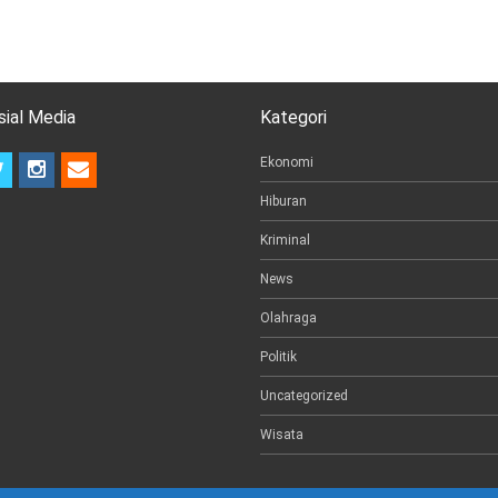
sial Media
Kategori
t
i
e
Ekonomi
w
n
m
Hiburan
i
s
a
t
t
i
Kriminal
t
a
l
e
g
News
r
r
a
Olahraga
m
Politik
Uncategorized
Wisata