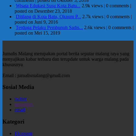
comments
|
posted on Oktober 5, 2018
Wisata Edukasi Susu Kota Batu...
2.9k views
|
0 comments
|
posted on Desember 23, 2018
Ditilang di Kota Batu, Oknum P...
2.7k views
|
0 comments
|
posted on Juni 9, 2016
Terduga Pelaku Pembunuh Sadis...
2.6k views
|
0 comments
|
posted on Mei 15, 2019
Jurnalis Malang merupakan portal berita seputar malang raya yang
menyajikan kabar terbaru dan terupdate untuk warga malang pada
khususnya
Email : jurnalismalang@gmail.com
Sosial Media
twitter
instagram
email
Kategori
Ekonomi