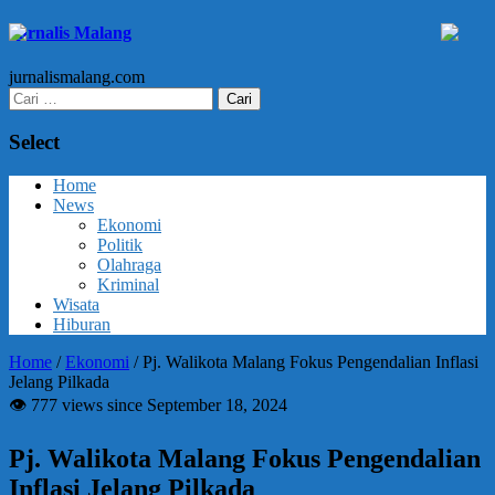
Jurnalis Malang
jurnalismalang.com
Cari
untuk:
Select
Home
News
Ekonomi
Politik
Olahraga
Kriminal
Wisata
Hiburan
Home
/
Ekonomi
/
Pj. Walikota Malang Fokus Pengendalian Inflasi
Jelang Pilkada
👁 777 views since September 18, 2024
Pj. Walikota Malang Fokus Pengendalian
Inflasi Jelang Pilkada