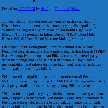
Posted on
18/09/2024
by
dendy
in
Ekonomi
,
News
Jurnalismalang – Pilkada serentak yang akan dilaksanakan
November tahun ini menjadi isu strategis yang disampaikan Pj.
Walikota Malang Iwan Kurniawan dalam forum High Level
Meeting Tim Pengendalian Inflasi Daerah (TPID) Kota Malang,
Rabu (18/9) di Hotel Grand Mercure Malang Mirama.
Dihadapan unsur Forkopimda, Instansi Vertikal serta Kepala
Perangkat Daerah anggota Tim Pengendalian Inflasi Daerah (TPID)
Kota Malang, Iwan mengatakan Pilkada memiliki potensi yang
dapat mempengaruhi kondisi inflasi di daerah. Dirinya lantas
mencontohkan saat pilpres dan pileg lalu, hajat nasional ini lantas
berdampak pada naiknya inflasi.
Sekalipun tidak signifikan tetapi orang nomor satu di Pemkot
Malang ini meminta jajarannya dan TPID Kota Malang untuk fokus
pada pengendalian inflasi khususnya jelang Pilkada serentak ini.
“Pilkada ini tentu jadi isu yang perlu kita cermati khususnya dalam
rangka upaya kita mengendalikan inflasi. Pengalaman pelaksanaan
Pileg dan Pilpres lalu, ternyata berdampak dan berpengaruh pada
naiknya inflasi, jadi kita perlu fokus dan isu ini harus kita upayakan