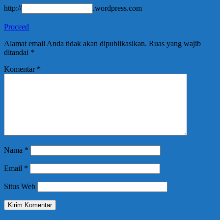
http://
.wordpress.com
Proceed
Alamat email Anda tidak akan dipublikasikan.
Ruas yang wajib
ditandai
*
Komentar
*
Nama
*
Email
*
Situs Web