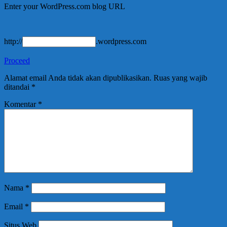
Enter your WordPress.com blog URL
http://
.wordpress.com
Proceed
Alamat email Anda tidak akan dipublikasikan.
Ruas yang wajib
ditandai
*
Komentar
*
Nama
*
Email
*
Situs Web