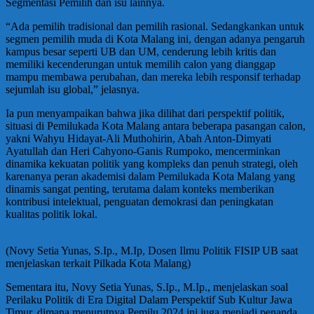
Segmentasi Pemilih dan isu lainnya.
“Ada pemilih tradisional dan pemilih rasional. Sedangkankan untuk
segmen pemilih muda di Kota Malang ini, dengan adanya pengaruh
kampus besar seperti UB dan UM, cenderung lebih kritis dan
memiliki kecenderungan untuk memilih calon yang dianggap
mampu membawa perubahan, dan mereka lebih responsif terhadap
sejumlah isu global,” jelasnya.
Ia pun menyampaikan bahwa jika dilihat dari perspektif politik,
situasi di Pemilukada Kota Malang antara beberapa pasangan calon,
yakni Wahyu Hidayat-Ali Muthohirin, Abah Anton-Dimyati
Ayatullah dan Heri Cahyono-Ganis Rumpoko, mencerminkan
dinamika kekuatan politik yang kompleks dan penuh strategi, oleh
karenanya peran akademisi dalam Pemilukada Kota Malang yang
dinamis sangat penting, terutama dalam konteks memberikan
kontribusi intelektual, penguatan demokrasi dan peningkatan
kualitas politik lokal.
(Novy Setia Yunas, S.Ip., M.Ip, Dosen Ilmu Politik FISIP UB saat
menjelaskan terkait Pilkada Kota Malang)
Sementara itu, Novy Setia Yunas, S.Ip., M.Ip., menjelaskan soal
Perilaku Politik di Era Digital Dalam Perspektif Sub Kultur Jawa
Timur, dimana menurutnya Pemilu 2024 ini juga menjadi penanda