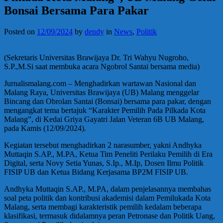
Bonsai Bersama Para Pakar
Posted on
12/09/2024
by
dendy
in
News
,
Politik
(Sekretaris Universitas Brawijaya Dr. Tri Wahyu Nugroho,
S.P.,M.Si saat membuka acara Ngobrol Santai bersama media)
Jurnalismalang.com – Menghadirkan wartawan Nasional dan
Malang Raya, Universitas Brawijaya (UB) Malang menggelar
Bincang dan Obrolan Santai (Bonsai) bersama para pakar, dengan
mengangkat tema bertajuk “Karakter Pemilih Pada Pilkada Kota
Malang”, di Kedai Griya Gayatri Jalan Veteran 6B UB Malang,
pada Kamis (12/09/2024).
Kegiatan tersebut menghadirkan 2 narasumber, yakni Andhyka
Muttaqin S.AP., M.PA, Ketua Tim Peneliti Perilaku Pemilih di Era
Digital, serta Novy Setia Yunas, S.Ip., M.Ip, Dosen Ilmu Politik
FISIP UB dan Ketua Bidang Kerjasama BP2M FISIP UB.
Andhyka Muttaqin S.AP., M.PA, dalam penjelasannya membahas
soal peta politik dan kontribusi akademisi dalam Pemilukada Kota
Malang, serta membagi karakteristik pemilih kedalam beberapa
klasifikasi, termasuk didalamnya peran Petronase dan Politik Uang,