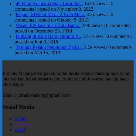
40 Ribu Aremania Siap Turun ke...
14.5k views
|
0
comments
|
posted on November 9, 2022
Kejam, SDK St Maria 2 Kota Mal...
3.3k views
|
0
comments
|
posted on Oktober 5, 2018
Wisata Edukasi Susu Kota Batu...
2.9k views
|
0 comments
|
posted on Desember 23, 2018
Ditilang di Kota Batu, Oknum P...
2.7k views
|
0 comments
|
posted on Juni 9, 2016
Terduga Pelaku Pembunuh Sadis...
2.6k views
|
0 comments
|
posted on Mei 15, 2019
Jurnalis Malang merupakan portal berita seputar malang raya yang
menyajikan kabar terbaru dan terupdate untuk warga malang pada
khususnya
Email : jurnalismalang@gmail.com
Sosial Media
twitter
instagram
email