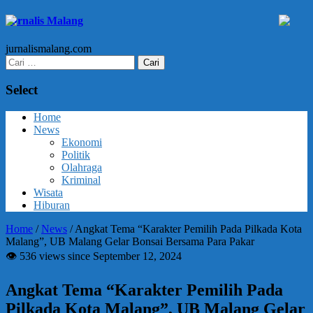
Jurnalis Malang
jurnalismalang.com
Cari
untuk:
Select
Home
News
Ekonomi
Politik
Olahraga
Kriminal
Wisata
Hiburan
Home
/
News
/
Angkat Tema “Karakter Pemilih Pada Pilkada Kota
Malang”, UB Malang Gelar Bonsai Bersama Para Pakar
👁 536 views since September 12, 2024
Angkat Tema “Karakter Pemilih Pada
Pilkada Kota Malang”, UB Malang Gelar