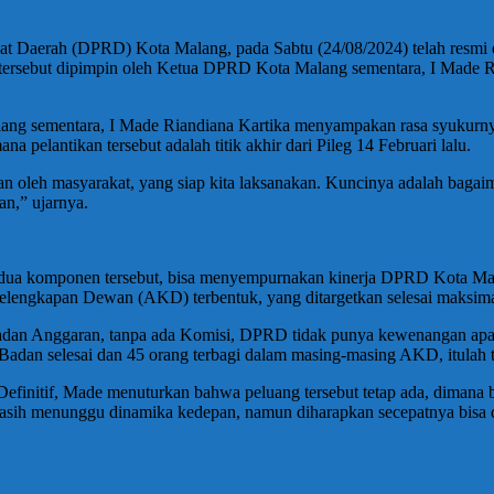
t Daerah (DPRD) Kota Malang, pada Sabtu (24/08/2024) telah resmi 
t tersebut dipimpin oleh Ketua DPRD Kota Malang sementara, I Made
ang sementara, I Made Riandiana Kartika menyampakan rasa syukurnya
na pelantikan tersebut adalah titik akhir dari Pileg 14 Februari lalu.
n oleh masyarakat, yang siap kita laksanakan. Kuncinya adalah bagaima
n,” ujarnya.
edua komponen tersebut, bisa menyempurnakan kinerja DPRD Kota Mal
elengkapan Dewan (AKD) terbentuk, yang ditargetkan selesai maksim
 Badan Anggaran, tanpa ada Komisi, DPRD tidak punya kewenangan ap
adan selesai dan 45 orang terbagi dalam masing-masing AKD, itulah tu
efinitif, Made menuturkan bahwa peluang tersebut tetap ada, dimana
t masih menunggu dinamika kedepan, namun diharapkan secepatnya bisa