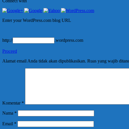
Connect with
Enter your WordPress.com blog URL
http://
.wordpress.com
Proceed
Alamat email Anda tidak akan dipublikasikan.
Ruas yang wajib ditan
Komentar
*
Nama
*
Email
*