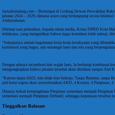
Jurnalismalang.com – Bertempat di Gedung Dewan Perwakilan Rakya
jabatan 2024 – 2029, dimana acara yang berlangsung secara khidma
Abdurrahman.
Ditemui usai pelantikan, kepada rekan media, Ketua DPRD Kota Mal
terlaksana, yang mengartikan bahwa tugas konstitusi telah selesai, dima
“Selanjutnya adalah bagaimana kerja-kerja kerakyatan yang dibutuhka
kombinasi yang bagus, ada semangat baru dan ada yang berpengalama
Dengan adanya incumbent dan wajah baru, Ia berharap kombinasi k
mengungkapkan bahwa jabatan tersebut akan diemban sampai Alat K
“Karena tanpa AKD, kita tidak bisa bekerja. Tanpa Banmus, tanpa
jadi kami segera akan menyelesaikan AKD, 4 Komisi, 4 Pimpinan, 4 B
Ditanya terkait kemungkinan Pimpinan sementara menjadi Pimpinan D
sementara menjadi Pimpinan Definitif, sehingga keputusan tersebu
Tinggalkan Balasan