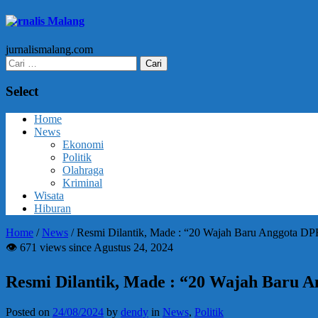
Jurnalis Malang
jurnalismalang.com
Cari
untuk:
Select
Home
News
Ekonomi
Politik
Olahraga
Kriminal
Wisata
Hiburan
Home
/
News
/
Resmi Dilantik, Made : “20 Wajah Baru Anggota D
👁 671 views since Agustus 24, 2024
Resmi Dilantik, Made : “20 Wajah Baru 
Posted on
24/08/2024
by
dendy
in
News
,
Politik