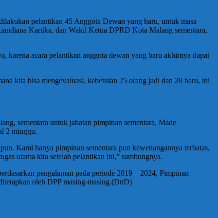
dilakukan pelantikan 45 Anggota Dewan yang baru, untuk masa
 Riandiana Kartika, dan Wakil Ketua DPRD Kota Malang sementara,
, karena acara pelantikan anggota dewan yang baru akhirnya dapat
na kita bisa mengevaluasi, kebetulan 25 orang jadi dan 20 baru, ini
ang, sementara untuk jabatan pimpinan sementara, Made
al 2 minggu.
apun. Kami hanya pimpinan sementara pun kewenangannya terbatas,
gas utama kita setelah pelantikan ini,” sambungnya.
 berdasarkan pengalaman pada periode 2019 – 2024, Pimpinan
 ditetapkan oleh DPP masing-masing.(DnD)