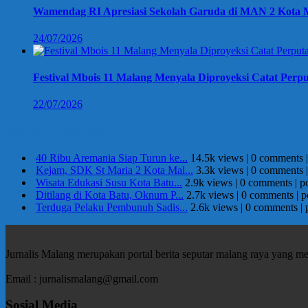
Wamendag RI Apresiasi Sekolah Garuda di MAN 2 Kota M
24/07/2026
Festival Mbois 11 Malang Menyala Diproyeksi Catat Perpu
22/07/2026
Berita Terpopuler
40 Ribu Aremania Siap Turun ke...
14.5k views
|
0 comments
Kejam, SDK St Maria 2 Kota Mal...
3.3k views
|
0 comments
Wisata Edukasi Susu Kota Batu...
2.9k views
|
0 comments
|
p
Ditilang di Kota Batu, Oknum P...
2.7k views
|
0 comments
|
p
Terduga Pelaku Pembunuh Sadis...
2.6k views
|
0 comments
|
Jurnalis Malang merupakan portal berita seputar malang raya yang m
Email : jurnalismalang@gmail.com
Sosial Media