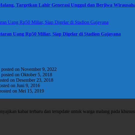
alang, Targetkan Lahir Generasi Unggul dan Berjiwa Wirausah
taran Uang Rp50 Miliar, Siap Digelar di Stadion Gajayana
|
posted on November 9, 2022
|
posted on Oktober 5, 2018
osted on Desember 23, 2018
osted on Juni 9, 2016
posted on Mei 15, 2019
enyajikan kabar terbaru dan terupdate untuk warga malang pada khusu