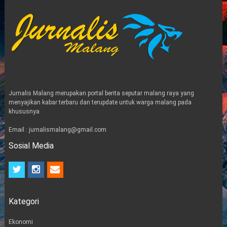
Jurnalis Malang merupakan portal berita seputar malang raya yang
menyajikan kabar terbaru dan terupdate untuk warga malang pada
khususnya
Email : jurnalismalang@gmail.com
Sosial Media
t
i
e
w
n
m
i
s
a
t
t
i
Kategori
t
a
l
e
g
r
r
Ekonomi