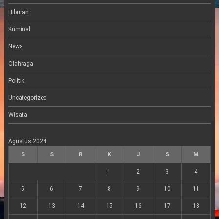
a
m
Hiburan
Kriminal
News
Olahraga
Politik
Uncategorized
Wisata
Agustus 2024
S
S
R
K
J
S
M
1
2
3
4
5
6
7
8
9
10
11
12
13
14
15
16
17
18