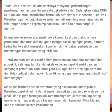
“Kalau Pak Presiden, dalam pidatonya menyoroti perkembangan
pembangunan nasional dalam satu dekade terakhir. Sedangkan Ketua DPR-
RI Puan Maharani, membahas kemajuan demokrasi di Indonesia. Tadi Pak
Presiden juga menunjukkan kerendahan hati, meminta maaf atas segala
kekurangan selama kepemimpinan beliau, dan kita harus hargai itu,”
ujarnya.
Ia juga menekankan soal pentingnya komunikasi dan dialog antara
pemerintah dan masyarakat, guna mengatasi ketegangan politik, dimana
kedua hal tersebut merupakan kunci untuk mengatasi perbedaan dan
membangun konsensus yang lebih baik.
“Untuk itu mari kita ikut aktif dalam menciptakan suasana kondusif dan
produktif, sehingga langkah-langkah ke depan dapat diambil dengan
semangat persatuan. Dan untuk para ASN agar tetap menjaga netralitas
dan tidak terlibat dalam polemik politik yang dapat mengganggu stabilitas,”
sambungnya.
Made pun berharap pesan persatuan yang ditekankan dalam pidato
Presiden, dapat diterima dan diimplementasikan dengan baik oleh semua
pihak, dan Ia juga menegaskan komitmennya untuk mendukung setiap
upaya yang mengarah pada kesejahteraan dan kemajuan Kota Malang
serta Indonesia secara keseluruhan.