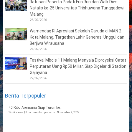
Ratusan Peserta Padati Fun Run dan Walk Dies
Natalis ke-25 Universitas Tribhuwana Tunggadewi
Malang
25/07/2026
Wamendag RI Apresiasi Sekolah Garuda di MAN 2
Kota Malang, Targetkan Lahir Generasi Unggul dan
Berjiwa Wirausaha
24/07/2026
Festival Mbois 11 Malang Menyala Diproyeksi Catat
Perputaran Uang Rp50 Miliar, Siap Digelar di Stadion
Gajayana
22/07/2026
Berita Terpopuler
40 Ribu Aremania Siap Turun ke...
14.5k views
|
0 comments
|
posted on November 9, 2022