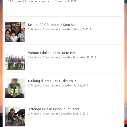
14.5k views
|
0 comments
|
posted on November 9, 2022
Kejam, SDK St Maria 2 Kota Mal...
3.3k views
|
0 comments
|
posted on Oktober 5, 2018
Wisata Edukasi Susu Kota Batu...
2.9k views
|
0 comments
|
posted on Desember 23, 2018
Ditilang di Kota Batu, Oknum P...
2.7k views
|
0 comments
|
posted on Juni 9, 2016
Terduga Pelaku Pembunuh Sadis...
2.6k views
|
0 comments
|
posted on Mei 15, 2019