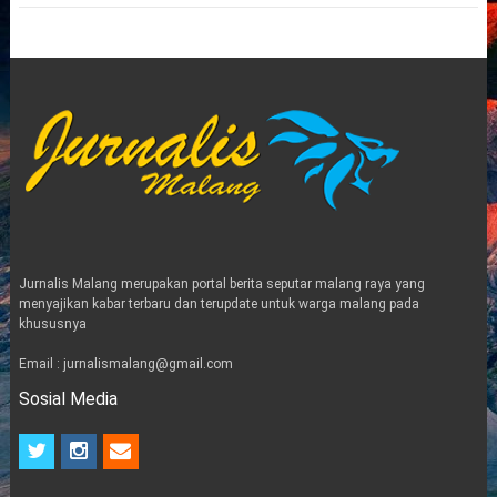
Jurnalis Malang merupakan portal berita seputar malang raya yang
menyajikan kabar terbaru dan terupdate untuk warga malang pada
khususnya
Email : jurnalismalang@gmail.com
Sosial Media
t
i
e
w
n
m
i
s
a