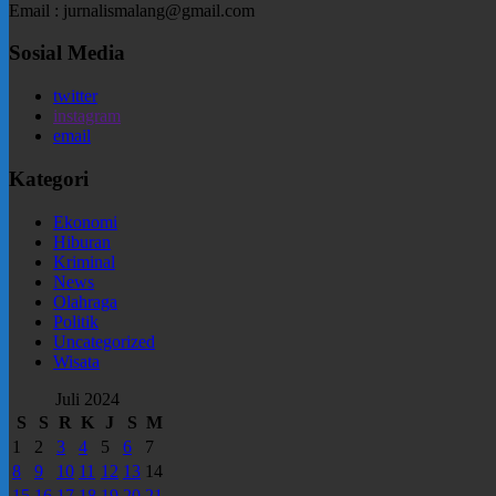
Email : jurnalismalang@gmail.com
Sosial Media
twitter
instagram
email
Kategori
Ekonomi
Hiburan
Kriminal
News
Olahraga
Politik
Uncategorized
Wisata
Juli 2024
S
S
R
K
J
S
M
1
2
3
4
5
6
7
8
9
10
11
12
13
14
15
16
17
18
19
20
21