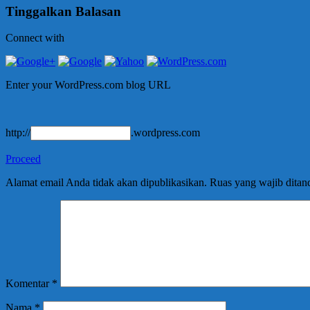
Tinggalkan Balasan
Connect with
Enter your WordPress.com blog URL
http://
.wordpress.com
Proceed
Alamat email Anda tidak akan dipublikasikan.
Ruas yang wajib ditan
Komentar
*
Nama
*