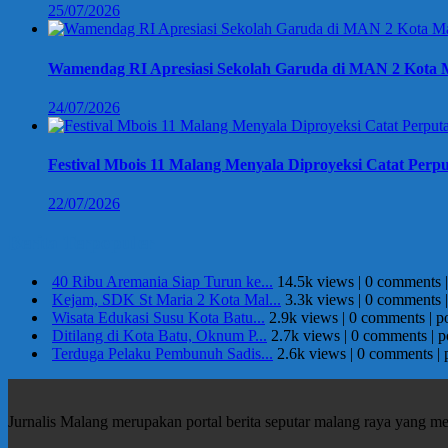
25/07/2026
Wamendag RI Apresiasi Sekolah Garuda di MAN 2 Kota M
24/07/2026
Festival Mbois 11 Malang Menyala Diproyeksi Catat Perpu
22/07/2026
Berita Terpopuler
40 Ribu Aremania Siap Turun ke...
14.5k views
|
0 comments
Kejam, SDK St Maria 2 Kota Mal...
3.3k views
|
0 comments
Wisata Edukasi Susu Kota Batu...
2.9k views
|
0 comments
|
p
Ditilang di Kota Batu, Oknum P...
2.7k views
|
0 comments
|
p
Terduga Pelaku Pembunuh Sadis...
2.6k views
|
0 comments
|
Jurnalis Malang merupakan portal berita seputar malang raya yang m