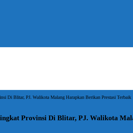
nsi Di Blitar, PJ. Walikota Malang Harapkan Berikan Prestasi Terbaik
ngkat Provinsi Di Blitar, PJ. Walikota Ma