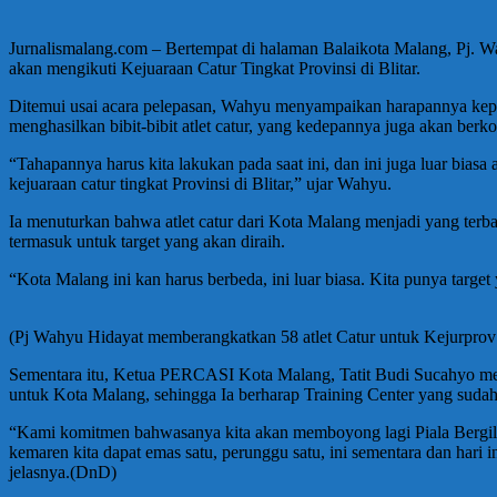
Jurnalismalang.com – Bertempat di halaman Balaikota Malang, Pj. W
akan mengikuti Kejuaraan Catur Tingkat Provinsi di Blitar.
Ditemui usai acara pelepasan, Wahyu menyampaikan harapannya kepad
menghasilkan bibit-bibit atlet catur, yang kedepannya juga akan berk
“Tahapannya harus kita lakukan pada saat ini, dan ini juga luar biasa
kejuaraan catur tingkat Provinsi di Blitar,” ujar Wahyu.
Ia menuturkan bahwa atlet catur dari Kota Malang menjadi yang ter
termasuk untuk target yang akan diraih.
“Kota Malang ini kan harus berbeda, ini luar biasa. Kita punya targ
(Pj Wahyu Hidayat memberangkatkan 58 atlet Catur untuk Kejurprov d
Sementara itu, Ketua PERCASI Kota Malang, Tatit Budi Sucahyo me
untuk Kota Malang, sehingga Ia berharap Training Center yang sudah
“Kami komitmen bahwasanya kita akan memboyong lagi Piala Bergilir
kemaren kita dapat emas satu, perunggu satu, ini sementara dan hari 
jelasnya.(DnD)