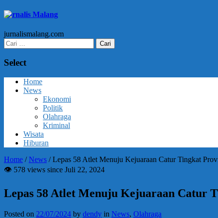
Jurnalis Malang
jurnalismalang.com
Cari
untuk:
Select
Home
News
Ekonomi
Politik
Olahraga
Kriminal
Wisata
Hiburan
Home
/
News
/
Lepas 58 Atlet Menuju Kejuaraan Catur Tingkat Provi
👁 578 views since Juli 22, 2024
Lepas 58 Atlet Menuju Kejuaraan Catur Ti
Posted on
22/07/2024
by
dendy
in
News
,
Olahraga