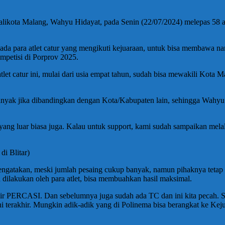
alikota Malang, Wahyu Hidayat, pada Senin (22/07/2024) melepas 58 
a para atlet catur yang mengikuti kejuaraan, untuk bisa membawa nam
ompetisi di Porprov 2025.
 atlet catur ini, mulai dari usia empat tahun, sudah bisa mewakili Kota
banyak jika dibandingkan dengan Kota/Kabupaten lain, sehingga Wahyu
et yang luar biasa juga. Kalau untuk support, kami sudah sampaikan m
i Blitar)
ngatakan, meski jumlah pesaing cukup banyak, namun pihaknya teta
 dilakukan oleh para atlet, bisa membuahkan hasil maksimal.
 PERCASI. Dan sebelumnya juga sudah ada TC dan ini kita pecah. Saat
ini terakhir. Mungkin adik-adik yang di Polinema bisa berangkat ke Ke