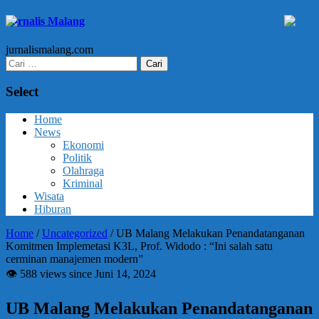
Jurnalis Malang
jurnalismalang.com
Cari
untuk:
Select
Home
News
Ekonomi
Politik
Olahraga
Kriminal
Wisata
Hiburan
Home
/
Uncategorized
/
UB Malang Melakukan Penandatanganan
Komitmen Implemetasi K3L, Prof. Widodo : “Ini salah satu
cerminan manajemen modern”
👁 588 views since Juni 14, 2024
UB Malang Melakukan Penandatanganan