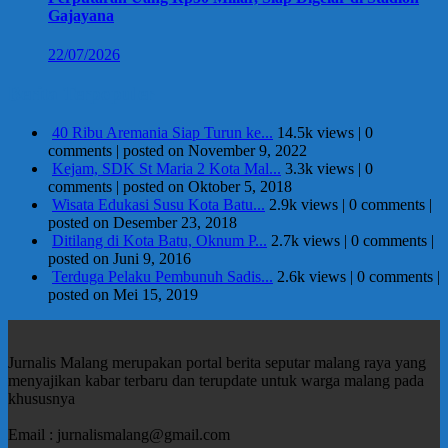
Gajayana
22/07/2026
Berita Terpopuler
40 Ribu Aremania Siap Turun ke...
14.5k views
|
0
comments
|
posted on November 9, 2022
Kejam, SDK St Maria 2 Kota Mal...
3.3k views
|
0
comments
|
posted on Oktober 5, 2018
Wisata Edukasi Susu Kota Batu...
2.9k views
|
0 comments
|
posted on Desember 23, 2018
Ditilang di Kota Batu, Oknum P...
2.7k views
|
0 comments
|
posted on Juni 9, 2016
Terduga Pelaku Pembunuh Sadis...
2.6k views
|
0 comments
|
posted on Mei 15, 2019
Jurnalis Malang merupakan portal berita seputar malang raya yang
menyajikan kabar terbaru dan terupdate untuk warga malang pada
khususnya
Email : jurnalismalang@gmail.com