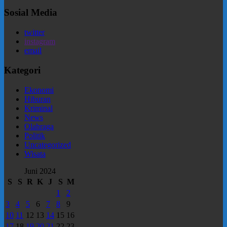
Sosial Media
twitter
instagram
email
Kategori
Ekonomi
Hiburan
Kriminal
News
Olahraga
Politik
Uncategorized
Wisata
Juni 2024
S
S
R
K
J
S
M
1
2
3
4
5
6
7
8
9
10
11
12
13
14
15
16
17
18
19
20
21
22
23