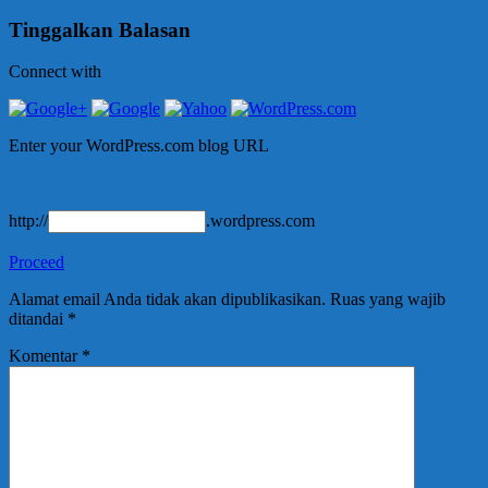
Tinggalkan Balasan
Connect with
Enter your WordPress.com blog URL
http://
.wordpress.com
Proceed
Alamat email Anda tidak akan dipublikasikan.
Ruas yang wajib
ditandai
*
Komentar
*