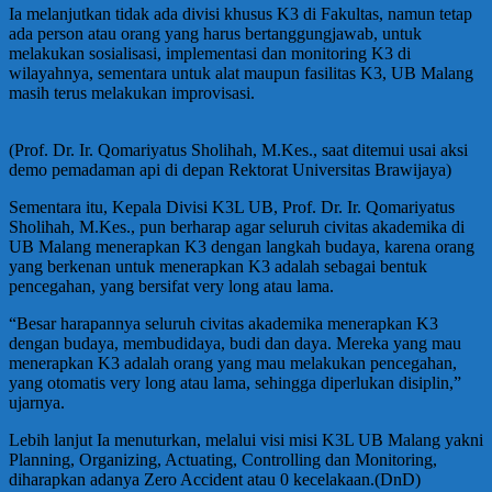
Ia melanjutkan tidak ada divisi khusus K3 di Fakultas, namun tetap
ada person atau orang yang harus bertanggungjawab, untuk
melakukan sosialisasi, implementasi dan monitoring K3 di
wilayahnya, sementara untuk alat maupun fasilitas K3, UB Malang
masih terus melakukan improvisasi.
(Prof. Dr. Ir. Qomariyatus Sholihah, M.Kes., saat ditemui usai aksi
demo pemadaman api di depan Rektorat Universitas Brawijaya)
Sementara itu, Kepala Divisi K3L UB, Prof. Dr. Ir. Qomariyatus
Sholihah, M.Kes., pun berharap agar seluruh civitas akademika di
UB Malang menerapkan K3 dengan langkah budaya, karena orang
yang berkenan untuk menerapkan K3 adalah sebagai bentuk
pencegahan, yang bersifat very long atau lama.
“Besar harapannya seluruh civitas akademika menerapkan K3
dengan budaya, membudidaya, budi dan daya. Mereka yang mau
menerapkan K3 adalah orang yang mau melakukan pencegahan,
yang otomatis very long atau lama, sehingga diperlukan disiplin,”
ujarnya.
Lebih lanjut Ia menuturkan, melalui visi misi K3L UB Malang yakni
Planning, Organizing, Actuating, Controlling dan Monitoring,
diharapkan adanya Zero Accident atau 0 kecelakaan.(DnD)