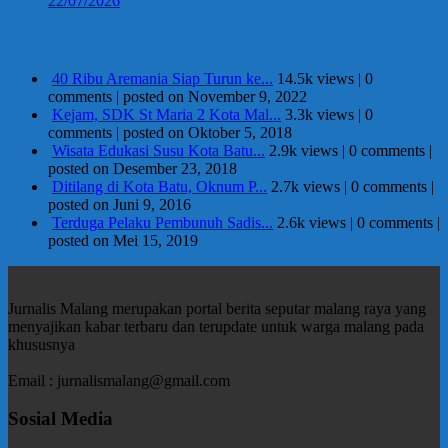
22/07/2026
Berita Terpopuler
40 Ribu Aremania Siap Turun ke...
14.5k views
|
0
comments
|
posted on November 9, 2022
Kejam, SDK St Maria 2 Kota Mal...
3.3k views
|
0
comments
|
posted on Oktober 5, 2018
Wisata Edukasi Susu Kota Batu...
2.9k views
|
0 comments
|
posted on Desember 23, 2018
Ditilang di Kota Batu, Oknum P...
2.7k views
|
0 comments
|
posted on Juni 9, 2016
Terduga Pelaku Pembunuh Sadis...
2.6k views
|
0 comments
|
posted on Mei 15, 2019
Jurnalis Malang merupakan portal berita seputar malang raya yang
menyajikan kabar terbaru dan terupdate untuk warga malang pada
khususnya
Email : jurnalismalang@gmail.com
Sosial Media