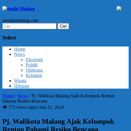
Jurnalis Malang
jurnalismalang.com
Cari
untuk:
Select
Home
News
Ekonomi
Politik
Olahraga
Kriminal
Wisata
Hiburan
Home
/
News
/
Pj. Walikota Malang Ajak Kelompok Rentan
Pahami Resiko Bencana
👁 772 views since Juni 11, 2024
Pj. Walikota Malang Ajak Kelompok
Rentan Pahami Resiko Bencana