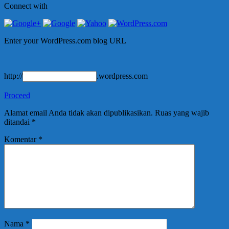
Connect with
Enter your WordPress.com blog URL
http://
.wordpress.com
Proceed
Alamat email Anda tidak akan dipublikasikan.
Ruas yang wajib
ditandai
*
Komentar
*
Nama
*