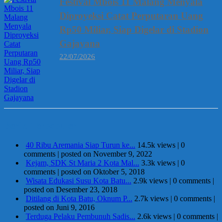
Festival Mbois 11 Malang Menyala
Diproyeksi Catat Perputaran Uang
Rp50 Miliar, Siap Digelar di Stadion
Gajayana
22/07/2026
Berita Terpopuler
40 Ribu Aremania Siap Turun ke...
14.5k views
|
0
comments
|
posted on November 9, 2022
Kejam, SDK St Maria 2 Kota Mal...
3.3k views
|
0
comments
|
posted on Oktober 5, 2018
Wisata Edukasi Susu Kota Batu...
2.9k views
|
0 comments
|
posted on Desember 23, 2018
Ditilang di Kota Batu, Oknum P...
2.7k views
|
0 comments
|
posted on Juni 9, 2016
Terduga Pelaku Pembunuh Sadis...
2.6k views
|
0 comments
|