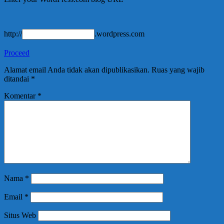
http://
.wordpress.com
Proceed
Alamat email Anda tidak akan dipublikasikan.
Ruas yang wajib
ditandai
*
Komentar
*
Nama
*
Email
*
Situs Web