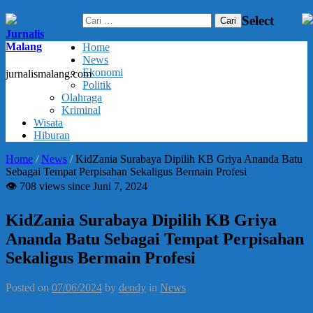
Cari
Select
untuk:
Jurnalis
Malang
Home
News
Ekonomi
jurnalismalang.com
Politik
Olahraga
Kriminal
Wisata
Hiburan
Home
/
News
/
KidZania Surabaya Dipilih KB Griya Ananda Batu
Sebagai Tempat Perpisahan Sekaligus Bermain Profesi
👁 708 views since Juni 7, 2024
KidZania Surabaya Dipilih KB Griya
Ananda Batu Sebagai Tempat Perpisahan
Sekaligus Bermain Profesi
Posted on
07/06/2024
by
dendy
in
News