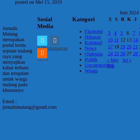
posted on Mei 15, 2019
Juni 2024
Sosial
Kategori
S
S
R
K
J
Media
Jurnalis
Ekonomi
3
4
5
6
7
Malang
Hiburan
merupakan
10
11
12
13
14
Kriminal
portal berita
17
18
19
20
21
twitter
instagram
News
seputar malang
24
25
26
27
28
Olahraga
raya yang
Politik
« Mei
Jul »
email
menyajikan
Uncategorized
Top
kabar terbaru
Wisata
dan terupdate
untuk warga
malang pada
khususnya
Email :
jurnalismalang@gmail.com