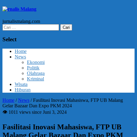
Jurnalis Malang
jurnalismalang.com
Cari
untuk:
Select
Home
News
Ekonomi
Politik
Olahraga
Kriminal
Wisata
Hiburan
Home
/
News
/
Fasilitasi Inovasi Mahasiswa, FTP UB Malang
Gelar Bazaar Dan Expo PKM 2024
👁 1011 views since Juni 3, 2024
Fasilitasi Inovasi Mahasiswa, FTP UB
Malang Gelar Bazaar Dan Expo PKM