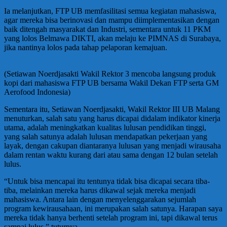
Ia melanjutkan, FTP UB memfasilitasi semua kegiatan mahasiswa,
agar mereka bisa berinovasi dan mampu diimplementasikan dengan
baik ditengah masyarakat dan Industri, sementara untuk 11 PKM
yang lolos Belmawa DIKTI, akan melaju ke PIMNAS di Surabaya,
jika nantinya lolos pada tahap pelaporan kemajuan.
(Setiawan Noerdjasakti Wakil Rektor 3 mencoba langsung produk
kopi dari mahasiswa FTP UB bersama Wakil Dekan FTP serta GM
Aerofood Indonesia)
Sementara itu, Setiawan Noerdjasakti, Wakil Rektor III UB Malang
menuturkan, salah satu yang harus dicapai didalam indikator kinerja
utama, adalah meningkatkan kualitas lulusan pendidikan tinggi,
yang salah satunya adalah lulusan mendapatkan pekerjaan yang
layak, dengan cakupan diantaranya lulusan yang menjadi wirausaha
dalam rentan waktu kurang dari atau sama dengan 12 bulan setelah
lulus.
“Untuk bisa mencapai itu tentunya tidak bisa dicapai secara tiba-
tiba, melainkan mereka harus dikawal sejak mereka menjadi
mahasiswa. Antara lain dengan menyelenggarakan sejumlah
program kewirausahaan, ini merupakan salah satunya. Harapan saya
mereka tidak hanya berhenti setelah program ini, tapi dikawal terus
sampai lulus,” tuturnya