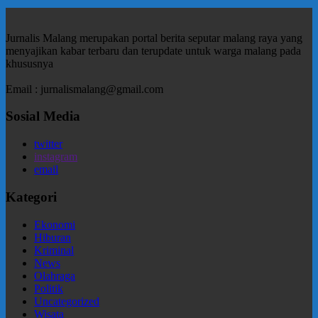
Jurnalis Malang merupakan portal berita seputar malang raya yang
menyajikan kabar terbaru dan terupdate untuk warga malang pada
khususnya
Email : jurnalismalang@gmail.com
Sosial Media
twitter
instagram
email
Kategori
Ekonomi
Hiburan
Kriminal
News
Olahraga
Politik
Uncategorized
Wisata