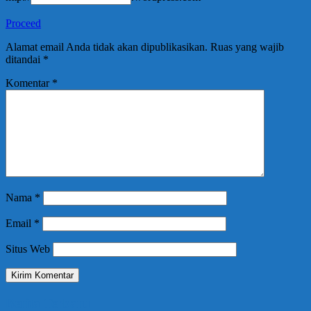
Proceed
Alamat email Anda tidak akan dipublikasikan.
Ruas yang wajib
ditandai
*
Komentar
*
Nama
*
Email
*
Situs Web
Berita Terbaru