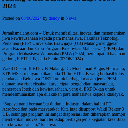
2024
Posted on
03/06/2024
by
dendy
in
News
Jurnalismalang.com – Untuk memfasilitasi inovasi dan menanamkan
jiwa kewirausahaan kepada para mahasiswa, Fakultas Teknologi
Pertanian (FTP) Universitas Brawijaya (UB) Malang menggelar
acara Bazaar dan Expo Program Kreativitas Mahasiswa (PKM) dan
Program Mahasiswa Wirausaha (PMW) 2024, bertempat di halaman
gedung F FTP UB, pada Senin (03/06/2024).
Wakil Dekan III FTP UB Malang, Dr. Mochamad Bagus Hermanto,
STP. MSc., menyampaikan, ada 11 tim FTP UB yang berhasil lolos
pendanaan Belmawa DIKTI untuk berbagai macam jenis PKM,
diantaranya riset eksakta, karya cipta, pengabdian masyarakat,
penerapan Iptek dan kewirausahaan, yang di EXPO-kan untuk
mendesiminasikan apa dilakukan para mahasiswa kepada khalayak.
“Supaya nanti bermanfaat di dunia Industri, dalam hal ini PT
Aerofood dan pada masyarakat. Kita juga disupport Wakil Rektor 3
UB, sehingga program ini sangat diapresiasi dan diharapkan mampu
memberikan inovasi baru terhadap berbagai jenis kegiatan kreatifitas
dan kewirausahaan,” katanya.