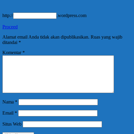
http://
.wordpress.com
Proceed
Alamat email Anda tidak akan dipublikasikan.
Ruas yang wajib
ditandai
*
Komentar
*
Nama
*
Email
*
Situs Web