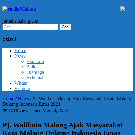
Jurnalis Malang
jurnalismalang.com
Cari
untuk:
Select
Home
News
Ekonomi
Politik
Olahraga
Kriminal
Wisata
Hiburan
Home
/
News
/
Pj. Walikota Malang Ajak Masyarakat Kota Malang
Dukung Indonesia Emas 2024
👁 1018 views since Mei 20, 2024
Pj. Walikota Malang Ajak Masyarakat
Kota Malang Dukung Indonesia Emas