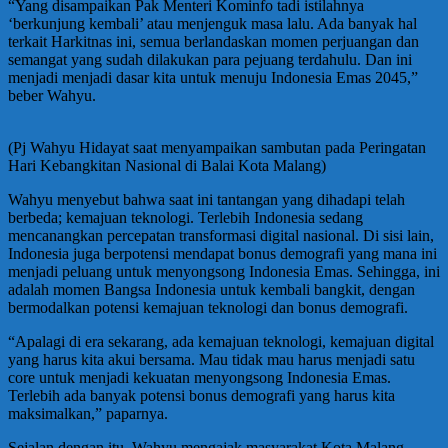
“Yang disampaikan Pak Menteri Kominfo tadi istilahnya
‘berkunjung kembali’ atau menjenguk masa lalu. Ada banyak hal
terkait Harkitnas ini, semua berlandaskan momen perjuangan dan
semangat yang sudah dilakukan para pejuang terdahulu. Dan ini
menjadi menjadi dasar kita untuk menuju Indonesia Emas 2045,”
beber Wahyu.
(Pj Wahyu Hidayat saat menyampaikan sambutan pada Peringatan
Hari Kebangkitan Nasional di Balai Kota Malang)
Wahyu menyebut bahwa saat ini tantangan yang dihadapi telah
berbeda; kemajuan teknologi. Terlebih Indonesia sedang
mencanangkan percepatan transformasi digital nasional. Di sisi lain,
Indonesia juga berpotensi mendapat bonus demografi yang mana ini
menjadi peluang untuk menyongsong Indonesia Emas. Sehingga, ini
adalah momen Bangsa Indonesia untuk kembali bangkit, dengan
bermodalkan potensi kemajuan teknologi dan bonus demografi.
“Apalagi di era sekarang, ada kemajuan teknologi, kemajuan digital
yang harus kita akui bersama. Mau tidak mau harus menjadi satu
core untuk menjadi kekuatan menyongsong Indonesia Emas.
Terlebih ada banyak potensi bonus demografi yang harus kita
maksimalkan,” paparnya.
Sejalan dengan itu, Wahyu mengajak masyarakat Kota Malang