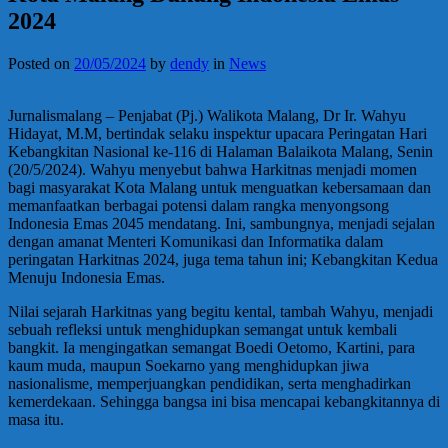
2024
Posted on
20/05/2024
by
dendy
in
News
Jurnalismalang – Penjabat (Pj.) Walikota Malang, Dr Ir. Wahyu
Hidayat, M.M, bertindak selaku inspektur upacara Peringatan Hari
Kebangkitan Nasional ke-116 di Halaman Balaikota Malang, Senin
(20/5/2024). Wahyu menyebut bahwa Harkitnas menjadi momen
bagi masyarakat Kota Malang untuk menguatkan kebersamaan dan
memanfaatkan berbagai potensi dalam rangka menyongsong
Indonesia Emas 2045 mendatang. Ini, sambungnya, menjadi sejalan
dengan amanat Menteri Komunikasi dan Informatika dalam
peringatan Harkitnas 2024, juga tema tahun ini; Kebangkitan Kedua
Menuju Indonesia Emas.
Nilai sejarah Harkitnas yang begitu kental, tambah Wahyu, menjadi
sebuah refleksi untuk menghidupkan semangat untuk kembali
bangkit. Ia mengingatkan semangat Boedi Oetomo, Kartini, para
kaum muda, maupun Soekarno yang menghidupkan jiwa
nasionalisme, memperjuangkan pendidikan, serta menghadirkan
kemerdekaan. Sehingga bangsa ini bisa mencapai kebangkitannya di
masa itu.