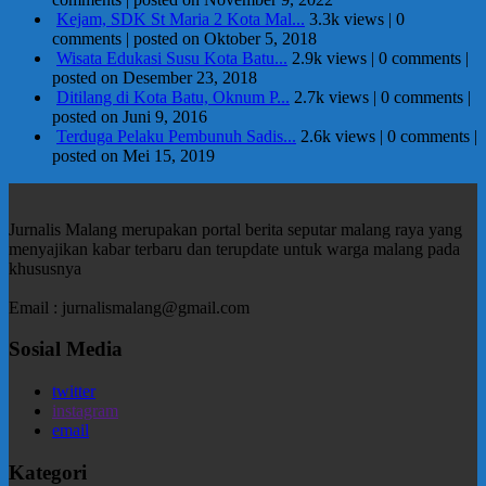
Kejam, SDK St Maria 2 Kota Mal...
3.3k views
|
0
comments
|
posted on Oktober 5, 2018
Wisata Edukasi Susu Kota Batu...
2.9k views
|
0 comments
|
posted on Desember 23, 2018
Ditilang di Kota Batu, Oknum P...
2.7k views
|
0 comments
|
posted on Juni 9, 2016
Terduga Pelaku Pembunuh Sadis...
2.6k views
|
0 comments
|
posted on Mei 15, 2019
Jurnalis Malang merupakan portal berita seputar malang raya yang
menyajikan kabar terbaru dan terupdate untuk warga malang pada
khususnya
Email : jurnalismalang@gmail.com
Sosial Media
twitter
instagram
email
Kategori