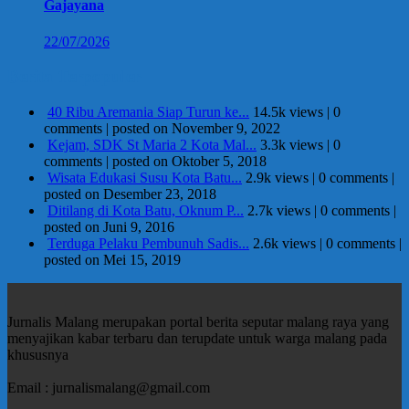
Gajayana
22/07/2026
Berita Terpopuler
40 Ribu Aremania Siap Turun ke...
14.5k views
|
0
comments
|
posted on November 9, 2022
Kejam, SDK St Maria 2 Kota Mal...
3.3k views
|
0
comments
|
posted on Oktober 5, 2018
Wisata Edukasi Susu Kota Batu...
2.9k views
|
0 comments
|
posted on Desember 23, 2018
Ditilang di Kota Batu, Oknum P...
2.7k views
|
0 comments
|
posted on Juni 9, 2016
Terduga Pelaku Pembunuh Sadis...
2.6k views
|
0 comments
|
posted on Mei 15, 2019
Jurnalis Malang merupakan portal berita seputar malang raya yang
menyajikan kabar terbaru dan terupdate untuk warga malang pada
khususnya
Email : jurnalismalang@gmail.com