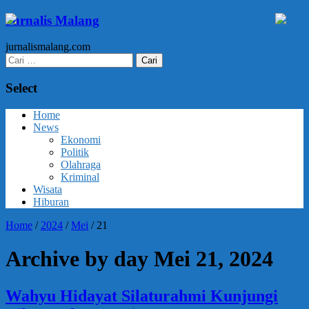
Jurnalis Malang
jurnalismalang.com
Cari
untuk:
Select
Home
News
Ekonomi
Politik
Olahraga
Kriminal
Wisata
Hiburan
Home
/
2024
/
Mei
/
21
Archive by day Mei 21, 2024
Wahyu Hidayat Silaturahmi Kunjungi