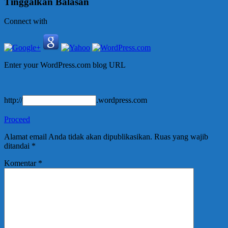
Tinggalkan Balasan
Connect with
Enter your WordPress.com blog URL
http://
.wordpress.com
Proceed
Alamat email Anda tidak akan dipublikasikan.
Ruas yang wajib
ditandai
*
Komentar
*