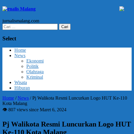
Jurnalis Malang
jurnalismalang.com
Cari
untuk:
Select
Home
News
Ekonomi
Politik
Olahraga
Kriminal
Wisata
Hiburan
Home
/
News
/
Pj Walikota Resmi Luncurkan Logo HUT Ke-110
Kota Malang
👁 807 views since Maret 6, 2024
Pj Walikota Resmi Luncurkan Logo HUT
Ke-110 Kota Malang