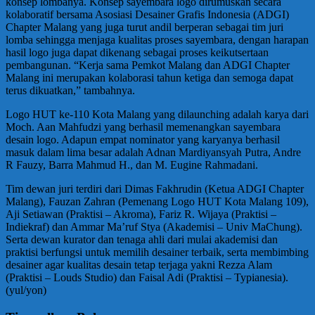
konsep lombanya. Konsep sayembara logo dirumuskan secara
kolaboratif bersama Asosiasi Desainer Grafis Indonesia (ADGI)
Chapter Malang yang juga turut andil berperan sebagai tim juri
lomba sehingga menjaga kualitas proses sayembara, dengan harapan
hasil logo juga dapat dikenang sebagai proses keikutsertaan
pembangunan. “Kerja sama Pemkot Malang dan ADGI Chapter
Malang ini merupakan kolaborasi tahun ketiga dan semoga dapat
terus dikuatkan,” tambahnya.
Logo HUT ke-110 Kota Malang yang dilaunching adalah karya dari
Moch. Aan Mahfudzi yang berhasil memenangkan sayembara
desain logo. Adapun empat nominator yang karyanya berhasil
masuk dalam lima besar adalah Adnan Mardiyansyah Putra, Andre
R Fauzy, Barra Mahmud H., dan M. Eugine Rahmadani.
Tim dewan juri terdiri dari Dimas Fakhrudin (Ketua ADGI Chapter
Malang), Fauzan Zahran (Pemenang Logo HUT Kota Malang 109),
Aji Setiawan (Praktisi – Akroma), Fariz R. Wijaya (Praktisi –
Indiekraf) dan Ammar Ma’ruf Stya (Akademisi – Univ MaChung).
Serta dewan kurator dan tenaga ahli dari mulai akademisi dan
praktisi berfungsi untuk memilih desainer terbaik, serta membimbing
desainer agar kualitas desain tetap terjaga yakni Rezza Alam
(Praktisi – Louds Studio) dan Faisal Adi (Praktisi – Typianesia).
(yul/yon)