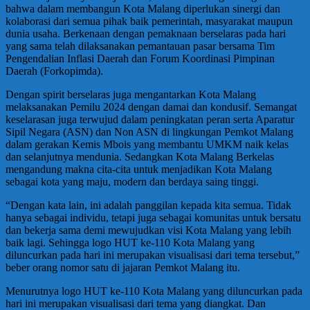
bahwa dalam membangun Kota Malang diperlukan sinergi dan
kolaborasi dari semua pihak baik pemerintah, masyarakat maupun
dunia usaha. Berkenaan dengan pemaknaan berselaras pada hari
yang sama telah dilaksanakan pemantauan pasar bersama Tim
Pengendalian Inflasi Daerah dan Forum Koordinasi Pimpinan
Daerah (Forkopimda).
Dengan spirit berselaras juga mengantarkan Kota Malang
melaksanakan Pemilu 2024 dengan damai dan kondusif. Semangat
keselarasan juga terwujud dalam peningkatan peran serta Aparatur
Sipil Negara (ASN) dan Non ASN di lingkungan Pemkot Malang
dalam gerakan Kemis Mbois yang membantu UMKM naik kelas
dan selanjutnya mendunia. Sedangkan Kota Malang Berkelas
mengandung makna cita-cita untuk menjadikan Kota Malang
sebagai kota yang maju, modern dan berdaya saing tinggi.
“Dengan kata lain, ini adalah panggilan kepada kita semua. Tidak
hanya sebagai individu, tetapi juga sebagai komunitas untuk bersatu
dan bekerja sama demi mewujudkan visi Kota Malang yang lebih
baik lagi. Sehingga logo HUT ke-110 Kota Malang yang
diluncurkan pada hari ini merupakan visualisasi dari tema tersebut,”
beber orang nomor satu di jajaran Pemkot Malang itu.
Menurutnya logo HUT ke-110 Kota Malang yang diluncurkan pada
hari ini merupakan visualisasi dari tema yang diangkat. Dan