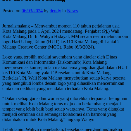
Posted on
06/03/2024
by
dendy
in
News
Jurnalismalang – Menyambut momen 110 tahun perjalanan usia
Kota Malang pada 1 April 2024 mendatang, Penjabat (Pj.) Wali
Kota Malang Dr. Ir. Wahyu Hidayat, MM secara resmi meluncurkan
logo Hari Ulang Tahun (HUT) ke-110 Kota Malang di Lantai 2
Malang Creative Center (MCC), Rabu (6/3/2024).
Logo yang terpilih melalui sayembara yang digelar oleh Dinas
Komunikasi dan Informatika (Diskominfo) Kota Malang
merepresentasikan sejumlah makna tema yang diangkat dalam HUT
ke-110 Kota Malang yakni ‘Berselaras untuk Kota Malang
Berkelas’. Pj. Wali Kota Malang menyebutkan setiap karya peserta
yang mengikuti lomba desain logo yang dihasilkan mencerminkan
cinta dan dedikasi yang mendalam terhadap Kota Malang.
“Dalam setiap garis dan warna yang ditorehkan terpancar keinginan
untuk melihat Kota Malang terus maju dan berkembang menjadi
tempat yang lebih baik bagi setiap warganya. Tema yang diangkat
menjadi cerminan dari semangat kolaborasi dan harmoni yang
didambakan untuk Kota Malang,” ungkap Wahyu.
Lebih lanjut Wahyu menjelaskan, berselaras mengandung makna