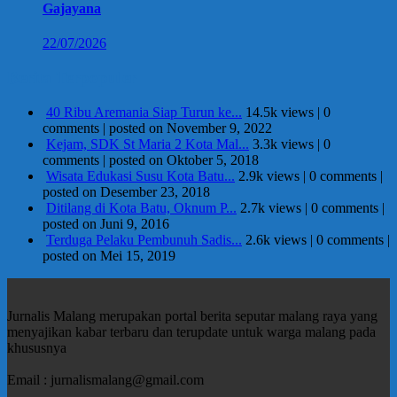
Gajayana
22/07/2026
Berita Terpopuler
40 Ribu Aremania Siap Turun ke...
14.5k views
|
0
comments
|
posted on November 9, 2022
Kejam, SDK St Maria 2 Kota Mal...
3.3k views
|
0
comments
|
posted on Oktober 5, 2018
Wisata Edukasi Susu Kota Batu...
2.9k views
|
0 comments
|
posted on Desember 23, 2018
Ditilang di Kota Batu, Oknum P...
2.7k views
|
0 comments
|
posted on Juni 9, 2016
Terduga Pelaku Pembunuh Sadis...
2.6k views
|
0 comments
|
posted on Mei 15, 2019
Jurnalis Malang merupakan portal berita seputar malang raya yang
menyajikan kabar terbaru dan terupdate untuk warga malang pada
khususnya
Email : jurnalismalang@gmail.com