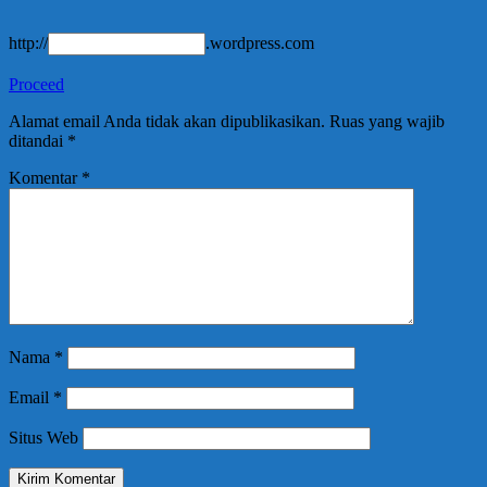
http://
.wordpress.com
Proceed
Alamat email Anda tidak akan dipublikasikan.
Ruas yang wajib
ditandai
*
Komentar
*
Nama
*
Email
*
Situs Web