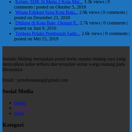
Kejam, SDK St Maria 2 Kota Mal...
3.3k views
|
0
comments
|
posted on Oktober 5, 2018
Wisata Edukasi Susu Kota Batu...
2.9k views
|
0 comments
|
posted on Desember 23, 2018
Ditilang di Kota Batu, Oknum P...
2.7k views
|
0 comments
|
posted on Juni 9, 2016
Terduga Pelaku Pembunuh Sadis...
2.6k views
|
0 comments
|
posted on Mei 15, 2019
Jurnalis Malang merupakan portal berita seputar malang raya yang
menyajikan kabar terbaru dan terupdate untuk warga malang pada
khususnya
Email : jurnalismalang@gmail.com
Sosial Media
twitter
instagram
email
Kategori