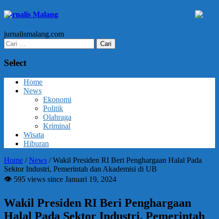
Jurnalis Malang
jurnalismalang.com
Cari
untuk:
Select
Home
News
Ekonomi
Politik
Olahraga
Kriminal
Wisata
Hiburan
Home
/
News
/
Wakil Presiden RI Beri Penghargaan Halal Pada
Sektor Industri, Pemerintah dan Akademisi di UB
👁 595 views since Januari 19, 2024
Wakil Presiden RI Beri Penghargaan
Halal Pada Sektor Industri, Pemerintah