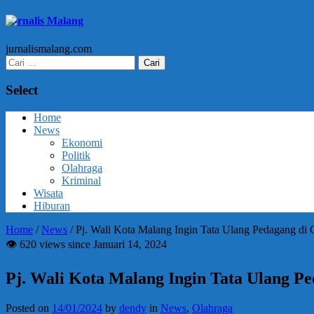
Jurnalis Malang
jurnalismalang.com
Cari
untuk:
Select
Home
News
Ekonomi
Politik
Olahraga
Kriminal
Wisata
Hiburan
Home
/
News
/
Pj. Wali Kota Malang Ingin Tata Ulang Pedagang d
👁 620 views since Januari 14, 2024
Pj. Wali Kota Malang Ingin Tata Ulang 
Posted on
14/01/2024
by
dendy
in
News
,
Olahraga