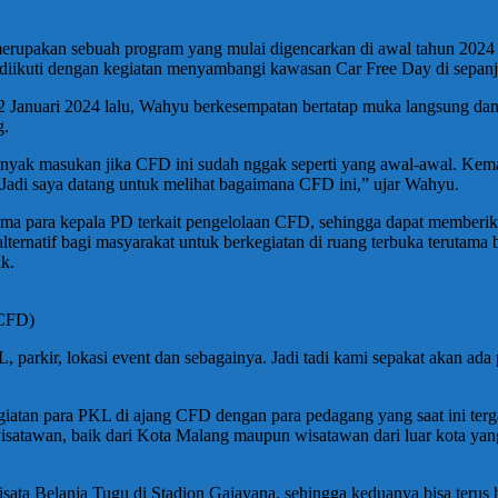
pakan sebuah program yang mulai digencarkan di awal tahun 2024 ke
a diikuti dengan kegiatan menyambangi kawasan Car Free Day di sepan
 Januari 2024 lalu, Wahyu berkesempatan bertatap muka langsung dan
g.
 banyak masukan jika CFD ini sudah nggak seperti yang awal-awal. 
Jadi saya datang untuk melihat bagaimana CFD ini,” ujar Wahyu.
sama para kepala PD terkait pengelolaan CFD, sehingga dapat member
ernatif bagi masyarakat untuk berkegiatan di ruang terbuka terutama 
ik.
 CFD)
L, parkir, lokasi event dan sebagainya. Jadi tadi kami sepakat akan ad
iatan para PKL di ajang CFD dengan para pedagang yang saat ini te
wisatawan, baik dari Kota Malang maupun wisatawan dari luar kota yan
 Belanja Tugu di Stadion Gajayana, sehingga keduanya bisa terus hidu