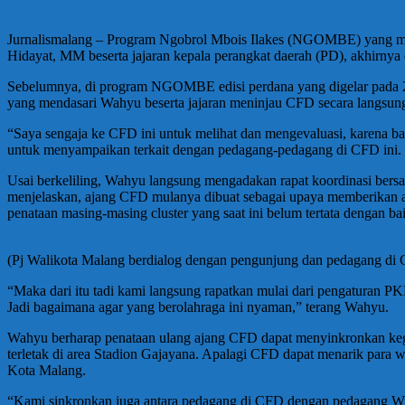
Jurnalismalang – Program Ngobrol Mbois Ilakes (NGOMBE) yang meru
Hidayat, MM beserta jajaran kepala perangkat daerah (PD), akhirny
Sebelumnya, di program NGOMBE edisi perdana yang digelar pada 2
yang mendasari Wahyu beserta jajaran meninjau CFD secara langsun
“Saya sengaja ke CFD ini untuk melihat dan mengevaluasi, karena
untuk menyampaikan terkait dengan pedagang-pedagang di CFD ini. 
Usai berkeliling, Wahyu langsung mengadakan rapat koordinasi ber
menjelaskan, ajang CFD mulanya dibuat sebagai upaya memberikan alt
penataan masing-masing cluster yang saat ini belum tertata dengan ba
(Pj Walikota Malang berdialog dengan pengunjung dan pedagang di
“Maka dari itu tadi kami langsung rapatkan mulai dari pengaturan PK
Jadi bagaimana agar yang berolahraga ini nyaman,” terang Wahyu.
Wahyu berharap penataan ulang ajang CFD dapat menyinkronkan keg
terletak di area Stadion Gajayana. Apalagi CFD dapat menarik para 
Kota Malang.
“Kami sinkronkan juga antara pedagang di CFD dengan pedagang Wisata