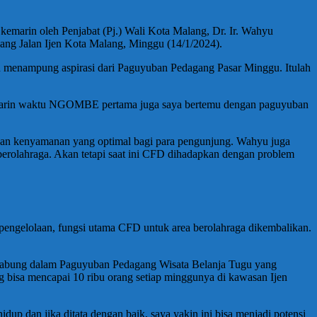
marin oleh Penjabat (Pj.) Wali Kota Malang, Dr. Ir. Wahyu
jang Jalan Ijen Kota Malang, Minggu (14/1/2024).
 menampung aspirasi dari Paguyuban Pedagang Pasar Minggu. Itulah
Kemarin waktu NGOMBE pertama juga saya bertemu dengan paguyuban
ikan kenyamanan yang optimal bagi para pengunjung. Wahyu juga
berolahraga. Akan tetapi saat ini CFD dihadapkan dengan problem
a pengelolaan, fungsi utama CFD untuk area berolahraga dikembalikan.
rgabung dalam Paguyuban Pedagang Wisata Belanja Tugu yang
g bisa mencapai 10 ribu orang setiap minggunya di kawasan Ijen
p dan jika ditata dengan baik, saya yakin ini bisa menjadi potensi