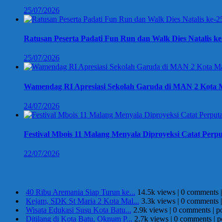
25/07/2026
Ratusan Peserta Padati Fun Run dan Walk Dies Natalis k
25/07/2026
Wamendag RI Apresiasi Sekolah Garuda di MAN 2 Kota M
24/07/2026
Festival Mbois 11 Malang Menyala Diproyeksi Catat Perpu
22/07/2026
Berita Terpopuler
40 Ribu Aremania Siap Turun ke...
14.5k views
|
0 comments
Kejam, SDK St Maria 2 Kota Mal...
3.3k views
|
0 comments
Wisata Edukasi Susu Kota Batu...
2.9k views
|
0 comments
|
p
Ditilang di Kota Batu, Oknum P...
2.7k views
|
0 comments
|
p