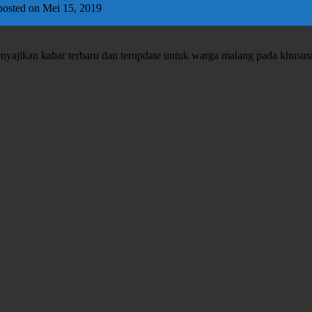
posted on Mei 15, 2019
enyajikan kabar terbaru dan terupdate untuk warga malang pada khusu