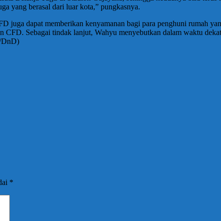
ga yang berasal dari luar kota,” pungkasnya.
FD juga dapat memberikan kenyamanan bagi para penghuni rumah yang t
tan CFD. Sebagai tindak lanjut, Wahyu menyebutkan dalam waktu deka
u/DnD)
dai
*