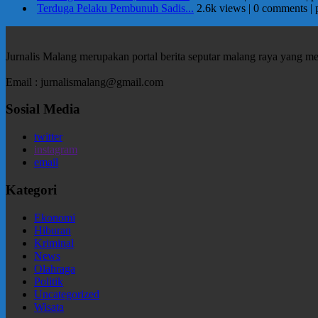
Terduga Pelaku Pembunuh Sadis...
2.6k views
|
0 comments
|
Jurnalis Malang merupakan portal berita seputar malang raya yang m
Email : jurnalismalang@gmail.com
Sosial Media
twitter
instagram
email
Kategori
Ekonomi
Hiburan
Kriminal
News
Olahraga
Politik
Uncategorized
Wisata