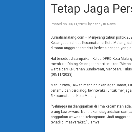
Tetap Jaga Per
Posted on
08/11/2023
by
dendy
in
News
Jurnalismalang.com – Menjelang tahun politik 2
Kebangsaan di tiap Kecamatan di Kota Malang, d
dimana anggaran tersebut berbeda dengan yang a
Hal tersebut disampaikan Ketua DPRD Kota Malang
membuka Dialog Kebangsaan bertemakan “Membang
warga dari Kelurahan Sumbersari, Merjosari, Tul
(08/11/2023).
Menurutnya, Dewan menginginkan agar Camat, Lur
bertemu dan berdialog, berinteraksi untuk menjag
5 kecamatan di Kota Malang.
“Sehingga ini dianggarkan di lima kecamatan ada
orang Lowokwaru. Nanti akan diagendakan sampai 
anggarkan wawasan kebangsaan. Jadi anggaran-an
terjadi di masyarakat,” ujarnya.