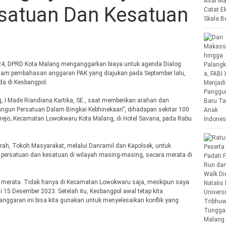
satuan Dan Kesatuan
024, DPRD Kota Malang menganggarkan biaya untuk agenda Dialog
alam pembahasan anggaran PAK yang diajukan pada September lalu,
da di Kesbangpol.
, I Made Riandiana Kartika, SE., saat memberikan arahan dan
un Persatuan Dalam Bingkai Kebhinekaan”, dihadapan sekitar 100
usrejo, Kecamatan Lowokwaru Kota Malang, di Hotel Savana, pada Rabu
ah, Tokoh Masyarakat, melalui Danramil dan Kapolsek, untuk
a persatuan dan kesatuan di wilayah masing-masing, secara merata di
, merata. Tidak hanya di Kecamatan Lowokwaru saja, meskipun saya
15 Desember 2023. Setelah itu, Kesbangpol awal tetap kita
ggaran ini bisa kita gunakan untuk menyelesaikan konflik yang