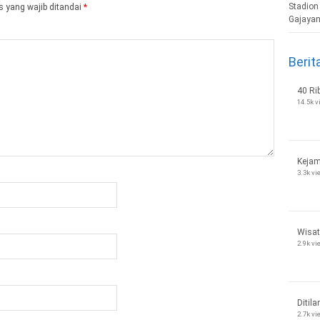
 yang wajib ditandai
*
Berit
40 Ri
14.5k 
Kejam
3.3k v
Wisat
2.9k v
Ditila
2.7k v