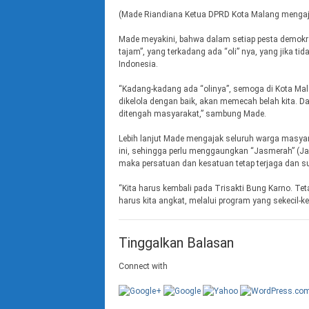
(Made Riandiana Ketua DPRD Kota Malang mengaj
Made meyakini, bahwa dalam setiap pesta demokrasi 
tajam”, yang terkadang ada “oli” nya, yang jika t
Indonesia.
“Kadang-kadang ada “olinya”, semoga di Kota Malan
dikelola dengan baik, akan memecah belah kita. 
ditengah masyarakat,” sambung Made.
Lebih lanjut Made mengajak seluruh warga masyar
ini, sehingga perlu menggaungkan “Jasmerah” (Ja
maka persatuan dan kesatuan tetap terjaga dan su
“Kita harus kembali pada Trisakti Bung Karno. Te
harus kita angkat, melalui program yang sekecil-k
Tinggalkan Balasan
Connect with