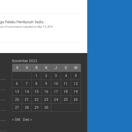
ga Pelaku Pembunuh Sadis...
iews
|
0 comments
|
posted on Mei 15, 2019
November 2023
S
S
R
K
J
S
M
1
2
3
4
5
6
7
8
9
10
11
12
13
14
15
16
17
18
19
20
21
22
23
24
25
26
27
28
29
30
« Okt
Des »