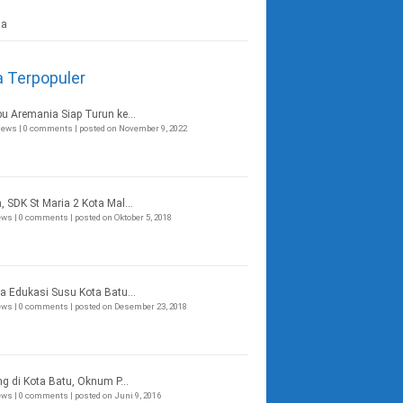
a Terpopuler
bu Aremania Siap Turun ke...
views
|
0 comments
|
posted on November 9, 2022
, SDK St Maria 2 Kota Mal...
iews
|
0 comments
|
posted on Oktober 5, 2018
a Edukasi Susu Kota Batu...
iews
|
0 comments
|
posted on Desember 23, 2018
ng di Kota Batu, Oknum P...
iews
|
0 comments
|
posted on Juni 9, 2016