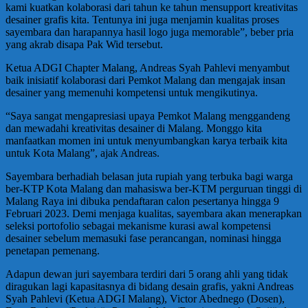
kami kuatkan kolaborasi dari tahun ke tahun mensupport kreativitas
desainer grafis kita. Tentunya ini juga menjamin kualitas proses
sayembara dan harapannya hasil logo juga memorable”, beber pria
yang akrab disapa Pak Wid tersebut.
Ketua ADGI Chapter Malang, Andreas Syah Pahlevi menyambut
baik inisiatif kolaborasi dari Pemkot Malang dan mengajak insan
desainer yang memenuhi kompetensi untuk mengikutinya.
“Saya sangat mengapresiasi upaya Pemkot Malang menggandeng
dan mewadahi kreativitas desainer di Malang. Monggo kita
manfaatkan momen ini untuk menyumbangkan karya terbaik kita
untuk Kota Malang”, ajak Andreas.
Sayembara berhadiah belasan juta rupiah yang terbuka bagi warga
ber-KTP Kota Malang dan mahasiswa ber-KTM perguruan tinggi di
Malang Raya ini dibuka pendaftaran calon pesertanya hingga 9
Februari 2023. Demi menjaga kualitas, sayembara akan menerapkan
seleksi portofolio sebagai mekanisme kurasi awal kompetensi
desainer sebelum memasuki fase perancangan, nominasi hingga
penetapan pemenang.
Adapun dewan juri sayembara terdiri dari 5 orang ahli yang tidak
diragukan lagi kapasitasnya di bidang desain grafis, yakni Andreas
Syah Pahlevi (Ketua ADGI Malang), Victor Abednego (Dosen),