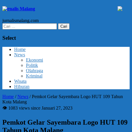
Jurnalis Malang
jurnalismalang.com
Cari
untuk:
Select
Home
News
Ekonomi
Politik
Olahraga
Kriminal
Wisata
Hiburan
Home
/
News
/
Pemkot Gelar Sayembara Logo HUT 109 Tahun
Kota Malang
👁 1083 views since Januari 27, 2023
Pemkot Gelar Sayembara Logo HUT 109
Tahun Kota Malang