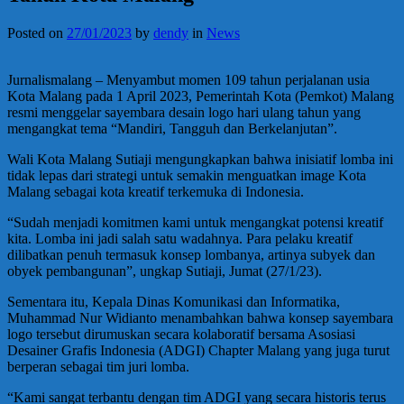
Posted on
27/01/2023
by
dendy
in
News
Jurnalismalang – Menyambut momen 109 tahun perjalanan usia
Kota Malang pada 1 April 2023, Pemerintah Kota (Pemkot) Malang
resmi menggelar sayembara desain logo hari ulang tahun yang
mengangkat tema “Mandiri, Tangguh dan Berkelanjutan”.
Wali Kota Malang Sutiaji mengungkapkan bahwa inisiatif lomba ini
tidak lepas dari strategi untuk semakin menguatkan image Kota
Malang sebagai kota kreatif terkemuka di Indonesia.
“Sudah menjadi komitmen kami untuk mengangkat potensi kreatif
kita. Lomba ini jadi salah satu wadahnya. Para pelaku kreatif
dilibatkan penuh termasuk konsep lombanya, artinya subyek dan
obyek pembangunan”, ungkap Sutiaji, Jumat (27/1/23).
Sementara itu, Kepala Dinas Komunikasi dan Informatika,
Muhammad Nur Widianto menambahkan bahwa konsep sayembara
logo tersebut dirumuskan secara kolaboratif bersama Asosiasi
Desainer Grafis Indonesia (ADGI) Chapter Malang yang juga turut
berperan sebagai tim juri lomba.
“Kami sangat terbantu dengan tim ADGI yang secara historis terus