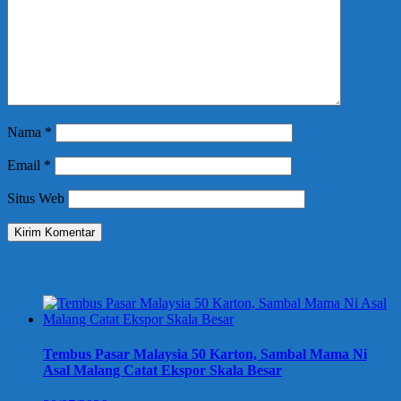
Nama
*
Email
*
Situs Web
Berita Terbaru
Tembus Pasar Malaysia 50 Karton, Sambal Mama Ni
Asal Malang Catat Ekspor Skala Besar