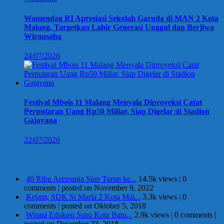
Wamendag RI Apresiasi Sekolah Garuda di MAN 2 Kota
Malang, Targetkan Lahir Generasi Unggul dan Berjiwa
Wirausaha
24/07/2026
Festival Mbois 11 Malang Menyala Diproyeksi Catat
Perputaran Uang Rp50 Miliar, Siap Digelar di Stadion
Gajayana
22/07/2026
Berita Terpopuler
40 Ribu Aremania Siap Turun ke...
14.5k views
|
0
comments
|
posted on November 9, 2022
Kejam, SDK St Maria 2 Kota Mal...
3.3k views
|
0
comments
|
posted on Oktober 5, 2018
Wisata Edukasi Susu Kota Batu...
2.9k views
|
0 comments
|
posted on Desember 23, 2018