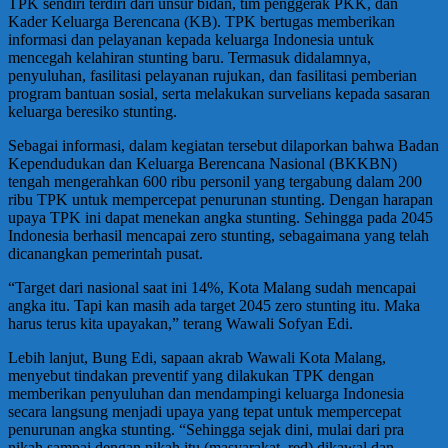
TPK sendiri terdiri dari unsur bidan, tim penggerak PKK, dan
Kader Keluarga Berencana (KB). TPK bertugas memberikan
informasi dan pelayanan kepada keluarga Indonesia untuk
mencegah kelahiran stunting baru. Termasuk didalamnya,
penyuluhan, fasilitasi pelayanan rujukan, dan fasilitasi pemberian
program bantuan sosial, serta melakukan survelians kepada sasaran
keluarga beresiko stunting.
Sebagai informasi, dalam kegiatan tersebut dilaporkan bahwa Badan
Kependudukan dan Keluarga Berencana Nasional (BKKBN)
tengah mengerahkan 600 ribu personil yang tergabung dalam 200
ribu TPK untuk mempercepat penurunan stunting. Dengan harapan
upaya TPK ini dapat menekan angka stunting. Sehingga pada 2045
Indonesia berhasil mencapai zero stunting, sebagaimana yang telah
dicanangkan pemerintah pusat.
“Target dari nasional saat ini 14%, Kota Malang sudah mencapai
angka itu. Tapi kan masih ada target 2045 zero stunting itu. Maka
harus terus kita upayakan,” terang Wawali Sofyan Edi.
Lebih lanjut, Bung Edi, sapaan akrab Wawali Kota Malang,
menyebut tindakan preventif yang dilakukan TPK dengan
memberikan penyuluhan dan mendampingi keluarga Indonesia
secara langsung menjadi upaya yang tepat untuk mempercepat
penurunan angka stunting. “Sehingga sejak dini, mulai dari pra
nikah sampai dengan nikah itu (masyarakat, red) dikawal dan