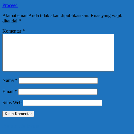
Proceed
Alamat email Anda tidak akan dipublikasikan.
Ruas yang wajib
ditandai
*
Komentar
*
Nama
*
Email
*
Situs Web
Berita Terbaru