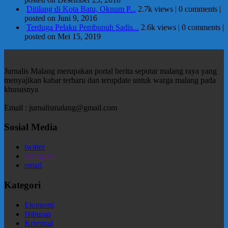
Ditilang di Kota Batu, Oknum P...
2.7k views
|
0 comments
|
posted on Juni 9, 2016
Terduga Pelaku Pembunuh Sadis...
2.6k views
|
0 comments
|
posted on Mei 15, 2019
Jurnalis Malang merupakan portal berita seputar malang raya yang
menyajikan kabar terbaru dan terupdate untuk warga malang pada
khususnya
Email : jurnalismalang@gmail.com
Sosial Media
twitter
instagram
email
Kategori
Ekonomi
Hiburan
Kriminal