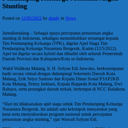
Stunting
Posted on
12/05/2022
by
dendy
in
News
Jurnalismalang – Sebagai upaya percepatan penurunan angka
stunting di Indonesia, sekaligus menumbuhkan semangat kepada
Tim Pendamping Keluarga (TPK), digelar Apel Siaga Tim
Pendamping Keluarga Nusantara Bergerak, Kamis (12/5/2022).
Apel ini digelar secara hybrid dan dihadiri oleh seluruh Pemerintah
Daerah Provinsi dan Kabupaten/Kota se-Indonesia.
Wakil Walikota Malang, Ir. H. Sofyan Edi Jarwoko, berkesempatan
hadir secara virtual dengan didampingi Sekretaris Daerah Kota
Malang, Erik Setyo Santoso dan Kepala Dinas Sosial P3AP2KB
Kota Malang, Penny Indriani, Kepala Bappeda Kota Malang, Dwi
Rahayu, serta perangkat daerah terkait, bertempat di NCC Balaikota
Malang.
“Hari ini dilaksanakan apel siaga untuk Tim Pendamping Keluarga
Nusantara Bergerak. Ini adalah satu kelompok masyarakat yang
turut serta menyukseskan program nasional untuk percepatan
penurunan angka stunting,” ujar Wawali Sofyan Edi.