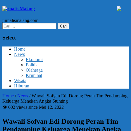
Jurnalis Malang
jurnalismalang.com
Cari
untuk:
Select
Home
News
Ekonomi
Politik
Olahraga
Kriminal
Wisata
Hiburan
Home
/
News
/
Wawali Sofyan Edi Dorong Peran Tim Pendamping
Keluarga Menekan Angka Stunting
👁 602 views since Mei 12, 2022
Wawali Sofyan Edi Dorong Peran Tim
Pendamping Keluarga Menekan Angka