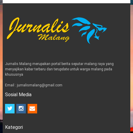
Jurnalis Malang merupakan portal berita seputar malang raya yang
menyajikan kabar terbaru dan terupdate untuk warga malang pada
khususnya
Email : jurnalismalang@gmail.com
Sosial Media
t
i
e
w
n
m
i
s
a
t
t
i
Kategori
t
a
l