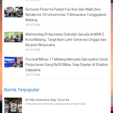
Ratusan Peserta Padati Fun Run dan Walk Dies
Natalis ke-25 Universitas Tribhuwana Tunggadewi
Malang
25/07/2026
Wamendag RI Apresiasi Sekolah Garuda di MAN 2
Kota Malang, Targetkan Lahir Generasi Unggul dan
Berjiwa Wirausaha
24/07/2026
Festival Mbois 11 Malang Menyala Diproyeksi Catat
Perputaran Uang Rp50 Miliar, Siap Digelar di Stadion
Gajayana
22/07/2026
Berita Terpopuler
40 Ribu Aremania Siap Turun ke...
14.5k views
|
0 comments
|
posted on November 9, 2022