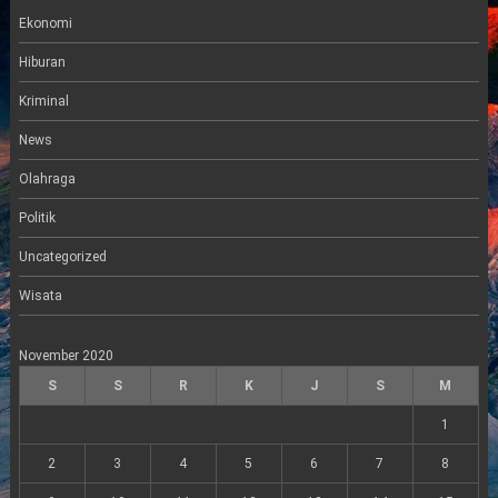
e
g
r
r
Ekonomi
a
m
Hiburan
Kriminal
News
Olahraga
Politik
Uncategorized
Wisata
November 2020
S
S
R
K
J
S
M
1
2
3
4
5
6
7
8