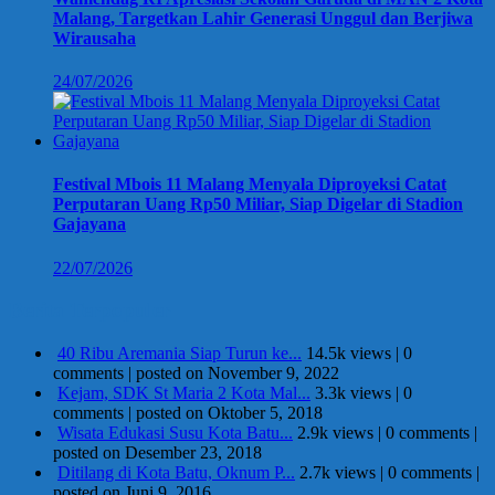
Malang, Targetkan Lahir Generasi Unggul dan Berjiwa
Wirausaha
24/07/2026
Festival Mbois 11 Malang Menyala Diproyeksi Catat
Perputaran Uang Rp50 Miliar, Siap Digelar di Stadion
Gajayana
22/07/2026
Berita Terpopuler
40 Ribu Aremania Siap Turun ke...
14.5k views
|
0
comments
|
posted on November 9, 2022
Kejam, SDK St Maria 2 Kota Mal...
3.3k views
|
0
comments
|
posted on Oktober 5, 2018
Wisata Edukasi Susu Kota Batu...
2.9k views
|
0 comments
|
posted on Desember 23, 2018
Ditilang di Kota Batu, Oknum P...
2.7k views
|
0 comments
|
posted on Juni 9, 2016