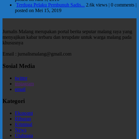
Terduga Pelaku Pembunuh Sadis...
2.6k views
|
0 comments
|
posted on Mei 15, 2019
Jurnalis Malang merupakan portal berita seputar malang raya yang
menyajikan kabar terbaru dan terupdate untuk warga malang pada
khususnya
Email : jurnalismalang@gmail.com
Sosial Media
twitter
instagram
email
Kategori
Ekonomi
Hiburan
Kriminal
News
Olahraga