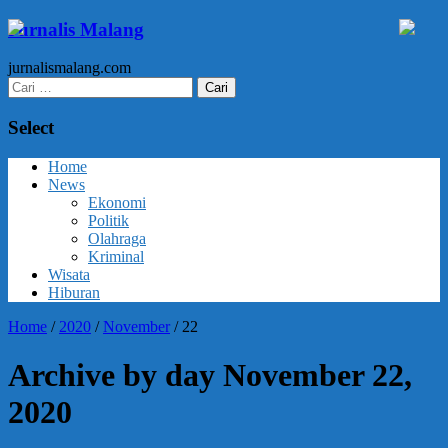
Jurnalis Malang
jurnalismalang.com
Cari
untuk:
Select
Home
News
Ekonomi
Politik
Olahraga
Kriminal
Wisata
Hiburan
Home
/
2020
/
November
/
22
Archive by day November 22,
2020