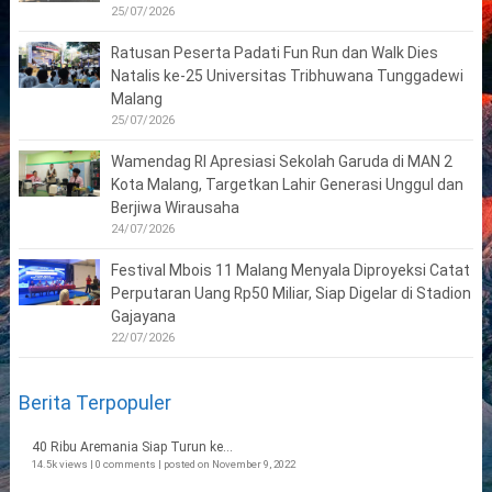
25/07/2026
Ratusan Peserta Padati Fun Run dan Walk Dies
Natalis ke-25 Universitas Tribhuwana Tunggadewi
Malang
25/07/2026
Wamendag RI Apresiasi Sekolah Garuda di MAN 2
Kota Malang, Targetkan Lahir Generasi Unggul dan
Berjiwa Wirausaha
24/07/2026
Festival Mbois 11 Malang Menyala Diproyeksi Catat
Perputaran Uang Rp50 Miliar, Siap Digelar di Stadion
Gajayana
22/07/2026
Berita Terpopuler
40 Ribu Aremania Siap Turun ke...
14.5k views
|
0 comments
|
posted on November 9, 2022