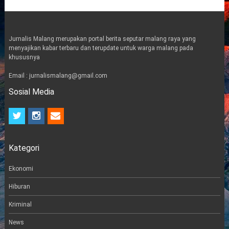
Jurnalis Malang merupakan portal berita seputar malang raya yang
menyajikan kabar terbaru dan terupdate untuk warga malang pada
khususnya
Email : jurnalismalang@gmail.com
Sosial Media
t
i
e
w
n
m
i
s
a
t
t
i
Kategori
t
a
l
e
g
r
r
Ekonomi
a
m
Hiburan
Kriminal
News