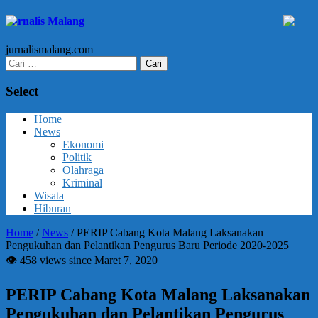
Jurnalis Malang
jurnalismalang.com
Cari
untuk:
Select
Home
News
Ekonomi
Politik
Olahraga
Kriminal
Wisata
Hiburan
Home
/
News
/
PERIP Cabang Kota Malang Laksanakan
Pengukuhan dan Pelantikan Pengurus Baru Periode 2020-2025
👁 458 views since Maret 7, 2020
PERIP Cabang Kota Malang Laksanakan
Pengukuhan dan Pelantikan Pengurus