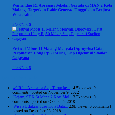
Wamendag RI Apresiasi Sekolah Garuda di MAN 2 Kota
Malang, Targetkan Lahir Generasi Unggul dan Berjiwa
Wirausaha
24/07/2026
Festival Mbois 11 Malang Menyala Diproyeksi Catat
Perputaran Uang Rp50 Miliar, Siap Digelar di Stadion
Gajayana
22/07/2026
Berita Terpopuler
40 Ribu Aremania Siap Turun ke...
14.5k views
|
0
comments
|
posted on November 9, 2022
Kejam, SDK St Maria 2 Kota Mal...
3.3k views
|
0
comments
|
posted on Oktober 5, 2018
Wisata Edukasi Susu Kota Batu...
2.9k views
|
0 comments
|
posted on Desember 23, 2018