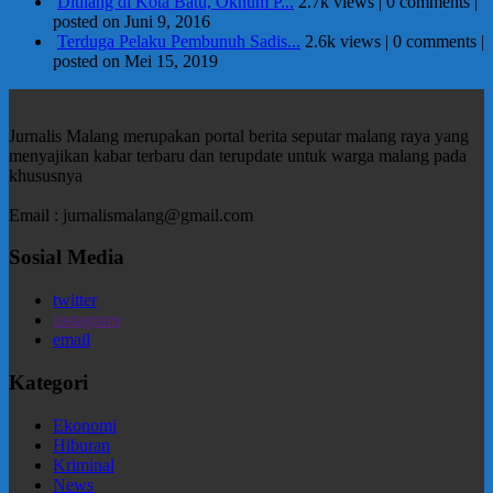
Ditilang di Kota Batu, Oknum P...
2.7k views
|
0 comments
|
posted on Juni 9, 2016
Terduga Pelaku Pembunuh Sadis...
2.6k views
|
0 comments
|
posted on Mei 15, 2019
Jurnalis Malang merupakan portal berita seputar malang raya yang
menyajikan kabar terbaru dan terupdate untuk warga malang pada
khususnya
Email : jurnalismalang@gmail.com
Sosial Media
twitter
instagram
email
Kategori
Ekonomi
Hiburan
Kriminal
News