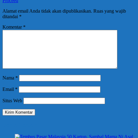
Proceed
Alamat email Anda tidak akan dipublikasikan.
Ruas yang wajib
ditandai
*
Komentar
*
Nama
*
Email
*
Situs Web
Berita Terbaru