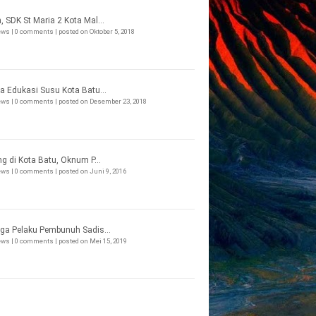
, SDK St Maria 2 Kota Mal...
iews
|
0 comments
|
posted on Oktober 5, 2018
a Edukasi Susu Kota Batu...
iews
|
0 comments
|
posted on Desember 23, 2018
ng di Kota Batu, Oknum P...
iews
|
0 comments
|
posted on Juni 9, 2016
ga Pelaku Pembunuh Sadis...
iews
|
0 comments
|
posted on Mei 15, 2019