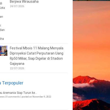
Berjiwa Wirausaha
24/07/2026
Festival Mbois 11 Malang Menyala
Diproyeksi Catat Perputaran Uang
Rp50 Miliar, Siap Digelar di Stadion
Gajayana
22/07/2026
a Terpopuler
bu Aremania Siap Turun ke...
views
|
0 comments
|
posted on November 9, 2022