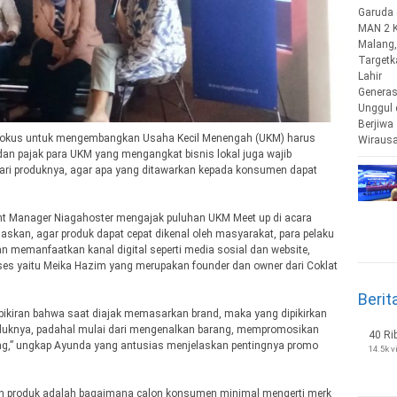
s fokus untuk mengembangkan Usaha Kecil Menengah (UKM) harus
dan pajak para UKM yang mengangkat bisnis lokal juga wajib
ri produknya, agar apa yang ditawarkan kepada konsumen dapat
t Manager Niagahoster mengajak puluhan UKM Meet up di acara
askan, agar produk dapat cepat dikenal oleh masyarakat, para pelaku
memanfaatkan kanal digital seperti media sosial dan website,
s yaitu Meika Hazim yang merupakan founder dan owner dari Coklat
Berit
pikiran bahwa saat diajak memasarkan brand, maka yang dipikirkan
duknya, padahal mulai dari mengenalkan barang, mempromosikan
40 Ri
ing,” ungkap Ayunda yang antusias menjelaskan pentingnya promo
14.5k 
n produk adalah bagaimana calon konsumen minimal mengerti merk