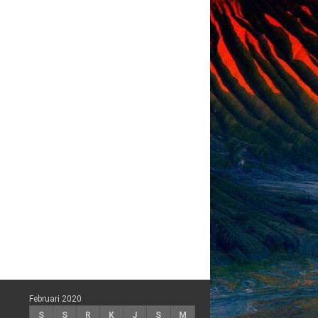
Februari 2020
S
S
R
K
J
S
M