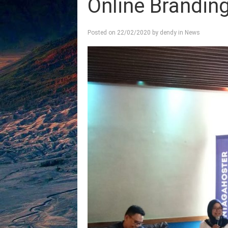
Online Brandin
Posted on
22/02/2020
by
dendy
in
News