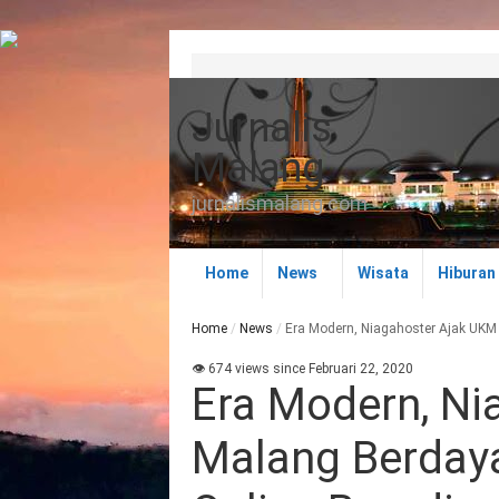
Jurnalis
Malang
jurnalismalang.com
Home
News
Wisata
Hiburan
Home
/
News
/
Era Modern, Niagahoster Ajak UKM
👁 674 views since Februari 22, 2020
Era Modern, Ni
Malang Berday