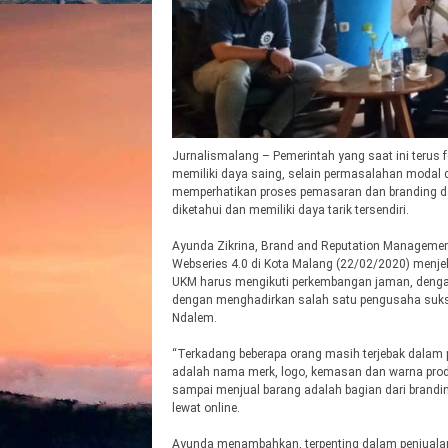
Jurnalismalang – Pemerintah yang saat ini teru
memiliki daya saing, selain permasalahan modal 
memperhatikan proses pemasaran dan branding da
diketahui dan memiliki daya tarik tersendiri.
Ayunda Zikrina, Brand and Reputation Managemen
Webseries 4.0 di Kota Malang (22/02/2020) menjel
UKM harus mengikuti perkembangan jaman, dengan 
dengan menghadirkan salah satu pengusaha sukse
Ndalem.
“Terkadang beberapa orang masih terjebak dalam 
adalah nama merk, logo, kemasan dan warna pro
sampai menjual barang adalah bagian dari brand
lewat online.
Ayunda menambahkan, terpenting dalam penjuala