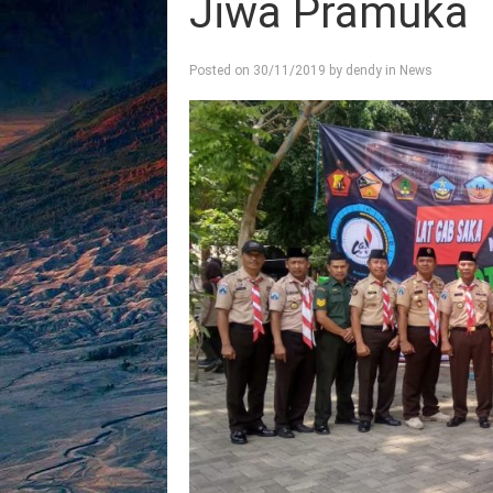
Jiwa Pramuka
Posted on
30/11/2019
by
dendy
in
News