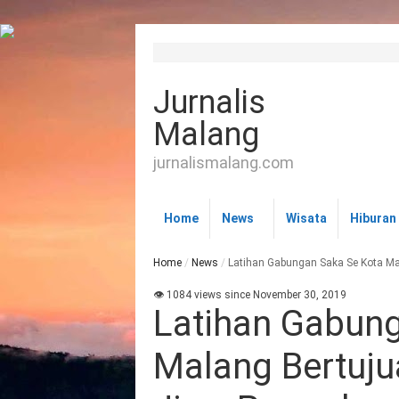
Jurnalis
Malang
jurnalismalang.com
Home
News
Wisata
Hiburan
Home
/
News
/
Latihan Gabungan Saka Se Kota M
👁 1084 views since November 30, 2019
Latihan Gabun
Malang Bertuj