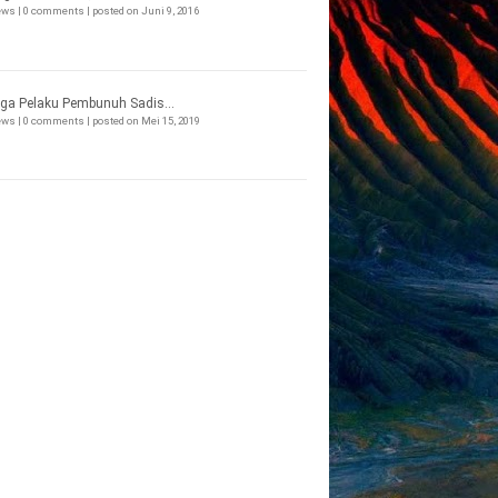
iews
|
0 comments
|
posted on Juni 9, 2016
ga Pelaku Pembunuh Sadis...
iews
|
0 comments
|
posted on Mei 15, 2019