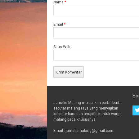
Nama
*
Email
*
Situs Web
So
Jurnalis Malang merupakan portal berita
seputar malang raya yang menyajikan
kabar terbaru dan terupdate untuk warga
malang pada khususnya
Email : jurnalismalang@gmail.com