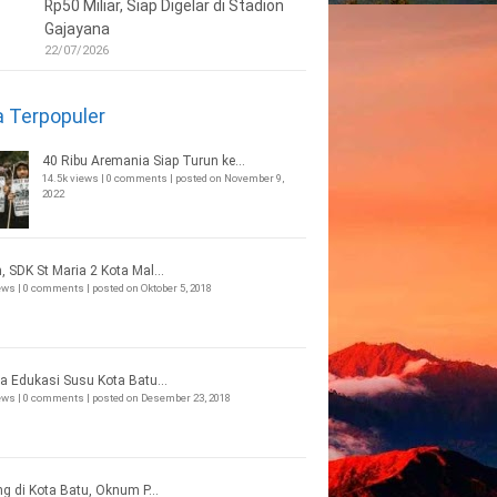
Rp50 Miliar, Siap Digelar di Stadion
Gajayana
22/07/2026
a Terpopuler
40 Ribu Aremania Siap Turun ke...
14.5k views
|
0 comments
|
posted on November 9,
2022
, SDK St Maria 2 Kota Mal...
iews
|
0 comments
|
posted on Oktober 5, 2018
a Edukasi Susu Kota Batu...
iews
|
0 comments
|
posted on Desember 23, 2018
ng di Kota Batu, Oknum P...