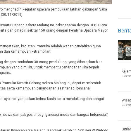
oyo menghadiri kegiatan upacara pembukaan latihan gabungan Saka
 (30/11/2019).
wartir Cabang sekota Malang ini, bekerjasama dengan BPBD Kota
Berit
serta dan dihadiri sekitar 150 orang dengan Pembina Upacara Mayor
 mengatakan, kegiatan Pramuka adalah wadah pendidikan guna
n dan kemampuan ketrampilan.
orang dengan tambahan 30 orang pendukung, yang diharapkan bisa
puan yang dimiliki, untuk membantu penanganan jika terjadi
Kejam
ugiono.
3.3k v
n Pramuka Kwartir Cabang sekota Malang ini, dapat membentuk
itas serta kemampuan penanganan saat terjadi bencana.
 Wartoyo menyampaikan terima kasih serta mendukung dan sangat
Wisat
2.9k v
embawa dampak positif bagi generasi muda dan bangsa Indonesia,”
Ditila
 Harian Kwarcab Kota Malang, Kapolsek Blimbing AKP Heri W Widodo,