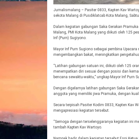
Jurnalismalang – Pasiter 0833, Kapten Kav Wart
sekota Malang di Pusdiklatcab Kota Malang, Sabtu
Dalam kegiatan gabungan Saka Gerakan Pramuka K
Malang, PMI Kota Malang yang diikuti oleh 125 pe
Inf (Purn) Sugiyono.
Mayor Inf Purn Sugiono sebagai pembina Upacara
mengembangkan bakat, meningkatkan pengetahua
“Latihan gabungan satuan ini, diikuti oleh 125 
menempatkan diri sesuai dengan posisi dan kemam
bencana sewaktu-waktu,” ungkap Mayor Inf Purn S
Dengan digelarnya latihan gabungan Saka Geraka
anggota yang memiliki jiwa Pramuka, dengan kual
Secara terpisah Pasiter Kodim 0833, Kapten Kav
mengapresiasi kegiatan tersebut.
“Semoga dengan terselenggaranya kegiatan ini m
tambah Kapten Kav Wartoyo.
Nampak hadir dalam kegiatan tersebut Esni Ketua