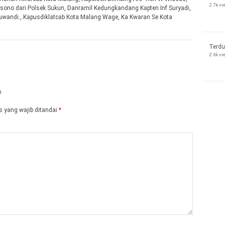
2.7k v
arsono dari Polsek Sukun, Danramil Kedungkandang Kapten Inf Suryadi,
uwandi., Kapusdiklatcab Kota Malang Wage, Ka Kwaran Se Kota
Terdu
2.6k v
 yang wajib ditandai
*