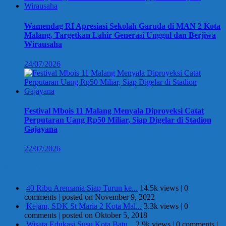
Wamendag RI Apresiasi Sekolah Garuda di MAN 2 Kota
Malang, Targetkan Lahir Generasi Unggul dan Berjiwa
Wirausaha
24/07/2026
Festival Mbois 11 Malang Menyala Diproyeksi Catat
Perputaran Uang Rp50 Miliar, Siap Digelar di Stadion
Gajayana
22/07/2026
Berita Terpopuler
40 Ribu Aremania Siap Turun ke...
14.5k views
|
0
comments
|
posted on November 9, 2022
Kejam, SDK St Maria 2 Kota Mal...
3.3k views
|
0
comments
|
posted on Oktober 5, 2018
Wisata Edukasi Susu Kota Batu...
2.9k views
|
0 comments
|