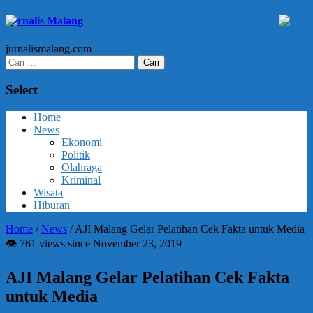
Jurnalis Malang
jurnalismalang.com
Cari
untuk:
Select
Home
News
Ekonomi
Politik
Olahraga
Kriminal
Wisata
Hiburan
Home
/
News
/
AJI Malang Gelar Pelatihan Cek Fakta untuk Media
👁 761 views since November 23, 2019
AJI Malang Gelar Pelatihan Cek Fakta
untuk Media