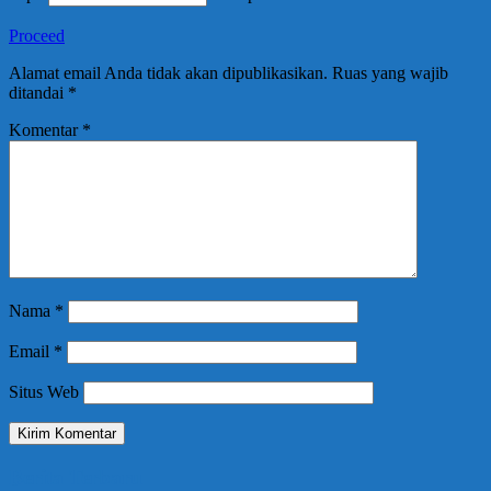
Proceed
Alamat email Anda tidak akan dipublikasikan.
Ruas yang wajib
ditandai
*
Komentar
*
Nama
*
Email
*
Situs Web
Berita Terbaru