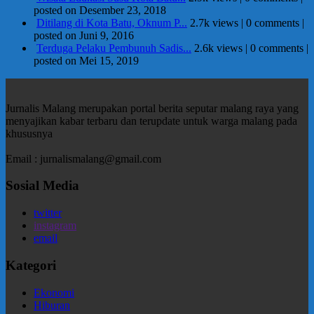
posted on Desember 23, 2018
Ditilang di Kota Batu, Oknum P...
2.7k views
|
0 comments
|
posted on Juni 9, 2016
Terduga Pelaku Pembunuh Sadis...
2.6k views
|
0 comments
|
posted on Mei 15, 2019
Jurnalis Malang merupakan portal berita seputar malang raya yang
menyajikan kabar terbaru dan terupdate untuk warga malang pada
khususnya
Email : jurnalismalang@gmail.com
Sosial Media
twitter
instagram
email
Kategori
Ekonomi
Hiburan